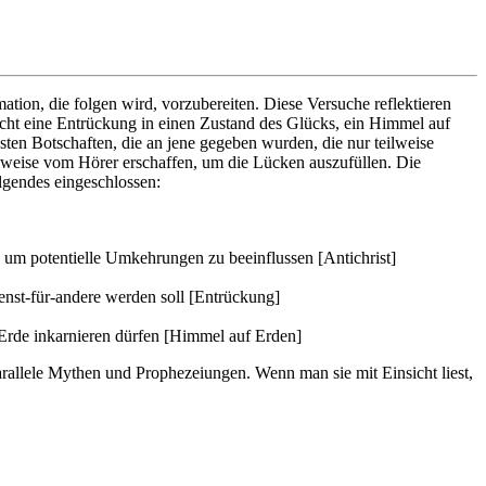
ion, die folgen wird, vorzubereiten. Diese Versuche reflektieren
icht eine Entrückung in einen Zustand des Glücks, ein Himmel auf
nsten Botschaften, die an jene gegeben wurden, die nur teilweise
eilweise vom Hörer erschaffen, um die Lücken auszufüllen. Die
lgendes eingeschlossen:
, um potentielle Umkehrungen zu beeinflussen [Antichrist]
enst-für-andere werden soll [Entrückung]
 Erde inkarnieren dürfen [Himmel auf Erden]
allele Mythen und Prophezeiungen. Wenn man sie mit Einsicht liest,