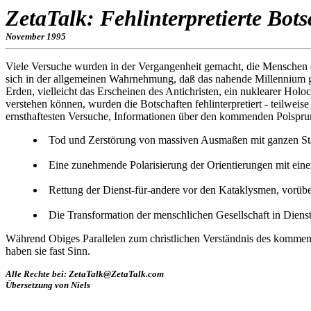
ZetaTalk: Fehlinterpretierte Bot
November 1995
Viele Versuche wurden in der Vergangenheit gemacht, die Menschen de
sich in der allgemeinen Wahrnehmung, daß das nahende Millennium gr
Erden, vielleicht das Erscheinen des Antichristen, ein nuklearer Holo
verstehen können, wurden die Botschaften fehlinterpretiert - teilwei
ernsthaftesten Versuche, Informationen über den kommenden Polsprung
Tod und Zerstörung von massiven Ausmaßen mit ganzen Städt
Eine zunehmende Polarisierung der Orientierungen mit einem
Rettung der Dienst-für-andere vor den Kataklysmen, vorübe
Die Transformation der menschlichen Gesellschaft in Dienst
Während Obiges Parallelen zum christlichen Verständnis des kommend
haben sie fast Sinn.
Alle Rechte bei: ZetaTalk@ZetaTalk.com
Übersetzung von Niels