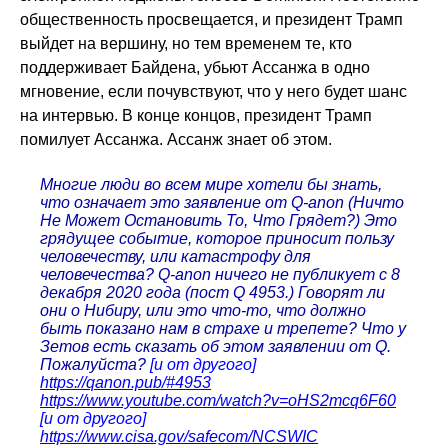
общественность просвещается, и президент Трамп
выйдет на вершину, но тем временем те, кто
поддерживает Байдена, убьют Ассанжа в одно
мгновение, если почувствуют, что у него будет шанс
на интервью. В конце концов, президент Трамп
помилует Ассанжа. Ассанж знает об этом.
Многие люди во всем мире хотели бы знать,
что означает это заявление от Q-anon (Ничто
Не Может Остановить То, Что Грядет?) Это
грядущее событие, которое приносит пользу
человечеству, или катастрофу для
человечества? Q-anon ничего не публикует с 8
декабря 2020 года (пост Q 4953.) Говорят ли
они о Нибиру, или это что-то, что должно
быть показано нам в страхе и трепете? Что у
Зетов есть сказать об этом заявлении от Q.
Пожалуйста?
[и от другого]
https://qanon.pub/#4953
https://www.youtube.com/watch?v=oHS2mcq6F60
[и от другого]
https://www.cisa.gov/safecom/NCSWIC