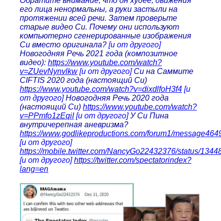
Обратите внимание, что он худее, движения
его лица ненормальны, а руки застыли на
протяжении всей речи. Затем проверьте
старые видео Си. Почему они используют
компьютерно сгенерированные изображения
Си вместо оригинала?
[и от другого]
Новогодняя Речь 2021 года (композитное
видео):
https://www.youtube.com/watch?
v=ZUevNynvlkw
[и от другого]
Си на Саммите
CIFTIS 2020 года (настоящий Си)
https://www.youtube.com/watch?v=dixdlfoH3f4
[и
от другого]
Новогодняя Речь 2020 года
(настоящий Си)
https://www.youtube.com/watch?
v=PPmfo1zEqiI
[и от другого]
У Си Пина
внутричерепная аневризма?
https://www.godlikeproductions.com/forum1/message464
[и от другого]
https://mobile.twitter.com/NancyGo22432376/status/13
[и от другого]
https://twitter.com/spectatorindex?
lang=en