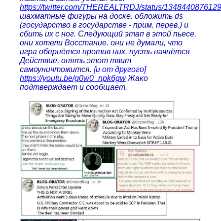
https://twitter.com/THEREALTRDJ/status/134844087612
шахматные фигуры на доске. обложить ds
(государство в государстве - прим. перев.) и
сбить их с ног. Следующий этап в этой пьесе.
они хотели Восстание. они не думали, что
игра обернётся против них. пусть начнётся
Действие. опять этот твит
самоуничтожится.
[и от другого]
https://youtu.be/g0w0_npk6gw
Жако
подтверждает и сообщает.