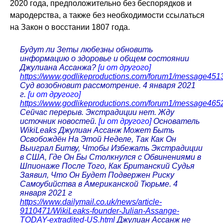
2020 года, предположительно без беспорядков и
мародерства, а также без необходимости ссылаться
на Закон о восстании 1807 года.
Будут ли Зеты любезны обновить
информацию о здоровье и общем состоянии
Джулиана Ассанжа?
[и от другого]
https://www.godlikeproductions.com/forum1/message45
Суд возобновит рассмотрение. 4 января 2021
г.
[и от другого]
https://www.godlikeproductions.com/forum1/message465
Сейчас перерыв. Экстрадиции нет. Жду
источник новостей.
[и от другого]
Основатель
WikiLeaks Джулиан Ассанж Может Быть
Освобождён На Этой Неделе, Так Как Он
Выиграл Битву, Чтобы Избежать Экстрадиции
в США, Где Он Бы Столкнулся с Обвинениями в
Шпионаже После Того, Как Британский Судья
Заявил, Что Он Будет Подвержен Риску
Самоубийства в Американской Тюрьме. 4
января 2021 г
https://www.dailymail.co.uk/news/article-
9110471/WikiLeaks-founder-Julian-Assange-
TODAY-extradited-US.html
Джулиан Ассанж не