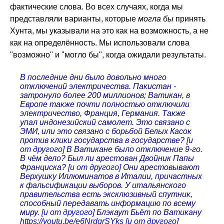
фактические слова. Во всех случаях, когда мы
представляли варианты, которые
могла бы
принять
Хунта, мы указывали на это как на возможность, а не
как на определённость. Мы использовали слова
"возможно" и "могло бы", когда ожидали результаты.
В последние дни было довольно много
отключений электричества. Пакистан -
затронуло более 200 миллионов; Ватикан, в
Европе также почти полностью отключили
электричество, Франция, Германия. Также
упал индонезийский самолет. Это связано с
ЭМИ, или это связано с борьбой Белых Касок
против клики государства в государстве?
[и
от другого]
В Ватикане было отключение 9-го.
В чём дело? Был ли арестован Двойник Папы
Франциска?
[и от другого]
Они арестовывают
Верхушку Иллюминатов в Италии, причастных
к фальсификации выборов. У итальянского
правительства есть эксклюзивный спутник,
способный передавать информацию по всему
миру.
[и от другого]
Блэкаут Бьёт по Ватикану
https://youtu.be/e6NrdgrSYks
[и от другого]