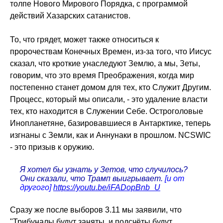
толпе Нового Мирового Порядка, с программой
действий Хазарских сатанистов.
То, что грядет, может также относиться к
пророчествам Конечных Времен, из-за того, что Иисус
сказал, что кроткие унаследуют Землю, а мы, Зеты,
говорим, что это время Преображения, когда мир
постепенно станет домом для тех, кто Служит Другим.
Процесс, который мы описали, - это удаление власти
тех, кто находится в Служении Себе. Остроголовые
Инопланетяне, базировавшиеся в Антарктике, теперь
изгнаны с Земли, как и Аннунаки в прошлом. NCSWIC
- это призыв к оружию.
Я хотел бы узнать у Зетов, что случилось?
Они сказали, что Трамп выигрывает.
[и от
другого]
https://youtu.be/iFADopBnb_U
Сразу же после выборов 3.11 мы заявили, что
"Трибуналы будут заняты, и подсчёты будут