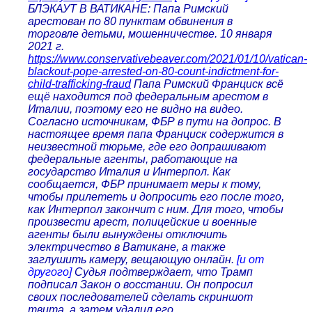
БЛЭКАУТ В ВАТИКАНЕ: Папа Римский
арестован по 80 пунктам обвинения в
торговле детьми, мошенничестве. 10 января
2021 г.
https://www.conservativebeaver.com/2021/01/10/vatican-
blackout-pope-arrested-on-80-count-indictment-for-
child-trafficking-fraud
Папа Римский Франциск всё
ещё находится под федеральным арестом в
Италии, поэтому его не видно на видео.
Согласно источникам, ФБР в пути на допрос. В
настоящее время папа Франциск содержится в
неизвестной тюрьме, где его допрашивают
федеральные агенты, работающие на
государство Италия и Интерпол. Как
сообщается, ФБР принимает меры к тому,
чтобы прилететь и допросить его после того,
как Интерпол закончит с ним. Для того, чтобы
произвести арест, полицейские и военные
агенты были вынуждены отключить
электричество в Ватикане, а также
заглушить камеру, вещающую онлайн.
[и от
другого]
Судья подтверждает, что Трамп
подписал Закон о восстании. Он попросил
своих последователей сделать скриншот
твита, а затем удалил его.