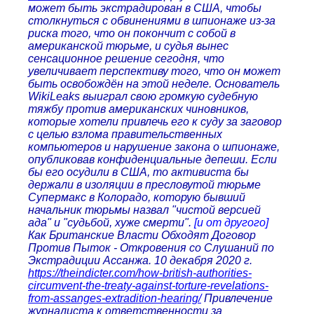
может быть экстрадирован в США, чтобы
столкнуться с обвинениями в шпионаже из-за
риска того, что он покончит с собой в
американской тюрьме, и судья вынес
сенсационное решение сегодня, что
увеличивает перспективу того, что он может
быть освобождён на этой неделе. Основатель
WikiLeaks выиграл свою громкую судебную
тяжбу против американских чиновников,
которые хотели привлечь его к суду за заговор
с целью взлома правительственных
компьютеров и нарушение закона о шпионаже,
опубликовав конфиденциальные депеши. Если
бы его осудили в США, то активиста бы
держали в изоляции в пресловутой тюрьме
Супермакс в Колорадо, которую бывший
начальник тюрьмы назвал "чистой версией
ада" и "судьбой, хуже смерти".
[и от другого]
Как Британские Власти Обходят Договор
Против Пыток - Откровения со Слушаний по
Экстрадиции Ассанжа. 10 декабря 2020 г.
https://theindicter.com/how-british-authorities-
circumvent-the-treaty-against-torture-revelations-
from-assanges-extradition-hearing/
Привлечение
журналиста к ответственности за