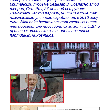
британской тюрьме Бельмарш. Согласно этой
теории, Сет Рич, 27-летний сотрудник
Демократической партии, убитый в ходе так
называемого уличного ограбления, в 2016 году
слил WikiLeaks десятки тысяч частных писем,
что перевернуло президентскую гонку в США и
привело к отставке высокопоставленных
партийных чиновников.