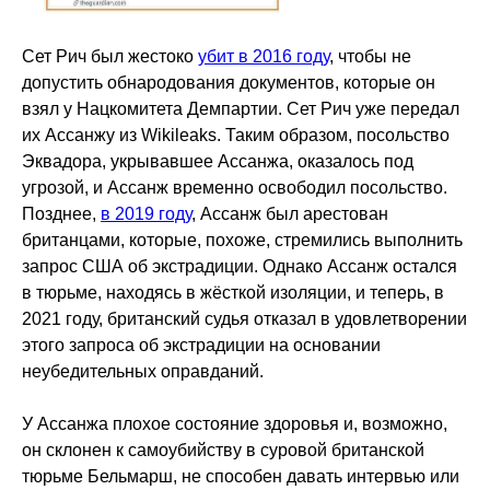
Сет Рич был жестоко
убит в 2016 году
, чтобы не
допустить обнародования документов, которые он
взял у Нацкомитета Демпартии. Сет Рич уже передал
их Ассанжу из Wikileaks. Таким образом, посольство
Эквадора, укрывавшее Ассанжа, оказалось под
угрозой, и Ассанж временно освободил посольство.
Позднее,
в 2019 году
, Ассанж был арестован
британцами, которые, похоже, стремились выполнить
запрос США об экстрадиции. Однако Ассанж остался
в тюрьме, находясь в жёсткой изоляции, и теперь, в
2021 году, британский судья отказал в удовлетворении
этого запроса об экстрадиции на основании
неубедительных оправданий.
У Ассанжа плохое состояние здоровья и, возможно,
он склонен к самоубийству в суровой британской
тюрьме Бельмарш, не способен давать интервью или