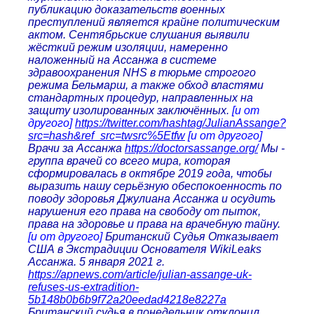
публикацию доказательств военных
преступлений является крайне политическим
актом. Сентябрьские слушания выявили
жёсткий режим изоляции, намеренно
наложенный на Ассанжа в системе
здравоохранения NHS в тюрьме строгого
режима Бельмарш, а также обход властями
стандартных процедур, направленных на
защиту изолированных заключённых.
[и от
другого]
https://twitter.com/hashtag/JulianAssange?
src=hash&ref_src=twsrc%5Etfw
[и от другого]
Врачи за Ассанжа
https://doctorsassange.org/
Мы -
группа врачей со всего мира, которая
сформировалась в октябре 2019 года, чтобы
выразить нашу серьёзную обеспокоенность по
поводу здоровья Джулиана Ассанжа и осудить
нарушения его права на свободу от пыток,
права на здоровье и права на врачебную тайну.
[и от другого]
Британский Судья Отказывает
США в Экстрадиции Основателя WikiLeaks
Ассанжа. 5 января 2021 г.
https://apnews.com/article/julian-assange-uk-
refuses-us-extradition-
5b148b0b6b9f72a20eedad4218e8227a
Британский судья в понедельник отклонил