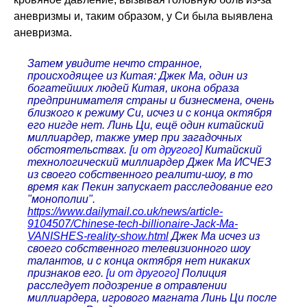
аневризмы и, таким образом, у Си была выявлена
аневризма.
Затем увидите нечто странное,
происходящее из Китая: Джек Ма, один из
богатейших людей Китая, икона образа
предпринимателя страны и бизнесмена, очень
близкого к режиму Си, исчез и с конца октября
его нигде нет. Линь Ци, ещё один китайский
миллиардер, также умер при загадочных
обстоятельствах.
[и от другого]
Китайский
технологический миллиардер Джек Ма ИСЧЕЗ
из своего собственного реалити-шоу, в то
время как Пекин запускает расследование его
"монополии".
https://www.dailymail.co.uk/news/article-
9104507/Chinese-tech-billionaire-Jack-Ma-
VANISHES-reality-show.html
Джек Ма исчез из
своего собственного телевизионного шоу
талантов, и с конца октября нет никаких
признаков его.
[и от другого]
Полиция
расследует подозрение в отравлении
миллиардера, игрового магната Линь Ци после