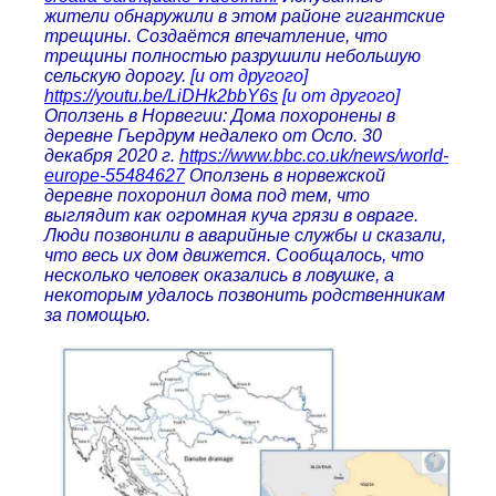
жители обнаружили в этом районе гигантские
трещины. Создаётся впечатление, что
трещины полностью разрушили небольшую
сельскую дорогу.
[и от другого]
https://youtu.be/LiDHk2bbY6s
[и от другого]
Оползень в Норвегии: Дома похоронены в
деревне Гьердрум недалеко от Осло. 30
декабря 2020 г.
https://www.bbc.co.uk/news/world-
europe-55484627
Оползень в норвежской
деревне похоронил дома под тем, что
выглядит как огромная куча грязи в овраге.
Люди позвонили в аварийные службы и сказали,
что весь их дом движется. Сообщалось, что
несколько человек оказались в ловушке, а
некоторым удалось позвонить родственникам
за помощью.