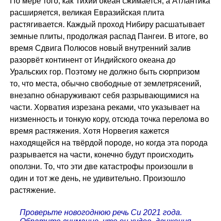
По мере того, как Тихий океан сжимается, а Атлантика
расширяется, великая Евразийская плита
растягивается. Каждый проход Нибиру расшатывает
земные плиты, продолжая распад Пангеи. В итоге, во
время Сдвига Полюсов новый внутренний залив
разорвёт континент от Индийского океана до
Уральских гор. Поэтому не должно быть сюрпризом
то, что места, обычно свободные от землетрясений,
внезапно обнаруживают себя разрывающимися на
части. Хорватия изрезана реками, что указывает на
низменность и тонкую кору, отсюда точка перелома во
время растяжения. Хотя Норвегия кажется
находящейся на твёрдой породе, но когда эта порода
разрывается на части, конечно будут происходить
оползни. То, что эти две катастрофы произошли в
один и тот же день, не удивительно. Произошло
растяжение.
Проверьте новогоднюю речь Си 2021 года.