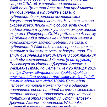
запрос США об экстрадиции основателя
WikiLeaks Джулиана Ассанжа для предъявления
ему обвинений в шпионаже в связи с
публикацией секретных американских
документов десять лет назад, заявив, что он,
скорее всего, покончит с собой, если будет
содержаться в суровых условиях американской
тюрьмы. Прокуроры США предъявили Ассанжу
17 обвинений в шпионаже и одно обвинение в
компьютерном злоупотреблении в связи с
публикацией WikiLeaks тысяч просочившихся
военных и дипломатических документов. По
этим обвинениям максимальный срок лишения
свободы составляет 175 лет.
[и от другого]
Расскажут ли Наконец Джулиан Ассанж и
WikiLeaks Правду о Сете Риче? 26 ноября 2019
г.
https://www.rollingstone.com/politics/politics-
news/will-julian-assange-and-wikileaks-finally-tell-
the-truth-about-seth-rich-918946/
Есть один
человек, который может почти в одиночку
поставить крест на одной из самых жестоких
теорий заговора, поразившей американскую
политику в этом столетии. Этот человек -
Джулиан Ассанж, основатель WikiLeaks,
который в настоящее время сидит в