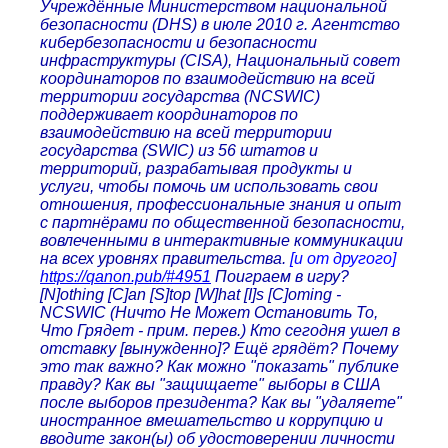
Учреждённые Министерством национальной
безопасности (DHS) в июле 2010 г. Агентство
кибербезопасности и безопасности
инфраструктуры (CISA), Национальный совет
координаторов по взаимодействию на всей
территории государства (NCSWIC)
поддерживает координаторов по
взаимодействию на всей территории
государства (SWIC) из 56 штатов и
территорий, разрабатывая продукты и
услуги, чтобы помочь им использовать свои
отношения, профессиональные знания и опыт
с партнёрами по общественной безопасности,
вовлеченными в интерактивные коммуникации
на всех уровнях правительства.
[и от другого]
https://qanon.pub/#4951
Поиграем в игру?
[N]othing [C]an [S]top [W]hat [I]s [C]oming -
NCSWIC (Ничто Не Может Остановить То,
Что Грядет - прим. перев.) Кто сегодня ушел в
отставку [вынужденно]? Ещё грядёт? Почему
это так важно? Как можно "показать" публике
правду? Как вы "защищаете" выборы в США
после выборов президента? Как вы "удаляете"
иностранное вмешательство и коррупцию и
вводите закон(ы) об удостоверении личности