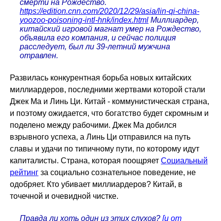
смерти на Рождество.
https://edition.cnn.com/2020/12/29/asia/lin-qi-china-
yoozoo-poisoning-intl-hnk/index.html
Миллиардер,
китайский игровой магнат умер на Рождество,
объявила его компания, и сейчас полиция
расследует, был ли 39-летний мужчина
отравлен.
Развилась конкурентная борьба новых китайских
миллиардеров, последними жертвами которой стали
Джек Ма и Линь Ци. Китай - коммунистическая страна,
и поэтому ожидается, что богатство будет скромным и
поделено между рабочими. Джек Ма добился
взрывного успеха, а Линь Ци отправился на путь
славы и удачи по типичному пути, по которому идут
капиталисты. Страна, которая поощряет
Социальный
рейтинг
за социально сознательное поведение, не
одобряет. Кто убивает миллиардеров? Китай, в
точечной и очевидной чистке.
Правда ли хоть один из этих слухов?
[и от