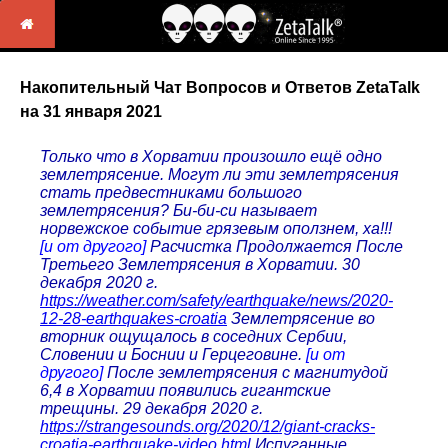
Накопительный Чат Вопросов и Ответов ZetaTalk
на 31 января 2021
Только что в Хорватии произошло ещё одно
землетрясение. Могут ли эти землетрясения
стать предвестниками большого
землетрясения? Би-би-си называет
норвежское событие грязевым оползнем, ха!!!
[и от другого]
Расчистка Продолжается После
Третьего Землетрясения в Хорватии. 30
декабря 2020 г.
https://weather.com/safety/earthquake/news/2020-
12-28-earthquakes-croatia
Землетрясение во
вторник ощущалось в соседних Сербии,
Словении и Боснии и Герцеговине.
[и от
другого]
После землетрясения с магнитудой
6,4 в Хорватии появились гигантские
трещины. 29 декабря 2020 г.
https://strangesounds.org/2020/12/giant-cracks-
croatia-earthquake-video.html
Испуганные