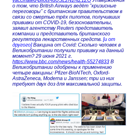
vaccinated-pilots-idUSL2N2NZ1ZO
Утверждения
о том, что British Airways ведёт "кризисные
переговоры" с британским правительством в
связи со смертью трёх пилотов, получивших
прививки от COVID-19, безосновательны,
заявил агентству Reuters представитель
компании и представитель британского
регулятора лекарственных средств.
[и от
другого]
Вакцина от Covid: Сколько человек в
Великобритании получили прививку на данный
момент? 29 июня 2021 г.
https://www.bbc.com/news/health-55274833
В
Великобритании одобрены к применению
четыре вакцины: Pfizer-BioNTech, Oxford-
AstraZeneca, Moderna и Janssen; три из них
требуют двух доз для максимальной защиты.