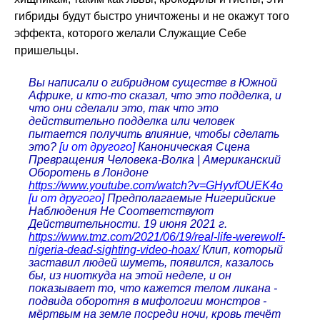
гибриды будут быстро уничтожены и не окажут того
эффекта, которого желали Служащие Себе
пришельцы.
Вы написали о гибридном существе в Южной
Африке, и кто-то сказал, что это подделка, и
что они сделали это, так что это
действительно подделка или человек
пытается получить влияние, чтобы сделать
это?
[и от другого]
Каноническая Сцена
Превращения Человека-Волка | Американский
Оборотень в Лондоне
https://www.youtube.com/watch?v=GHyvfOUEK4o
[и от другого]
Предполагаемые Нигерийские
Наблюдения Не Соответствуют
Действительности. 19 июня 2021 г.
https://www.tmz.com/2021/06/19/real-life-werewolf-
nigeria-dead-sighting-video-hoax/
Клип, который
заставил людей шуметь, появился, казалось
бы, из ниоткуда на этой неделе, и он
показывает то, что кажется телом ликана -
подвида оборотня в мифологии монстров -
мёртвым на земле посреди ночи, кровь течёт