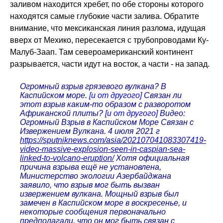
заливом находится хребет, по обе стороны которого
находятся самые глубокие части залива. Обратите
внимание, что мексиканская линия разлома, идущая
вверх от Мехико, пересекается с трубопроводами Ку-
Малуб-Заап. Там североамериканский континент
разрывается, части идут на восток, а части - на запад.
Огромный взрыв грязевого вулкана? В
Каспийском море.
[и от другого]
Связан ли
этот взрыв каким-то образом с разворотом
Африканской плиты?
[и от другого]
Видео:
Огромный Взрыв в Каспийском Море Связан с
Извержением Вулкана. 4 июля 2021 г
https://sputniknews.com/asia/202107041083307419-
video-massive-explosion-seen-in-caspian-sea-
linked-to-volcano-eruption/
Хотя официальная
причина взрыва ещё не установлена,
Министерство экологии Азербайджана
заявило, что взрыв мог быть вызван
извержением вулкана. Мощный взрыв был
замечен в Каспийском море в воскресенье, и
некоторые сообщения первоначально
предполагали, что он мог быть связан с