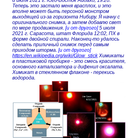
8 июля 2021 г. Юго-Восток Айдахо, 19:20.
Теперь это застало меня врасплох, и это
вполне может быть персоной монстром
выходящей из-за горизонта Нибиру. Я начну с
оригинального снимка, а затем добавлю свет
по мере продвижения.
[и от другого]
5 июля
2021 г. Сарасота, штат Флорида 12:02, ПХ в
форме двойной спирали. Наконец-то удалось
сделать приличный снимок перед самым
приходом шторма.
[и от другого]
https://en.wikipedia.org/wiki/Glow_stick
Химикаты
в пластиковой пробирке - это смесь красителя,
основного катализатора и дифенил оксалата.
Химикат в стеклянном флаконе - перекись
водорода.