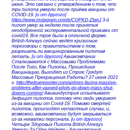
июня. Это связано с утверждением о том, что
три пилота умерли после приёма вакцины от
COVID-19.
[и от другого]
https://www.instagram.com/p/CQPKD-ZtqnJ
3-й
пилот умер за неделю после принятия
неодобренной экспериментальной прививки от
covid19. Все трое были в отличной форме.
British Airways сейчас ведёт кризисные
переговоры с правительством о том,
разрешать ли вакцинированным пилотам
летать.
[и от другого]
Авиакомпании
Сталкиваются с Массовыми Проблемами
После Того, Как Пилоты, Прошедшие
Вакцинацию, Выходят из Строя; Грядут
Массовые Прекращения Работы? 27 июня 2021
г.
http://thetruereporter.com/airlines-facing-massive-
problems-after-vaxxed-pilots-go-down-mass-shut-
downs-coming/
Авиаиндустрия испытывает
дефицит пилотов, потому что люди умирают
из-за вакцины от Covid-19. Помимо смертей
пилотов, происходят несчастные случаи, и,
возможно, авиакомпании будут закрываться
из-за нехватки персонала.
[и от другого]
Четыре Здоровых Пилота British Airways
Умерли За Одну Неделю - Авиакомпания