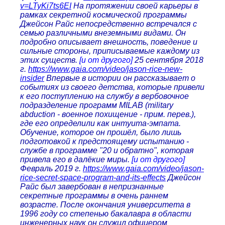
v=LTyKi7ts6EI
На протяжении своей карьеры в
рамках секретной космической программы
Джейсон Райс непосредственно встречался с
семью различными внеземными видами. Он
подробно описывает внешность, поведение и
сильные стороны, приписываемые каждому из
этих существ.
[и от другого]
25 сентября 2018
г.
https://www.gaia.com/video/jason-rice-new-
insider
Впервые в истории он рассказывает о
событиях из своего детства, которые привели
к его поступлению на службу в вербовочное
подразделение программ MILAB (military
abduction - военное похищение - прим. перев.),
где его определили как интуита-эмпата.
Обучение, которое он прошёл, было лишь
подготовкой к предстоящему испытанию -
службе в программе "20 и обратно", которая
привела его в далёкие миры.
[и от другого]
Февраль 2019 г.
https://www.gaia.com/video/jason-
rice-secret-space-program-and-its-effects
Джейсон
Райс был завербован в непризнанные
секретные программы в очень раннем
возрасте. После окончания университета в
1996 году со степенью бакалавра в области
инженерных наук он служил офицером