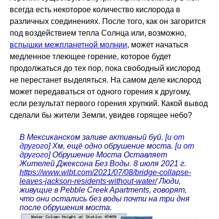
всегда есть некоторое количество кислорода в
различных соединениях. После того, как он загорится
под воздействием тепла Солнца или, возможно,
вспышки межпланетной молнии
, может начаться
медленное тлеющее горение, которое будет
продолжаться до тех пор, пока свободный кислород
не перестанет выделяться. На самом деле кислород
может передаваться от одного горения к другому,
если результат первого горения хрупкий. Какой вывод
сделали бы жители Земли, увидев горящее небо?
В Мексиканском заливе активный буй.
[и от
другого]
Хм, ещё одно обрушение моста.
[и от
другого]
Обрушение Моста Оставляет
Жителей Джексона Без Воды. 8 июля 2021 г.
https://www.wlbt.com/2021/07/08/bridge-collapse-
leaves-jackson-residents-without-water/
Люди,
живущие в Pebble Creek Apartments, говорят,
что они остались без воды почти на три дня
после обрушения моста.