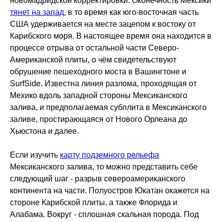
новомадридской корректировки. Оконечность Мексики
тянет на запад
, в то время как юго-восточная часть
США удерживается на месте зацепом к востоку от
Карибского моря. В настоящее время она находится в
процессе отрыва от остальной части Северо-
Американской плиты, о чём свидетельствуют
обрушение пешеходного моста в Вашингтоне и
SurfSide. Известна линия разлома, проходящая от
Мехико вдоль западной стороны Мексиканского
залива, и предполагаемая субплита в Мексиканского
заливе, простирающаяся от Нового Орлеана до
Хьюстона и далее.
Если изучить
карту подземного рельефа
Мексиканского залива, то можно представить себе
следующий шаг - разрыв североамериканского
континента на части. Полуостров Юкатан окажется на
стороне Карибской плиты, а также Флорида и
Алабама. Вокруг - сплошная скальная порода. Под