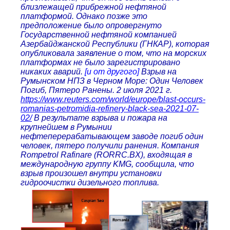
близлежащей прибрежной нефтяной
платформой. Однако позже это
предположение было опровергнуто
Государственной нефтяной компанией
Азербайджанской Республики (ГНКАР), которая
опубликовала заявление о том, что на морских
платформах не было зарегистрировано
никаких аварий.
[и от другого]
Взрыв на
Румынском НПЗ в Черном Море: Один Человек
Погиб, Пятеро Ранены. 2 июля 2021 г.
https://www.reuters.com/world/europe/blast-occurs-
romanias-petromidia-refinery-black-sea-2021-07-
02/
В результате взрыва и пожара на
крупнейшем в Румынии
нефтеперерабатывающем заводе погиб один
человек, пятеро получили ранения. Компания
Rompetrol Rafinare (RORRC.BX), входящая в
международную группу KMG, сообщила, что
взрыв произошел внутри установки
гидроочистки дизельного топлива.