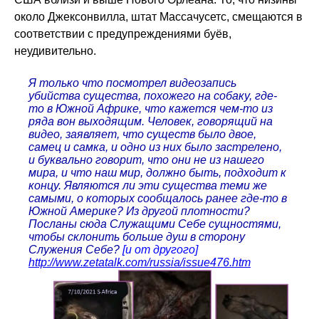
около Джексонвилла, штат Массачусетс, смещаются в
соответствии с предупреждениями буёв,
неудивительно.
Я только что посмотрел видеозапись
убийства существа, похожего на собаку, где-
то в Южной Африке, что кажется чем-то из
ряда вон выходящим. Человек, говорящий на
видео, заявляет, что существ было двое,
самец и самка, и одно из них было застрелено,
и буквально говорит, что они не из нашего
мира, и что наш мир, должно быть, подходит к
концу. Являются ли эти существа теми же
самыми, о которых сообщалось ранее где-то в
Южной Америке? Из другой плотности?
Посланы сюда Служащими Себе сущностями,
чтобы склонить больше душ в сторону
Служения Себе?
[и от другого]
http://www.zetatalk.com/russia/issue476.htm