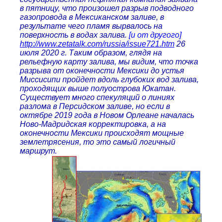
в пятницу, что произошел разрыв подводного
газопровода в Мексиканском заливе, в
результате чего пламя вырвалось на
поверхность в водах залива.
[и от другого]
http://www.zetatalk.com/russia/issue721.htm
26
июля 2020 г. Таким образом, глядя на
рельефную карту залива, мы видим, что точка
разрыва от оконечности Мексики до устья
Миссисипи пройдет вдоль глубоких вод залива,
проходящих выше полуострова Юкатан.
Существует много спекуляций о линиях
разлома в Персидском заливе, но если в
октябре 2019 года в Новом Орлеане началась
Ново-Мадридская корректировка, а на
оконечности Мексики происходят мощные
землетрясения, то это самый логичный
маршрут.