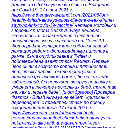
Заявляет Об Отсутствии Связи с Вакциной
от Covid-19. 17 июня 2021 г.
https://www.thegatewaypundit.com/2021/06/four-
healthy-british-airways-pilots-die-one-week-airline-
says-no-link-covid-19-vaccine/
Четыре молодых и
здоровых пилота British Airways недавно
скончались, и авиакомпания заявляет об
отсутствии связи с вакциной от Covid-19.
Фотография четырёх книг соболезнований,
лежащих рядом с фотографиями пилотов в
рамке, была опубликована в Twitter и
подтверждена агентством Reuters. Первые
двое были в возрасте сорока и пятидесяти
лет; этому парню - около тридцати, в
отличной физической форме, без каких-либо
заболеваний. Он получает вторую прививку и
умирает в течение нескольких дней, точно так
же, как и первые двое".
[и от другого]
Проверка
Фактов - British Airways не ведёт "кризисных
переговоров" с правительством по поводу
вакцинации пилотов. 17 июня 2021 г.
https://www.reuters.com/article/factcheck-
coronavirus-aviation/fact-check-british-airways-is-
not-in-crisis-talks-with-the-government-over-