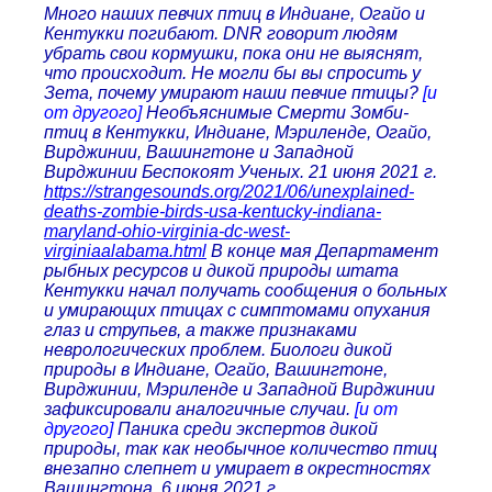
Много наших певчих птиц в Индиане, Огайо и
Кентукки погибают. DNR говорит людям
убрать свои кормушки, пока они не выяснят,
что происходит. Не могли бы вы спросить у
Зета, почему умирают наши певчие птицы?
[и
от другого]
Необъяснимые Смерти Зомби-
птиц в Кентукки, Индиане, Мэриленде, Огайо,
Вирджинии, Вашингтоне и Западной
Вирджинии Беспокоят Ученых. 21 июня 2021 г.
https://strangesounds.org/2021/06/unexplained-
deaths-zombie-birds-usa-kentucky-indiana-
maryland-ohio-virginia-dc-west-
virginiaalabama.html
В конце мая Департамент
рыбных ресурсов и дикой природы штата
Кентукки начал получать сообщения о больных
и умирающих птицах с симптомами опухания
глаз и струпьев, а также признаками
неврологических проблем. Биологи дикой
природы в Индиане, Огайо, Вашингтоне,
Вирджинии, Мэриленде и Западной Вирджинии
зафиксировали аналогичные случаи.
[и от
другого]
Паника среди экспертов дикой
природы, так как необычное количество птиц
внезапно слепнет и умирает в окрестностях
Вашингтона. 6 июня 2021 г.