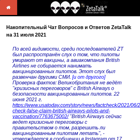
Накопительный Чат Вопросов и Ответов ZetaTalk
на 31 июля 2021
По всей видимости, среди последователей ZT
был распространён слух о том, что пилоты
умирают от вакцины, а авиакомпания British
Airlines не собирается нанимать
вакцинированных пилотов. Этот слух был
развенчан другими СМИ.
[и от другого]
Проверка фактов: Великобритания не ведёт
"кризисных переговоров" с British Airways о
безопасности вакцинированных пилотов. 22
июня 2021 г.
https://www.usatoday.com/story/news/factcheck/2021/06/2
check-false-claim-british-airways-pilots-and-
vaccination/7763675002/
"British Airways сейчас
ведет кризисные переговоры с
правительством о том, разрешить ли
вакцинированным пилотам летать", -
утверждается в сообщении в Instagram от 17