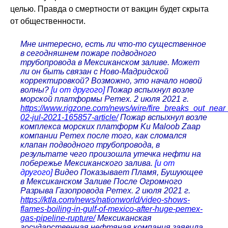
целью. Правда о смертности от вакцин будет скрыта
от общественности.
Мне интересно, есть ли что-то существенное
в сегодняшнем пожаре подводного
трубопровода в Мексиканском заливе. Может
ли он быть связан с Ново-Мадридской
корректировкой? Возможно, это начало новой
волны?
[и от другого]
Пожар вспыхнул возле
морской платформы Pemex. 2 июля 2021 г.
https://www.rigzone.com/news/wire/fire_breaks_out_nea
02-jul-2021-165857-article/
Пожар вспыхнул возле
комплекса морских платформ Ku Maloob Zaap
компании Pemex после того, как сломался
клапан подводного трубопровода, в
результате чего произошла утечка нефти на
побережье Мексиканского залива.
[и от
другого]
Видео Показывает Пламя, Бушующее
в Мексиканском Заливе После Огромного
Разрыва Газопровода Pemex. 2 июля 2021 г.
https://ktla.com/news/nationworld/video-shows-
flames-boiling-in-gulf-of-mexico-after-huge-pemex-
gas-pipeline-rupture/
Мексиканская
государственная нефтяная компания заявила