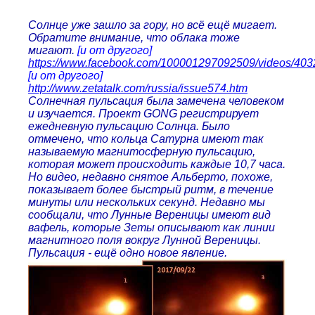
Солнце уже зашло за гору, но всё ещё мигает.
Обратите внимание, что облака тоже
мигают.
[и от другого]
https://www.facebook.com/100001297092509/videos/40
[и от другого]
http://www.zetatalk.com/russia/issue574.htm
Солнечная пульсация была замечена человеком
и изучается. Проект GONG регистрирует
ежедневную пульсацию Солнца. Было
отмечено, что кольца Сатурна имеют так
называемую магнитосферную пульсацию,
которая может происходить каждые 10,7 часа.
Но видео, недавно снятое Альберто, похоже,
показывает более быстрый ритм, в течение
минуты или нескольких секунд. Недавно мы
сообщали, что Лунные Вереницы имеют вид
вафель, которые Зеты описывают как линии
магнитного поля вокруг Лунной Вереницы.
Пульсация - ещё одно новое явление.