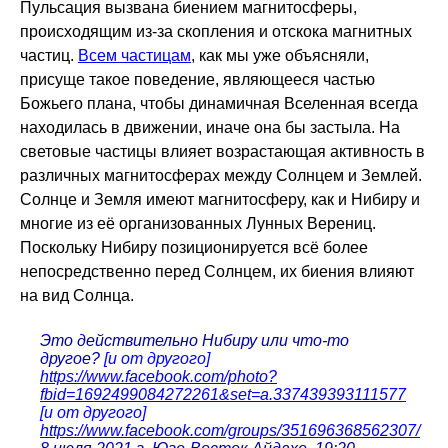
Пульсация вызвана биением магнитосферы,
происходящим из-за скопления и отскока магнитных
частиц.
Всем частицам
, как мы уже объясняли,
присуще такое поведение, являющееся частью
Божьего плана, чтобы динамичная Вселенная всегда
находилась в движении, иначе она бы застыла. На
световые частицы влияет возрастающая активность в
различных магнитосферах между Солнцем и Землей.
Солнце и Земля имеют магнитосферу, как и Нибиру и
многие из её организованных Лунных Верениц.
Поскольку Нибиру позиционируется всё более
непосредственно перед Солнцем, их биения влияют
на вид Солнца.
Это действительно Нибиру или что-то
другое?
[и от другого]
https://www.facebook.com/photo?
fbid=1692499084272261&set=a.337439393111577
[и от другого]
https://www.facebook.com/groups/351696368562307/