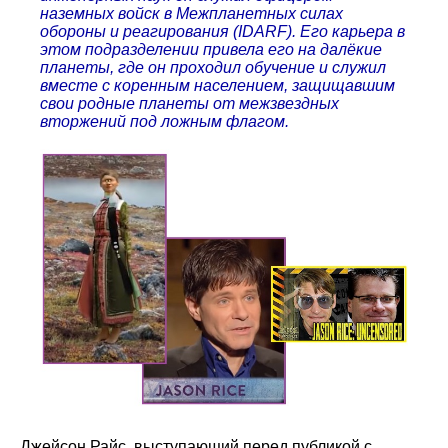
наземных войск в Межпланетных силах
обороны и реагирования (IDARF). Его карьера в
этом подразделении привела его на далёкие
планеты, где он проходил обучение и служил
вместе с коренным населением, защищавшим
свои родные планеты от межзвездных
вторжений под ложным флагом.
Джейсон Райс, выступающий перед публикой с