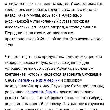
отличается по ключевым аспектам. У собак, таких как
койот, волк или собака, коленный сустав сгибается
назад, как и у Чупы, добытой в Америке. У
африканской Чупы коленный сустав похож на
человеческий, сгибается вперед, а стопа длинная.
Передняя лапа с когтями также имеет
противоположный большой палец. Это человеческое
тело.
Что это - тщательно продуманная мистификация или
гибрид человека и Чупакабры, созданный для
устрашения человечества в Африке, последнем
континенте, который надеются завоевать Служащие
Себе?
Изгнанные из Америки
и с позором
покинувшие Антарктиду, Служащие Себе пришельцы,
решившие
завоевать Землю
, делают последний
рывок в Африке. Так в Африке появился этот гибрид,
по размерам равный человеку. Привыкшие к крупным
хищникам, таким как львы, крокодилы и гиены, эти