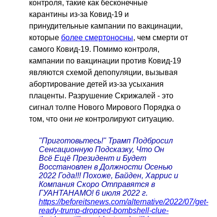
контроля, такие как бесконечные
карантины из-за Ковид-19 и
принудительные кампании по вакцинации,
которые
более смертоносны
, чем смерти от
самого Ковид-19. Помимо контроля,
кампании по вакцинации против Ковид-19
являются схемой депопуляции, вызывая
абортирование детей из-за усыхания
плаценты. Разрушение Скрижалей - это
сигнал толпе Нового Мирового Порядка о
том, что они
не
контролируют ситуацию.
"Приготовьтесь!" Трамп Подбросил
Сенсационную Подсказку, Что Он
Всё Ещё Президент и Будет
Восстановлен в Должности Осенью
2022 Года!!! Похоже, Байден, Харрис и
Компания Скоро Отправятся в
ГУАНТАНАМО! 6 июля 2022 г.
https://beforeitsnews.com/alternative/2022/07/get-
ready-trump-dropped-bombshell-clue-