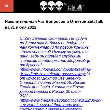
Накопительный Чат Вопросов и Ответов ZetaTalk
на 31 июля 2022
Dr.Zev Зеленко скончался. Не будут
ли Зеты так добры и не дадут ли
нам комментарий по поводу кончины
этого человека? Почему он умер так
рано, ведь он обладал глубокими
знаниями о поддержании здоровья?
[и
от другого]
https://www.infowars.com/posts/breaking-
dr-vladimir-zev-zelenko-passes-away/
[и
от другого]
Доктор Зев Зеленко,
Спасший Тысячи Жизней Во Время
Пандемии Covid, Скончался После
Долгой Борьбы с Раком. 30 июня
2022 г.
https://www.thegatewaypundit.com/2022/06/dr-
zev-zelenko-saved-thousands-lives-
covid-pandemic-passes-away-long-