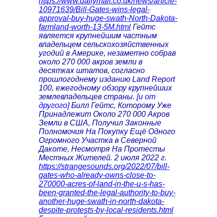
https://www.dailymail.co.uk/news/article-
10971639/Bill-Gates-wins-legal-
approval-buy-huge-swath-North-Dakota-
farmland-worth-13-5M.html
Гейтс
является крупнейшим частным
владельцем сельскохозяйственных
угодий в Америке, незаметно собрав
около 270 000 акров земли в
десятках штатов, согласно
прошлогоднему изданию Land Report
100, ежегодному обзору крупнейших
землевладельцев страны.
[и от
другого]
Билл Гейтс, Которому Уже
Принадлежит Около 270 000 Акров
Земли в США, Получил Законные
Полномочия На Покупку Ещё Одного
Огромного Участка в Северной
Дакоте, Несмотря На Протесты
Местных Жителей. 2 июля 2022 г.
https://strangesounds.org/2022/07/bill-
gates-who-already-owns-close-to-
270000-acres-of-land-in-the-u-s-has-
been-granted-the-legal-authority-to-buy-
another-huge-swath-in-north-dakota-
despite-protests-by-local-residents.html