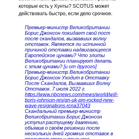
которые есть у Хунты? SCOTUS может
действовать быстро, если дело срочное.
Премьер-министр Великобритании
Борис Джонсон покидает свой пост
после скандалов, вызвавших волну
отставок. Является ли истинной
причиной отставки надвигающееся
Европейское цунами? Что элиты
Великобритании планируют делать
с этим цунами?
[и от другого]
Премьер-министр Великобритании
Борис Джонсон Уходит в Отставку
После Скандалов, Вызвавших Волну
Отставок. 7 июля 2022 г.
https://www.nbcnews.com/news/world/will-
boris-johnson-resign-uk-pm-rocked-new-
wave-resignations-rcna37043
Скандальный премьер-министр
Великобритании Борис Джонсон
уступил растущему давлению,
объявив о своём решении после
нескольких дней громких отставок в