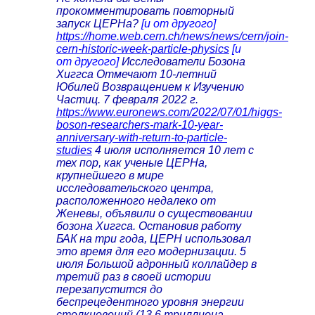
прокомментировать повторный
запуск ЦЕРНа?
[и от другого]
https://home.web.cern.ch/news/news/cern/join-
cern-historic-week-particle-physics
[и
от другого]
Исследователи Бозона
Хиггса Отмечают 10-летний
Юбилей Возвращением к Изучению
Частиц. 7 февраля 2022 г.
https://www.euronews.com/2022/07/01/higgs-
boson-researchers-mark-10-year-
anniversary-with-return-to-particle-
studies
4 июля исполняется 10 лет с
тех пор, как ученые ЦЕРНа,
крупнейшего в мире
исследовательского центра,
расположенного недалеко от
Женевы, объявили о существовании
бозона Хиггса. Остановив работу
БАК на три года, ЦЕРН использовал
это время для его модернизации. 5
июля Большой адронный коллайдер в
третий раз в своей истории
перезапустится до
беспрецедентного уровня энергии
столкновений (13,6 триллиона