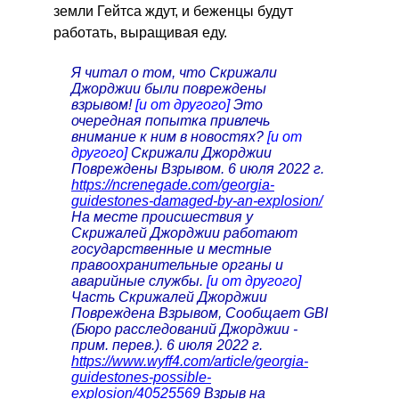
земли Гейтса ждут, и беженцы будут
работать, выращивая еду.
Я читал о том, что Скрижали
Джорджии были повреждены
взрывом!
[и от другого]
Это
очередная попытка привлечь
внимание к ним в новостях?
[и от
другого]
Скрижали Джорджии
Повреждены Взрывом. 6 июля 2022 г.
https://ncrenegade.com/georgia-
guidestones-damaged-by-an-explosion/
На месте происшествия у
Скрижалей Джорджии работают
государственные и местные
правоохранительные органы и
аварийные службы.
[и от другого]
Часть Скрижалей Джорджии
Повреждена Взрывом, Сообщает GBI
(Бюро расследований Джорджии -
прим. перев.). 6 июля 2022 г.
https://www.wyff4.com/article/georgia-
guidestones-possible-
explosion/40525569
Взрыв на