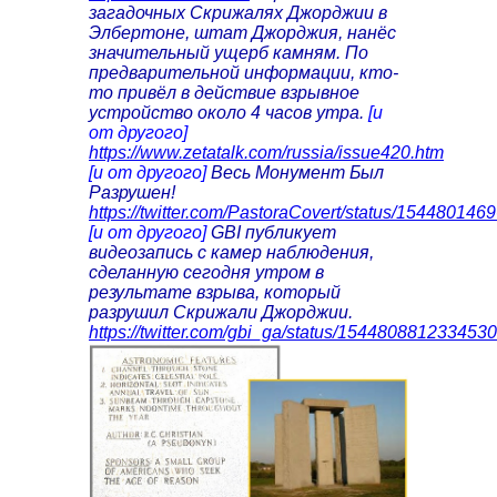
загадочных Скрижалях Джорджии в
Элбертоне, штат Джорджия, нанёс
значительный ущерб камням. По
предварительной информации, кто-
то привёл в действие взрывное
устройство около 4 часов утра.
[и
от другого]
https://www.zetatalk.com/russia/issue420.htm
[и от другого]
Весь Монумент Был
Разрушен!
https://twitter.com/PastoraCovert/status/15448014
[и от другого]
GBI публикует
видеозапись с камер наблюдения,
сделанную сегодня утром в
результате взрыва, который
разрушил Скрижали Джорджии.
https://twitter.com/gbi_ga/status/154480881233453