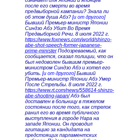
означает для Японии и японцев
после его смерти во время
предвыборной кампании? Знала ли
об этом душа Абэ?
[и от другого]
Бывший Премьер-министр Японии
Синдзо Абэ Убит Во Время
Предвыборной Речи. 8 июля 2022 г.
https://www.foxnews.com/world/shinzo-
abe-shot-speech-former-japanese-
prime-minister
Подозреваемый, как
сообщается, сказал полиции, что он
был недоволен бывшим премьер-
министром Синдзо Абэ и хотел его
убить.
[и от другого]
Бывший
Премьер-министр Японии Абэ Умер
После Стрельбы. 8 июля 2022 г.
https://www.rt.com/news/558614-shinzo-
abe-shooting-japan/
Абэ был
доставлен в больницу в тяжелом
состоянии после того, как стрелок
ранил его во время публичного
выступления в городе Нара на
западе Японии. Он проводил
агитацию за кандидата на
предстоящих парламентских