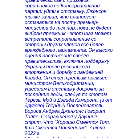
правительстве и призывов
соратников по Консервативной
партии уйти в отставку. Джонсон
также заявил, что планирует
оставаться на посту премьер-
министра до тех пор, пока не будет
выбран преемник - этот шаг может
встретить сопротивление со
стороны других членов всё более
враждебного парламента. Он высоко
оценил достижения своего
правительства, включая поддержку
Украины после российского
вторжения и борьбу с пандемией
Ковида. Он стал третьим премьер-
министром Великобритании,
ушедшим в отставку досрочно за
последние годы, следуя по стопам
Терезы Мэй и Дэвида Кэмерона.
[и от
другого]
Твёрдый Последователь
Бориса Андреа Дженкинс Говорит
Толпе, Собравшейся у Даунинг-
стрит, Что "Хорошо Смеётся Тот,
Кто Смеётся Последним". 7 июля
2022 г.