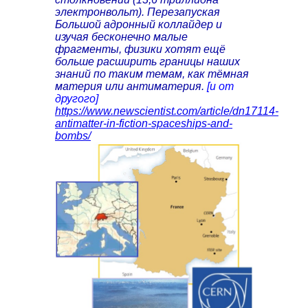
электронвольт). Перезапуская
Большой адронный коллайдер и
изучая бесконечно малые
фрагменты, физики хотят ещё
больше расширить границы наших
знаний по таким темам, как тёмная
материя или антиматерия.
[и от
другого]
https://www.newscientist.com/article/dn17114-
antimatter-in-fiction-spaceships-and-
bombs/