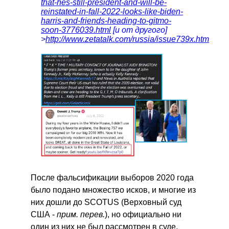
that-hes-still-president-and-will-be-
reinstated-in-fall-2022-looks-like-biden-
harris-and-friends-heading-to-gitmo-
soon-3776039.html
[и от другого]
>
http://www.zetatalk.com/russia/issue739x.htm
После фальсификации выборов 2020 года
было подано множество исков, и многие из
них дошли до SCOTUS (Верховный суд
США -
прим. перев.
), но официально ни
один из них не был рассмотрен в суде.