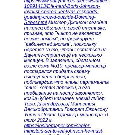
https://www.dailymail.co.uk/news/article-
10991413/Die-hard-Boris-Johnson-
loyalist-Andrea-Jenkyns-responds-
goading-crowd-outside-Downing-
Street.html
Мистер Джонсон сегодня
наконец объявил о своей отставке,
признав, что "никто не является
незаменимым", но формирует
"кабинет единства", поскольку
борется за то, чтобы остаться на
Даунинг-стрит ещё на несколько
месяцев. В заявлении, сделанном
возле дома No10, премьер-министр
постарался придать своему
выступлению бодрый тон,
подтвердив, что члены парламента
"явно" хотят перемен, а его
пребывание на посту закончится,
когда будет назначен новый лидер
Тори.
[и от другого]
Министры
Великобритании Говорят Джонсону
Уйти с Поста Премьер-министра. 6
июля 2022 г.
https://insiderpaper.com/senior-
ministers-set-to-tell-johnson-he-must-