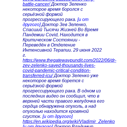
battle-cancer/
Доктор Зеленко
некоторое время боролся с
серьёзной формой
прогрессирующего рака.
[и от
другого]
Доктор Зев Зеленко,
Спасший Тысячи Жизней Во Время
Пандемии Covid, Находится в
Критическом Состоянии -
Переведён в Отделение
Интенсивной Терапии. 29 июня 2022
г.
https://www.thegatewaypundit.com/2022/06/dr-
zev-zelenko-saved-thousands-lives-
covid-pandemic-critical-condition-
transferred-icu/
Доктор Зеленко уже
некоторое время борется с
серьёзной формой
прогрессирующего рака. В одном из
последних видео он сообщил, что в
верхней части правого желудочка его
сердца обнаружена опухоль, а над
опухолью находится кровяной
сгусток.
[и от другого]
https://en.wikipedia.org/wiki/Vladimir_Zelenko
[и от другого]
Доктор Владимир