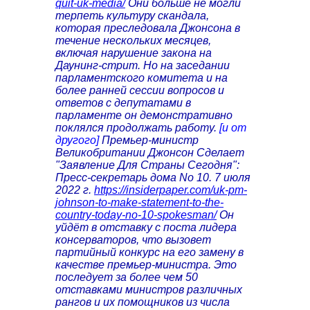
quit-uk-media/
Они больше не могли
терпеть культуру скандала,
которая преследовала Джонсона в
течение нескольких месяцев,
включая нарушение закона на
Даунинг-стрит. Но на заседании
парламентского комитета и на
более ранней сессии вопросов и
ответов с депутатами в
парламенте он демонстративно
поклялся продолжать работу.
[и от
другого]
Премьер-министр
Великобритании Джонсон Сделает
"Заявление Для Страны Сегодня":
Пресс-секретарь дома No 10. 7 июля
2022 г.
https://insiderpaper.com/uk-pm-
johnson-to-make-statement-to-the-
country-today-no-10-spokesman/
Он
уйдёт в отставку с поста лидера
консерваторов, что вызовет
партийный конкурс на его замену в
качестве премьер-министра. Это
последует за более чем 50
отставками министров различных
рангов и их помощников из числа