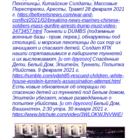
Пехотинцы, Китайские Солдаты, Массовые
Перестрелки, Аресты, Трамп! 28 февраля 2021
г.
https://beforeitsnews.com/war-and-
conflict/2021/02/breaking-news-marines-chinese-
soldiers-mass-gunfire-arrests-trump-must-video-
2473457.html
Тоннели и DUMBS (подземные
военные базы - прим. перев.), обнаружены под
столицей, и морские пехотинцы до сих пор их
зачищают и спасают детей. Солдат КПК
нашли спрятавшимися в лабиринте туннелей
и их выслеживают.
[и от другого]
Спасённые
Дети. Белый Дом, Эпштейн, Туннели, Попытка
Убийства. 9 февраля 2021 г.
https://rumble.com/vdph85-rescued-children.-white-
house-epstein-tunnels-assassination-attempt.html
Есть новые обновления об операции по
спасению детей из туннелей под Белым домом,
Эпштейн убегает, новые разведданные о
попытке убийства.
[и от другого]
Белый Дом,
Вашингтон, 2:30 утра. 30 января 2021 г.
https://www.bitchute.com/video/3WLOKWJNVWiE/