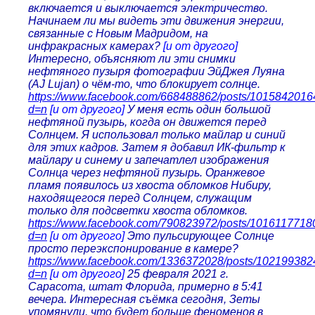
включается и выключается электричество.
Начинаем ли мы видеть эти движения энергии,
связанные с Новым Мадридом, на
инфракрасных камерах?
[и от другого]
Интересно, объясняют ли эти снимки
нефтяного пузыря фотографии ЭйДжея Луяна
(AJ Lujan) о чём-то, что блокирует солнце.
https://www.facebook.com/668488862/posts/101584201
d=n
[и от другого]
У меня есть один большой
нефтяной пузырь, когда он движется перед
Солнцем. Я использовал только майлар и синий
для этих кадров. Затем я добавил ИК-фильтр к
майлару и синему и запечатлел изображения
Солнца через нефтяной пузырь. Оранжевое
пламя появилось из хвоста обломков Нибиру,
находящегося перед Солнцем, служащим
только для подсветки хвоста обломков.
https://www.facebook.com/790823972/posts/1016117718
d=n
[и от другого]
Это пульсирующее Солнце
просто переэкспонирование в камере?
https://www.facebook.com/1336372028/posts/10219938
d=n
[и от другого]
25 февраля 2021 г.
Сарасота, штат Флорида, примерно в 5:41
вечера. Интересная съёмка сегодня, Зеты
упомянули, что будет больше феноменов в