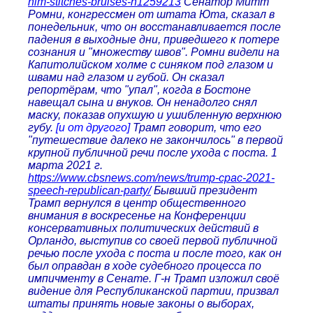
him-stitches-bruises-n1259213
Сенатор Митт
Ромни, конгрессмен от штата Юта, сказал в
понедельник, что он восстанавливается после
падения в выходные дни, приведшего к потере
сознания и "множеству швов". Ромни видели на
Капитолийском холме с синяком под глазом и
швами над глазом и губой. Он сказал
репортёрам, что "упал", когда в Бостоне
навещал сына и внуков. Он ненадолго снял
маску, показав опухшую и ушибленную верхнюю
губу.
[и от другого]
Трамп говорит, что его
"путешествие далеко не закончилось" в первой
крупной публичной речи после ухода с поста. 1
марта 2021 г.
https://www.cbsnews.com/news/trump-cpac-2021-
speech-republican-party/
Бывший президент
Трамп вернулся в центр общественного
внимания в воскресенье на Конференции
консервативных политических действий в
Орландо, выступив со своей первой публичной
речью после ухода с поста и после того, как он
был оправдан в ходе судебного процесса по
импичменту в Сенате. Г-н Трамп изложил своё
видение для Республиканской партии, призвал
штаты принять новые законы о выборах,