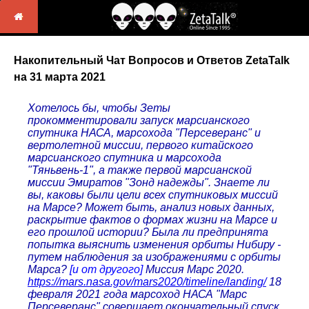
Накопительный Чат Вопросов и Ответов ZetaTalk
на 31 марта 2021
Хотелось бы, чтобы Зеты
прокомментировали запуск марсианского
спутника НАСА, марсохода "Персеверанс" и
вертолетной миссии, первого китайского
марсианского спутника и марсохода
"Тяньвень-1", а также первой марсианской
миссии Эмиратов "Зонд надежды". Знаете ли
вы, каковы были цели всех спутниковых миссий
на Марсе? Может быть, анализ новых данных,
раскрытие фактов о формах жизни на Марсе и
его прошлой истории? Была ли предпринята
попытка выяснить изменения орбиты Нибиру -
путем наблюдения за изображениями с орбиты
Марса?
[и от другого]
Миссия Марс 2020.
https://mars.nasa.gov/mars2020/timeline/landing/
18
февраля 2021 года марсоход НАСА "Марс
Персеверанс" совершает окончательный спуск