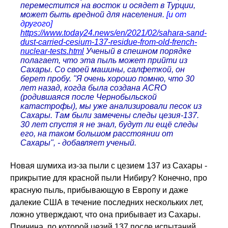
переместится на восток и осядет в Турции,
может быть вредной для населения.
[и от
другого]
https://www.today24.news/en/2021/02/sahara-sand-
dust-carried-cesium-137-residue-from-old-french-
nuclear-tests.html
Ученый в спешном порядке
полагает, что эта пыль может прийти из
Сахары. Со своей машины, салфеткой, он
берет пробу. "Я очень хорошо помню, что 30
лет назад, когда была создана ACRO
(родившаяся после Чернобыльской
катастрофы), мы уже анализировали песок из
Сахары. Там были замечены следы цезия-137.
30 лет спустя я не знал, будут ли ещё следы
его, на таком большом расстоянии от
Сахары", - добавляет ученый.
Новая шумиха из-за пыли с цезием 137 из Сахары -
прикрытие для красной пыли Нибиру? Конечно, про
красную пыль, прибывающую в Европу и даже
далекие США в течение последних нескольких лет,
ложно утверждают, что она прибывает из Сахары.
Причина, по которой цезий 137 после испытаний,