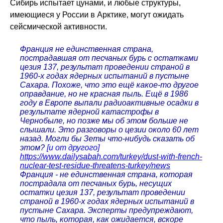
Сибирь испытает цунами, и любые структуры,
имеющиеся у России в Арктике, могут ожидать
сейсмической активности.
Франция не единственная страна,
пострадавшая от песчаных бурь с остатками
цезия 137, результат проведении страной в
1960-х годах ядерных испытаний в пустыне
Сахара. Похоже, что это ещё какое-то другое
оправдание, но не красная пыль. Ещё в 1986
году в Европе выпали радиоактивные осадки в
результате ядерной катастрофы в
Чернобыле, но позже мы об этом больше не
слышали. Это разговоры о цезии около 60 лет
назад. Могли бы Зеты что-нибудь сказать об
этом?
[и от другого]
https://www.dailysabah.com/turkey/dust-with-french-
nuclear-test-residue-threatens-turkey/news
Франция - не единственная страна, которая
пострадала от песчаных бурь, несущих
остатки цезия 137, результат проведении
страной в 1960-х годах ядерных испытаний в
пустыне Сахара. Эксперты предупреждают,
что пыль, которая, как ожидается, вскоре