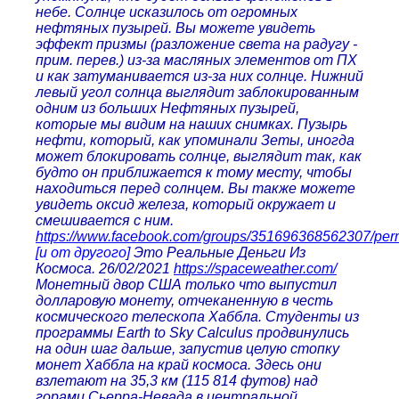
небе. Солнце исказилось от огромных
нефтяных пузырей. Вы можете увидеть
эффект призмы (разложение света на радугу -
прим. перев.) из-за масляных элементов от ПХ
и как затуманивается из-за них солнце. Нижний
левый угол солнца выглядит заблокированным
одним из больших Нефтяных пузырей,
которые мы видим на наших снимках. Пузырь
нефти, который, как упоминали Зеты, иногда
может блокировать солнце, выглядит так, как
будто он приближается к тому месту, чтобы
находиться перед солнцем. Вы также можете
увидеть оксид железа, который окружает и
смешивается с ним.
https://www.facebook.com/groups/351696368562307/pe
[и от другого]
Это Реальные Деньги Из
Космоса. 26/02/2021
https://spaceweather.com/
Монетный двор США только что выпустил
долларовую монету, отчеканенную в честь
космического телескопа Хаббла. Студенты из
программы Earth to Sky Calculus продвинулись
на один шаг дальше, запустив целую стопку
монет Хаббла на край космоса. Здесь они
взлетают на 35,3 км (115 814 футов) над
горами Сьерра-Невада в центральной