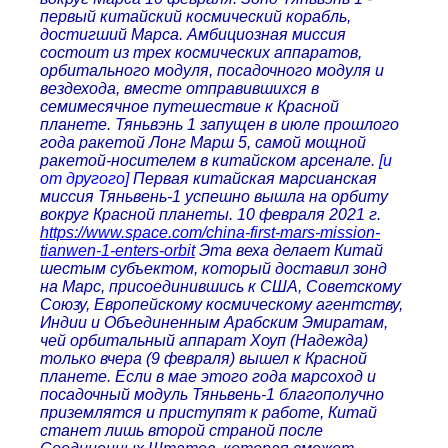
первый китайский космический корабль,
достигший Марса. Амбициозная миссия
состоит из трех космических аппаратов,
орбитального модуля, посадочного модуля и
вездехода, вместе отправившихся в
семимесячное путешествие к Красной
планете. Тяньвэнь 1 запущен в июле прошлого
года ракетой Лонг Марш 5, самой мощной
ракетой-носителем в китайском арсенале.
[и
от другого]
Первая китайская марсианская
миссия Тяньвень-1 успешно вышла на орбиту
вокруг Красной планеты. 10 февраля 2021 г.
https://www.space.com/china-first-mars-mission-
tianwen-1-enters-orbit
Эта веха делает Китай
шестым субъектом, который доставил зонд
на Марс, присоединившись к США, Советскому
Союзу, Европейскому космическому агентству,
Индии и Объединенным Арабским Эмиратам,
чей орбитальный аппарат Хоуп (Надежда)
только вчера (9 февраля) вышел к Красной
планете. Если в мае этого года марсоход и
посадочный модуль Тяньвень-1 благополучно
приземлятся и приступят к работе, Китай
станет лишь второй страной после