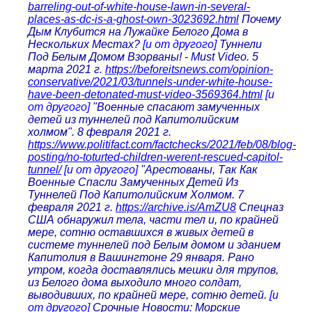
barreling-out-of-white-house-lawn-in-several-
places-as-dc-is-a-ghost-own-3023692.html
Почему
Дым Клубится на Лужайке Белого Дома в
Нескольких Местах?
[и от другого]
Туннели
Под Белым Домом Взорваны! - Must Video. 5
марта 2021 г.
https://beforeitsnews.com/opinion-
conservative/2021/03/tunnels-under-white-house-
have-been-detonated-must-video-3569364.html
[и
от другого]
"Военные спасают замученных
детей из туннелей под Капитолийским
холмом". 8 февраля 2021 г.
https://www.politifact.com/factchecks/2021/feb/08/blog-
posting/no-toturted-children-werent-rescued-capitol-
tunnel/
[и от другого]
"Арестованы, Так Как
Военные Спасли Замученных Детей Из
Туннелей Под Капитолийским Холмом. 7
февраля 2021 г.
https://archive.is/AmZU8
Спецназ
США обнаружил тела, части тел и, по крайней
мере, сотню оставшихся в живых детей в
системе туннелей под Белым домом и зданием
Капитолия в Вашингтоне 29 января. Рано
утром, когда доставлялись мешки для трупов,
из Белого дома выходило много солдат,
выводивших, по крайней мере, сотню детей.
[и
от другого]
Срочные Новости: Морские