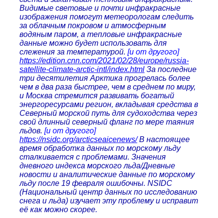
Видимые световые и почти инфракрасные
изображения помогут метеорологам следить
за облачным покровом и атмосферным
водяным паром, а тепловые инфракрасные
данные можно будет использовать для
слежения за температурой.
[и от другого]
https://edition.cnn.com/2021/02/28/europe/russia-
satellite-climate-arctic-intl/index.html
За последние
три десятилетия Арктика прогрелась более
чем в два раза быстрее, чем в среднем по миру,
и Москва стремится развивать богатый
энергоресурсами регион, вкладывая средства в
Северный морской путь для судоходства через
свой длинный северный фланг по мере таяния
льдов.
[и от другого]
https://nsidc.org/arcticseaicenews/
В настоящее
время обработка данных по морскому льду
сталкивается с проблемами. Значения
дневного индекса морского льда/Дневные
новости и аналитические данные по морскому
льду после 19 февраля ошибочны. NSIDC
(Национальный центр данных по исследованию
снега и льда) изучает эту проблему и исправит
её как можно скорее.