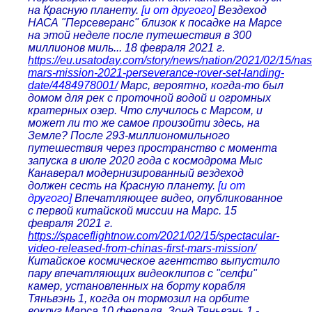
на Красную планету.
[и от другого]
Вездеход
НАСА "Персеверанс" близок к посадке на Марсе
на этой неделе после путешествия в 300
миллионов миль... 18 февраля 2021 г.
https://eu.usatoday.com/story/news/nation/2021/02/15/nas
mars-mission-2021-perseverance-rover-set-landing-
date/4484978001/
Марс, вероятно, когда-то был
домом для рек с проточной водой и огромных
кратерных озер. Что случилось с Марсом, и
может ли то же самое произойти здесь, на
Земле? После 293-миллиономильного
путешествия через пространство с момента
запуска в июле 2020 года с космодрома Мыс
Канаверал модернизированный вездеход
должен сесть на Красную планету.
[и от
другого]
Впечатляющее видео, опубликованное
с первой китайской миссии на Марс. 15
февраля 2021 г.
https://spaceflightnow.com/2021/02/15/spectacular-
video-released-from-chinas-first-mars-mission/
Китайское космическое агентство выпустило
пару впечатляющих видеоклипов с "селфи"
камер, установленных на борту корабля
Тяньвэнь 1, когда он тормозил на орбите
вокруг Марса 10 февраля. Зонд Тяньвэнь 1 -