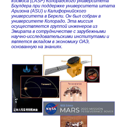
космоса (LASP) Колорадского университета
Боулдера при поддержке университета штата
Аризона (ASU) и Калифорнийского
университета в Беркли. Он был собран в
университете Колорадо. Эта миссия
осуществляется группой инженеров из
Эмирата в сотрудничестве с зарубежными
научно-исследовательскими институтами и
является вкладом в экономику ОАЭ,
основанную на знаниях.