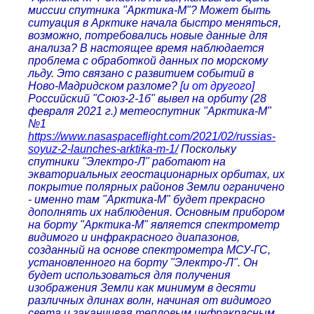
миссии спутника "Арктика-М"? Может быть
ситуация в Арктике начала быстро меняться,
возможно, потребовались новые данные для
анализа? В настоящее время наблюдается
проблема с обработкой данных по морскому
льду. Это связано с развитием событий в
Ново-Мадридском разломе?
[и от другого]
Российский "Союз-2-1б" вывел на орбиту (28
февраля 2021 г.) метеоспутник "Арктика-М"
№1
https://www.nasaspaceflight.com/2021/02/russias-
soyuz-2-launches-arktika-m-1/
Поскольку
спутники "Электро-Л" работают на
экваториальных геостационарных орбитах, их
покрытие полярных районов Земли ограничено
- именно там "Арктика-М" будет прекрасно
дополнять их наблюдения. Основным прибором
на борту "Арктика-М" является спектрометр
видимого и инфракрасного диапазонов,
созданный на основе спектрометра МСУ-ГС,
установленного на борту "Электро-Л". Он
будет использоваться для получения
изображения Земли как минимум в десяти
различных длинах волн, начиная от видимого
света и заканчивая тепловым инфракрасным.