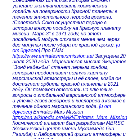
Соединенных Штатов, которая сможет
успешно эксплуатировать космический
корабль на поверхности Красной планеты в
течение значительного периода времени.
(Советский Союз осуществил первую в
истории мягкую посадку на Красную планету
миссии "Марс-3" в 1971 году, но этот
посадочный модуль отказал менее чем через
две минуты после удара по красной грязи).
[и
от другого]
Про EMM
https://www.emiratesmarsmission.ae/
Запущена 20
июля 2020 года. Марсианская миссия Эмиратов
"Зонд надежды" станет первым зондом,
который предоставит полную картину
марсианской атмосферы и её слоев, когда он
достигнет орбиты красной планеты в 2021
году. Он поможет ответить на ключевые
вопросы о глобальной марсианской атмосфере
и утечке газов водорода и кислорода в космос в
течение одного марсианского года.
[и от
другого]
Emirates Mars Mission
https://en.wikipedia.org/wiki/Emirates_Mars_Mission
Космический аппарат был разработан MBRSC
(Космический центр имени Мухаммеда бин
Рашида) и Лабораторией физики атмосферы и