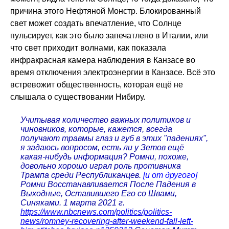
причина этого Нефтяной Монстр. Блокированный
свет может создать впечатление, что Солнце
пульсирует, как это было запечатлено в Италии, или
что свет приходит волнами, как показала
инфракрасная камера наблюдения в Канзасе во
время отключения электроэнергии в Канзасе. Всё это
встревожит общественность, которая ещё не
слышала о существовании Нибиру.
Учитывая количество важных политиков и
чиновников, которые, кажется, всегда
получают травмы глаз и губ в этих "падениях",
я задаюсь вопросом, есть ли у Зетов ещё
какая-нибудь информация? Ромни, похоже,
довольно хорошо играл роль противника
Трампа среди Республиканцев.
[и от другого]
Ромни Восстанавливается После Падения в
Выходные, Оставившего Его со Швами,
Синяками. 1 марта 2021 г.
https://www.nbcnews.com/politics/politics-
news/romney-recovering-after-weekend-fall-left-