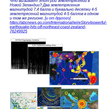
Что вызывает этот рой землетрясений в
Новой Зеландии? Два землетрясения
магнитудой 7,4 балла и буквально десятки 4-5
землетрясений магнитудой 4-5 баллов в одном
и том же регионе.
[и от другого]
https://abcnews.go.com/International/wireStory/powerful-
earthquake-hits-off-northeast-coast-zealand-
76249925