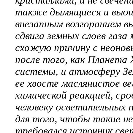
кристаллами, и не свечен
также дымящиеся и вью
внезапным возгоранием вы
сдвига земных слоев газа
схожую причину с неонов
после того, как Планета 
системы, и атмосферу Зе
ее хвосте маслянистое ве
химической реакцией, сро
человеку осветительных п
для того, чтобы такие не
требовался источник све