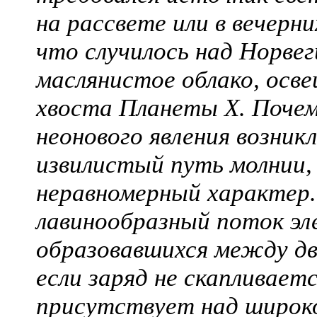
на рассвете или в вечерн
что случилось над Норвеги
маслянистое облако, осв
хвоста Планеты X. Почем
неонового явления возник
извилистый путь молнии, 
неравномерный характер.
лавинообразный поток эл
образовавшихся между д
если заряд не скапливает
присутствует над широкой