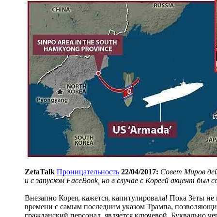
ZetaTalk
Проницательность
22/04/2017:
Совет Миров де
и с запуском FaceBook, но в случае с Кореей акцент бы
Внезапно Корея, кажется, капитулировала! Пока Зеты не
времени с самым последним указом Трампа, позволяющим
гражданский персонал, является ключевой. Буквально че