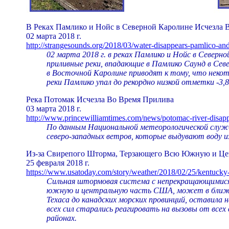
В Реках Памлико и Нойс в Северной Каролине Исчезла 
02 марта 2018 г.
http://strangesounds.org/2018/03/water-disappears-pamlico-an
02 марта 2018 г. в реках Памлико и Нойс в Северно
приливные реки, впадающие в Памлико Саунд в Сев
в Восточной Каролине приводят к тому, что некот
реки Памлико упал до рекордно низкой отметки -3,8
Река Потомак Исчезла Во Время Прилива
03 марта 2018 г.
http://www.princewilliamtimes.com/news/potomac-river-disap
По данным Национальной метеорологической службы
северо-западных ветров, которые выдувают воду из
Из-за Свирепого Шторма, Терзающего Всю Южную и Цен
25 февраля 2018 г.
https://www.usatoday.com/story/weather/2018/02/25/kentucky
Сильная штормовая система с непрекращающимися
южную и центральную часть США, может в ближай
Техаса до канадских морских провинций, оставила 
всех сил старались реагировать на вызовы от всех
районах.