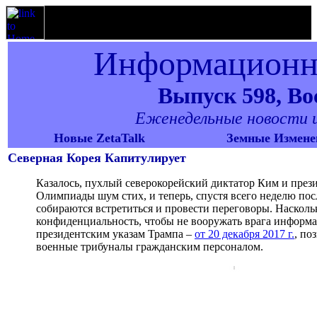
Информационны
Выпуск 598, Вос
Еженедельные новости и 
Новые ZetaTalk
Земные Измене
Северная Корея Капитулирует
Казалось, пухлый северокорейский диктатор Ким и през
Олимпиады шум стих, и теперь, спустя всего неделю пос
собираются встретиться и провести переговоры. Наскольк
конфиденциальность, чтобы не вооружать врага информ
президентским указам Трампа –
от 20 декабря 2017 г.
, по
военные трибуналы гражданским персоналом.