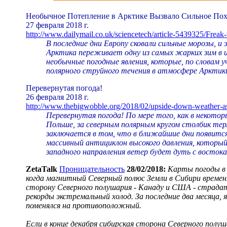
Необычное Потепление в Арктике Вызвало Сильное Пох
27 февраля 2018 г.
http://www.dailymail.co.uk/sciencetech/article-5439325/Freak
В последние дни Европу сковали сильные морозы, и
Арктика переживает одну из самых жарких зим в 
необычные погодные явления, которые, по словам 
полярного струйного течения в атмосфере Арктик
Перевернутая погода!
26 февраля 2018 г.
http://www.thebigwobble.org/2018/02/upside-down-weather-as
Перевернутая погода! По мере того, как в некоторы
Польше, за северным полярным кругом столбик те
заключается в том, что в ближайшие дни появится
массивный антициклон высокого давления, которы
западного направления ветер будет дуть с восток
ZetaTalk
Проницательность
28/02/2018:
Карты погоды в 
когда магнитный Северный полюс Земли в Сибири време
сторону Северного полушария - Канаду и США - страдат
рекорды экстремальный холод. За последние два месяца, 
поменялся на противоположный.
Если в конце декабря сибирская сторона Северного полу