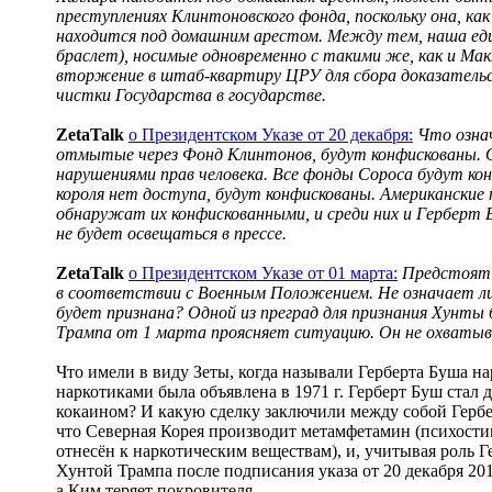
преступлениях Клинтоновского фонда, поскольку она, как
находится под домашним арестом. Между тем, наша еди
браслет), носимые одновременно с такими же, как и Ма
вторжение в штаб-квартиру ЦРУ для сбора доказатель
чистки Государства в государстве.
ZetaTalk
о Президентском Указе от 20 декабря:
Что озна
отмытые через Фонд Клинтонов, будут конфискованы. О
нарушениями прав человека. Все фонды Сороса будут к
короля нет доступа, будут конфискованы. Американские 
обнаружат их конфискованными, и среди них и Герберт Б
не будет освещаться в прессе.
ZetaTalk
о Президентском Указе от 01 марта:
Предстоят 
в соответствии с Военным Положением. Не означает ли
будет признана? Одной из преград для признания Хунты 
Трампа от 1 марта проясняет ситуацию. Он не охваты
Что имели в виду Зеты, когда называли Герберта Буша н
наркотиками была объявлена в 1971 г. Герберт Буш стал 
кокаином? И какую сделку заключили между собой Герб
что Северная Корея производит метамфетамин (психости
отнесён к наркотическим веществам), и, учитывая роль Г
Хунтой Трампа после подписания указа от 20 декабря 201
а Ким теряет покровителя.