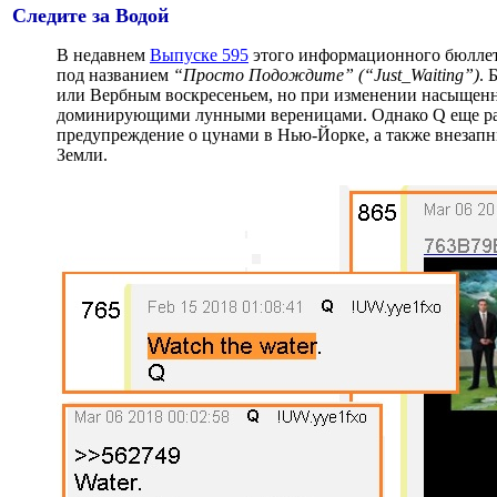
Следите за Водой
В недавнем
Выпуске 595
этого информационного бюллете
под названием
“Просто Подождите” (“Just_Waiting”)
. 
или Вербным воскресеньем, но при изменении насыщенн
доминирующими лунными вереницами. Однако Q еще ра
предупреждение о цунами в Нью-Йорке, а также внезап
Земли.