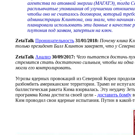
агентства по атомной энергии (МАГАТЭ), тогда Се
расплывчатые упоминания об улучшении отношений
чтобы оно не считалось договором, который треб
администрации Клинтона, они знали, что начиная с
планировали использовать эти данные в качестве р
плутония под замком, запертым на ключ.
ZetaTalk
Проницательность
31/01/2018:
Почему клика Кл
только президент Билл Клинтон заверяет, что у Северн
ZetaTalk
Анализ
30/09/2017:
Чего пытается достичь пух
стремится стать достаточно сильным, чтобы ни одна д
могли его контролировать.
Угрозы ядерных провокаций из Северной Кореи продолжа
разбомбить американские территории. Трамп не испугался
баллистическая ракета Кима взорвалась. Эту неудачу Зе
программа Кима достигла своей цели -
доставить бомбу
в
Ким проводил свои ядерные испытания. Путин в какой-т