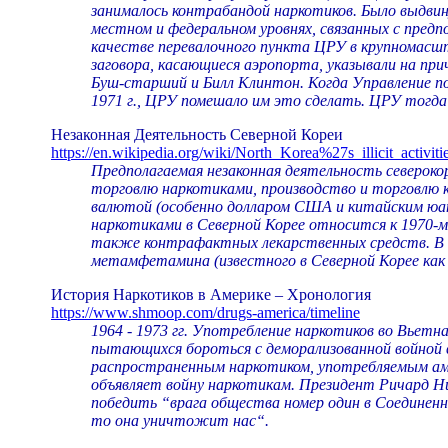
занималось контрабандой наркотиков. Было выдвину
местном и федеральном уровнях, связанных с пре
качестве перевалочного пункта ЦРУ в крупномасшт
заговора, касающиеся аэропорта, указывали на п
Буш-старший и Билл Клинтон. Когда Управление по
1971 г., ЦРУ помешало им это сделать. ЦРУ тогд
Незаконная Деятельность Северной Кореи
https://en.wikipedia.org/wiki/North_Korea%27s_illicit_activiti
Предполагаемая незаконная деятельность североко
торговлю наркотиками, производство и торговлю
валютой (особенно долларом США и китайским юан
наркотиками в Северной Корее относится к 1970-м
также контрафактных лекарственных средств. В ко
метамфетамина (известного в Северной Корее как 
История Наркотиков в Америке – Хронология
https://www.shmoop.com/drugs-america/timeline
1964 - 1973 гг. Употребление наркотиков во Вьетн
пытающихся бороться с деморализованной войной в
распространенным наркотиком, употребляемым амер
объявляет войну наркотикам. Президент Ричард Ни
победить “врага общества номер один в Соединенн
то она уничтожит нас“.