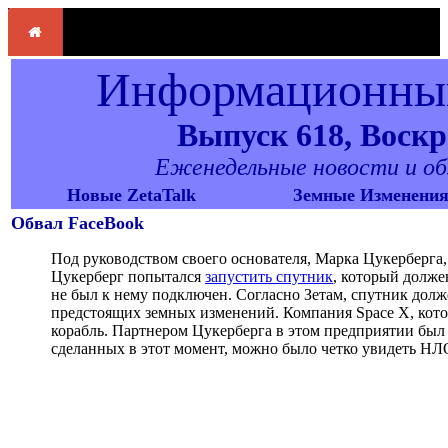
Информационный
Выпуск 618, Воскре
Еженедельные новости и обзо
Новые ZetaTalk
Земные Изменени
Обвал FaceBook
Под руководством своего основателя, Марка Цукерберга, 
Цукерберг попытался
запустить спутник
, который долже
не был к нему подключен. Согласно Зетам, спутник дол
предстоящих земных изменений. Компания Space X, кото
корабль. Партнером Цукерберга в этом предприятии был 
сделанных в этот момент, можно было четко увидеть НЛ