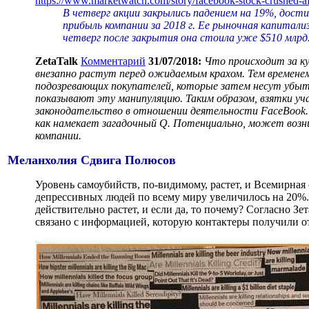
https://www.marketwatch.com/story/facebook-stock-crushed-af
В четверг акции закрылись падением на 19%, дост
прибыль компании за 2018 г. Ее рыночная капитализ
четверг после закрытия она стоила уже $510 млрд.,
ZetaTalk
Комментарий
31/07/2018:
Что происходит за к
внезапно растут перед ожидаемым крахом. Тем временем
подозревающих покупателей, которые затем несут убыт
показывают эту манипуляцию. Таким образом, взятки уч
законодательство в отношении деятельности FaceBook. 
как намекает загадочный Q. Потенциально, может возн
компании.
Меланхолия Сдвига Полюсов
Уровень самоубийств, по-видимому, растет, и Всемирная 
депрессивных людей по всему миру увеличилось на 20%.
действительно растет, и если да, то почему? Согласно Зе
связано с информацией, которую контактеры получили о