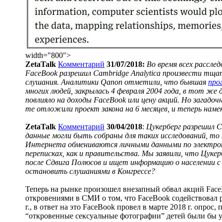
width="800">
ZetaTalk
Комментарий
31/07/2018:
Во время всех рассле
FaceBook разрешил Cambridge Analytica произвести тщат
слушания. Аналитики Qanon отметили, что бывшая
про
многих людей, закрылась 4 февраля 2004 года, в тот же 
повлияло на доходы FaceBook или цену акций. Но загадо
те отложили проект закона на 6 месяцев, и теперь наме
ZetaTalk
Комментарий
30/04/2018
:
Цукерберг разрешил C
данные могли быть собраны для таких исследований, то
Интернета обмениваются личными данными по электрон
переписках, как и правительства. Мы заявили, что Цук
после Сдвига Полюсов и ищет информацию о населении с
остановить слушаниями в Конгрессе?
Теперь на рынке произошел внезапный обвал акций FaceB
откровениями в СМИ о том, что FaceBook содействовал 
г., в ответ на это FaceBook провел в марте 2018 г. опрос
“откровенные сексуальные фотографии” детей были бы у