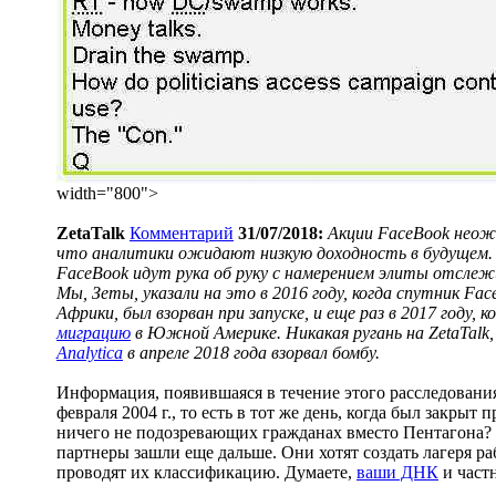
width="800">
ZetaTalk
Комментарий
31/07/2018:
Акции FaceBook неож
что аналитики ожидают низкую доходность в будущем. 
FaceBook идут рука об руку с намерением элиты отслеж
Мы, Зеты, указали на это в 2016 году, когда спутник F
Африки, был взорван при запуске, и еще раз в 2017 год
миграцию
в Южной Америке. Никакая ругань на ZetaTalk, 
Analytica
в апреле 2018 года взорвал бомбу.
Информация, появившаяся в течение этого расследования,
февраля 2004 г., то есть в тот же день, когда был закрыт
ничего не подозревающих гражданах вместо Пентагона? 
партнеры зашли еще дальше. Они хотят создать лагеря р
проводят их классификацию. Думаете,
ваши ДНК
и част