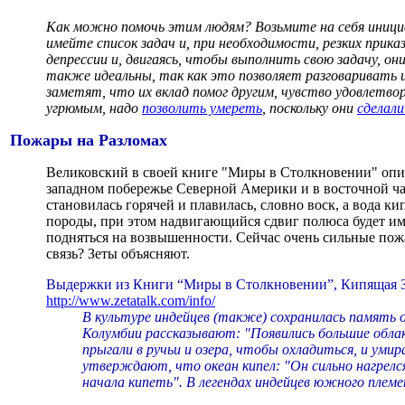
Как можно помочь этим людям? Возьмите на себя инициа
имейте список задач и, при необходимости, резких прика
депрессии и, двигаясь, чтобы выполнить свою задачу, он
также идеальны, так как это позволяет разговаривать и
заметят, что их вклад помог другим, чувство удовлет
угрюмым, надо
позволить умереть
, поскольку они
сделали
Пожары на Разломах
Великовский в своей книге "Миры в Столкновении" опи
западном побережье Северной Америки и в восточной ча
становилась горячей и плавилась, словно воск, а вода к
породы, при этом надвигающийся сдвиг полюса будет име
подняться на возвышенности. Сейчас очень сильные пож
связь? Зеты объясняют.
Выдержки из Книги “Миры в Столкновении”, Кипящая 
http://www.zetatalk.com/info/
В культуре индейцев (также) сохранилась память о
Колумбии рассказывают: "Появились большие облака
прыгали в ручьи и озера, чтобы охладиться, и уми
утверждают, что океан кипел: "Он сильно нагрелся
начала кипеть". В легендах индейцев южного племе