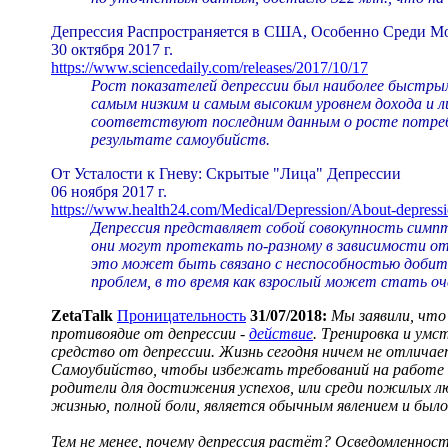
Депрессия Распространяется в США, Особенно Среди М
30 октября 2017 г.
https://www.sciencedaily.com/releases/2017/10/17
Рост показателей депрессии был наиболее быстрым
самым низким и самым высоким уровнем дохода и л
соответствуют последним данным о росте потребл
результате самоубийств.
От Усталости к Гневу: Скрытые "Лица" Депрессии
06 ноября 2017 г.
https://www.health24.com/Medical/Depression/About-depressi
Депрессия представляет собой совокупность симпт
они могут протекать по-разному в зависимости от
это может быть связано с неспособностью добитьс
проблем, в то время как взрослый может стать о
ZetaTalk
Проницательность
31/07/2018:
Мы заявили, что
противоядие от депрессии -
действие
. Тренировка и умс
средство от депрессии. Жизнь сегодня ничем не отлича
Самоубийство, чтобы избежать требований на работе или
родители для достижения успехов, или среди пожилых л
жизнью, полной боли, является
обычным
явлением и был
Тем не менее, почему депрессия растёт? Осведомленность