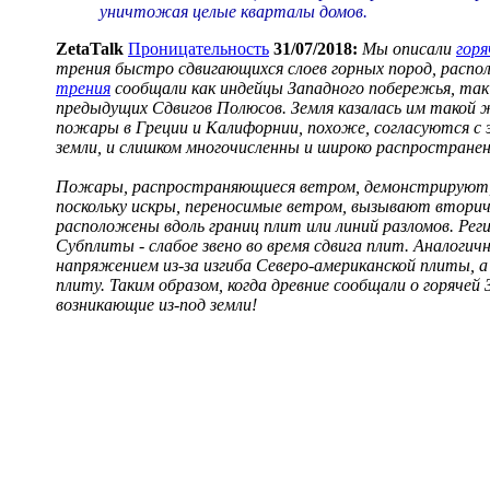
уничтожая целые кварталы домов.
ZetaTalk
Проницательность
31/07/2018:
Мы описали
горя
трения быстро сдвигающихся слоев горных пород, распо
трения
сообщали как индейцы Западного побережья, так
предыдущих Сдвигов Полюсов. Земля казалась им такой ж
пожары в Греции и Калифорнии, похоже, согласуются с 
земли, и слишком многочисленны и широко распростране
Пожары, распространяющиеся ветром, демонстрируют, 
поскольку искры, переносимые ветром, вызывают втори
расположены вдоль границ плит или линий разломов. Рег
Субплиты - слабое звено во время сдвига плит. Аналогич
напряжением из-за изгиба Северо-американской плиты, 
плиту. Таким образом, когда древние сообщали о горячей
возникающие из-под земли!