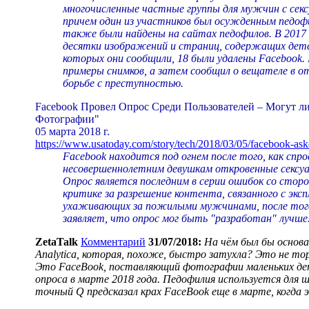
многочисленные частные группы для мужчин с секс
причем один из участников был осужденным педофи
также были найдены на сайтах педофилов. В 2017 г
десятки изображений и страниц, содержащих детс
которых они сообщили, 18 были удалены Facebook. 
примеры снимков, а затем сообщил о вещателе в о
борьбе с преступностью.
Facebook Провел Опрос Среди Пользователей – Могут л
Фотографии"
05 марта 2018 г.
https://www.usatoday.com/story/tech/2018/03/05/facebook-ask
Facebook находится под огнем после того, как спр
несовершеннолетним девушкам откровенные сексуа
Опрос является последним в серии ошибок со стор
критике за разрешение контента, связанного с экс
ухаживающих за пожилыми мужчинами, после того,
заявляет, что опрос мог быть "разработан" лучше
ZetaTalk
Комментарий
31/07/2018:
На чём был бы основа
Analytica, которая, похоже, быстро затухла? Это не то
Это FaceBook, поставляющий фотографии маленьких дете
опроса в марте 2018 года. Педофилия используется для
точный Q предсказал крах FaceBook еще в марте, когда 