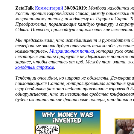
ZetaTalk
Комментарий
30/09/2019:
Молдова находится на
России против Европейского Союза, между банковским 
миграционному потоку, исходящему из Турции и Сирии. Т
Преображения, поражающие каждую культуру и страну 
Сдвига Полюсов, произойдут социологические изменения.
Мы предсказывали, что истеблишмент и руководители
телефонные звонки будут отвечать только обезумевшие 
комментариев».
Миграционная паника
, которая уже охва
некоторые границы прорвутся неудержимым потоком отч
заранее, чтобы спастись от орд. Между тем, элита, 
холодным страхом
.
Тенденции очевидны, но широко не объявлены. Демократ
поклоняющихся Сатане, контролировавшая западные куль
игру двойников (как это недавно произошло с королевой
обнаруживают, что их незаконные средства конфискова
будет означать такие финансовые потери, что банки и 