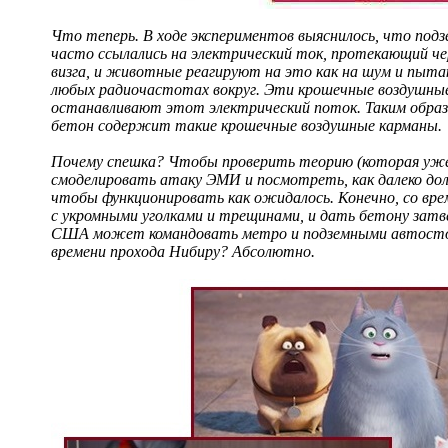
Что теперь. В ходе экспериментов выяснилось, что по
часто ссылались на электрический ток, протекающий че
визга, и животные реагируют на это как на шум и пыт
любых радиочастотах вокруг. Эти крошечные воздушные
останавливают этот электрический поток. Таким обра
бетон содержит такие крошечные воздушные карманы.
Почему спешка? Чтобы проверить теорию (которая уже 
смоделировать атаку ЭМИ и посмотреть, как далеко до
чтобы функционировать как ожидалось. Конечно, со в
с укромными уголками и трещинами, и дать бетону зат
США может командовать метро и подземными автостоян
времени прохода Нибиру? Абсолютно.