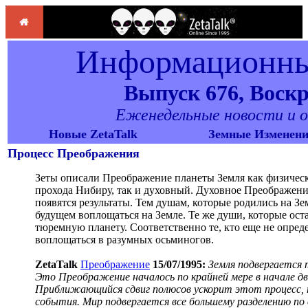
Информационный
Выпуск 676, Воскре
Еженедельные новости и об
Новые ZetaTalk
Земные Изменен
Процесс Преображения
Зеты описали Преображение планеты Земля как физическ
прохода Нибиру, так и духовный. Духовное Преображение
появятся результаты. Тем душам, которые родились на З
будущем воплощаться на Земле. Те же души, которые ост
тюремную планету. Соответственно те, кто еще не опреде
воплощаться в разумных осьминогов.
ZetaTalk
Преображение
15/07/1995:
Земля подвергается 
Это Преображение началось по крайней мере в начале дв
Приближающийся сдвиг полюсов ускорит этот процесс, та
события. Мир подвергается все большему разделению по