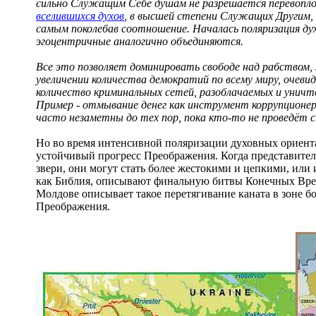
сильно Служащим Себе душам не разрешается перевопл
вселившихся духов
, в высшей степени Служащих Другим,
самым поколебав соотношение. Началась поляризация дух
эгоцентричные аналогично объединяются.
Все это позволяет доминировать свободе над рабством
увеличении количества демократий по всему миру, очев
количество криминальных сетей, разоблачаемых и уни
Пример - отмывание денег как инструмент коррупционер
часто незаметны до тех пор, пока кто-то не проведёт с
Но во время интенсивной поляризации духовных ориент
устойчивый прогресс Преображения. Когда представители
звери, они могут стать более жестокими и цепкими, или
как Библия, описывают финальную битвы Конечных Врем
Молдове описывает такое перетягивание каната в зоне бо
Преображения.