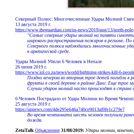
Северный Полюс: Многочисленные Удары Молний Сменя
13 августа 2019 г.
https://www.theguardian.com/us-news/2019/aug/13/north-pole-
"Самые северные удары молний на памяти синопти
широкого распространения пожаров в регионе. По
Северного полюса наблюдались многочисленные уда
в арктической среде.
Удары Молний Убили 6 Человек в Непале
26 июня 2019 г.
https://www.iol.co.za/news/world/lightning-strikes-kill-6-peopl
Поздно вечером во вторник трое детей погибли в р
фрукты в своей деревне в районе Данг. Еще трое м
Случаи ударов молний часто происходят в стране в
6 Человек Пострадало от Удара Молнии во Время Чемпи
25 августа 2019 г.
https://apnews.com/4de295e646a740ce9013af0fe1c279e7
Во время чемпионата шесть человек получили ранен
дождя.
ZetaTalk
Объяснение
31/08/2019:
Удары молнии, конечно,