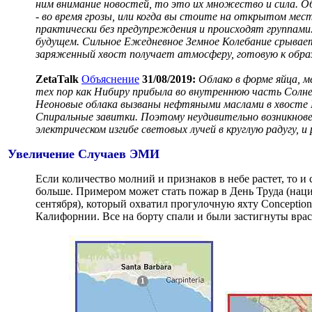
ним внимание новостей, то это их множество и сила. 
- во время грозы, или когда вы стоите на открытом мест
практически без предупреждения и происходят группами.
будущем. Сильное Ежедневное Земное Колебание срывает
заряженный хвост получает атмосферу, готовую к образ
ZetaTalk
Объяснение
31/08/2019:
Облако в форме яйца, м
тех пор как Нибиру прибыла во внутреннюю часть Солне
Неоновые облака вызваны нефтяными маслами в хвосте Н
Спиральные завитки. Поэтому неудивительно возникнове
электрическом изгибе световых лучей в круглую радугу, и
Увеличение Случаев ЭМИ
Если количество молний и признаков в небе растет, то и
больше. Примером может стать пожар в День Труда (на
сентября), который охватил прогулочную яхту Conception
Калифорнии. Все на борту спали и были застигнуты врасп