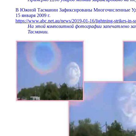
В Южной Тасмании Зафиксированы Многочисленные У
15 января 2009 г.
https://www.abc.net.au/news/2019-01-16/lightning-strikes-in-s
На этой композитной фотографии запечатлено зах
Тасмании.