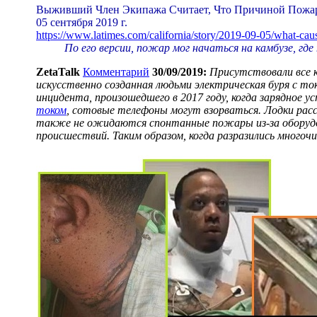
Выживший Член Экипажа Считает, Что Причиной Пожара
05 сентября 2019 г.
https://www.latimes.com/california/story/2019-09-05/what-caus
По его версии, пожар мог начаться на камбузе, гд
ZetaTalk
Комментарий
30/09/2019:
Присутствовали все к
искусственно созданная людьми электрическая буря с то
инцидента, произошедшего в 2017 году, когда зарядное 
током
, сотовые телефоны могут взорваться. Лодки рас
также не ожидаются спонтанные пожары из-за оборудова
происшествий. Таким образом, когда разразились многоч