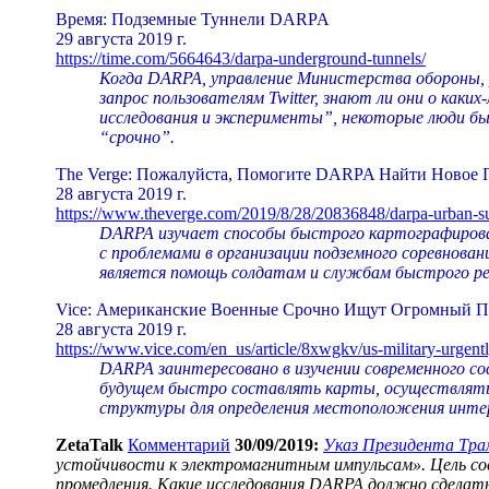
Время: Подземные Туннели DARPA
29 августа 2019 г.
https://time.com/5664643/darpa-underground-tunnels/
Когда DARPA, управление Министерства обороны, 
запрос пользователям Twitter, знают ли они о каки
исследования и эксперименты”, некоторые люди был
“срочно”.
The Verge: Пожалуйста, Помогите DARPA Найти Новое 
28 августа 2019 г.
https://www.theverge.com/2019/8/28/20836848/darpa-urban-s
DARPA изучает способы быстрого картографирован
с проблемами в организации подземного соревновани
является помощь солдатам и службам быстрого ре
Vice: Американские Военные Срочно Ищут Огромный П
28 августа 2019 г.
https://www.vice.com/en_us/article/8xwgkv/us-military-urgent
DARPA заинтересовано в изучении современного со
будущем быстро составлять карты, осуществлять
структуры для определения местоположения инте
ZetaTalk
Комментарий
30/09/2019:
Указ Президента Трам
устойчивости к электромагнитным импульсам». Цель со
промедления. Какие исследования DARPA должно сделать