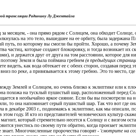
мой трансляции Радиошоу Лу Джентайла
 за месяцем, - она прямо рядом с Солнцем, она обходит Солнце,
толкнулась на это тело, вышедшее на ее орбиту, была задержана П
й путь, по которому вы смогли бы пройти. Хорошо, а почему Зе
тва частиц, которые создают блокировку, и тогда возникает их 
ми), и держатся друг от друга на том расстоянии, которое для 
, поэтому Земля и была поймана гребнем
(в предыдущих страница
те видеть, как вода обтекает ее с обеих сторон, создавая перед 
 вниз по реке, а привязывается к этому гребню. Это то место, гд
между Землей и Солнцем, но очень близко к эклиптике или к пло
то она похожа на тусклый пушистый шар, расположенный перед С
ащается в необычайно яркое сияние. Если бы вы посмотрели на н
емли, то она напоминает серый пушистый шар. Так что вот где о
 в декабре 2003 г., поднимаясь к эклиптике, как мы описали, п
 этом году. И кто из представителей человеческих культур скаже
 магнит, который стремительно несется к Солнцу и с визгом ост
вится унестись по своему пути обратно, когда пронзает эклипт
не знает. Многочисленные пророчества говорят -
'смотрите на соз