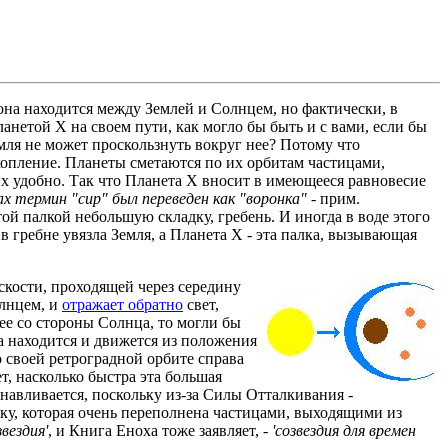
 она находится между Землей и Солнцем, но фактически, в
ланетой X на своем пути, как могло бы быть и с вами, если бы
мля не может проскользнуть вокруг нее? Потому что
скопление. Планеты сметаются по их орбитам частицами,
них удобно. Так что Планета X вносит в имеющееся равновесие
х термин "cup" был переведен как "воронка"
- прим.
этой палкой небольшую складку, гребень. И иногда в воде этого
е в гребне увязла Земля, а Планета X - эта палка, вызывающая
скости, проходящей через середину
олнцем, и
отражает обратно
свет,
ее со стороны Солнца, то могли бы
на находится и движется из положения
о своей ретроградной орбите справа
т, насколько быстра эта большая
анавливается, поскольку из-за Силы Отталкивания -
ику, которая очень переполнена частицами, выходящими из
вездия'
, и Книга Еноха тоже заявляет, -
'созвездия для времен