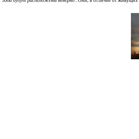
года будут расположены неверно'
. Они, в отличие от живущих 