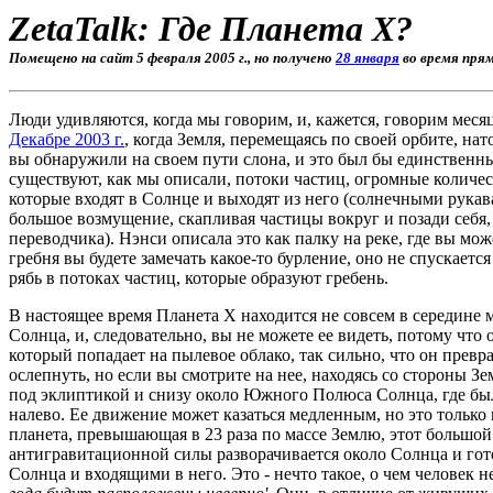
ZetaTalk: Где Планета X?
Помещено на сайт 5 февраля 2005 г., но получено
28 января
во время пря
Люди удивляются, когда мы говорим, и, кажется, говорим месяц
Декабре 2003 г.
, когда Земля, перемещаясь по своей орбите, на
вы обнаружили на своем пути слона, и это был бы единственны
существуют, как мы описали, потоки частиц, огромные количес
которые входят в Солнце и выходят из него (солнечными рукава
большое возмущение, скапливая частицы вокруг и позади себя
переводчика). Нэнси описала это как палку на реке, где вы може
гребня вы будете замечать какое-то бурление, оно не спускается
рябь в потоках частиц, которые образуют гребень.
В настоящее время Планета X находится не совсем в середине 
Солнца, и, следовательно, вы не можете ее видеть, потому ч
который попадает на пылевое облако, так сильно, что он превр
ослепнуть, но если вы смотрите на нее, находясь со стороны З
под эклиптикой и снизу около Южного Полюса Солнца, где была
налево. Ее движение может казаться медленным, но это только в
планета, превышающая в 23 раза по массе Землю, этот большой
антигравитационной силы разворачивается около Солнца и гото
Солнца и входящими в него. Это - нечто такое, о чем человек 