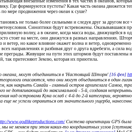
тывающая внезапные изменения в тех частях в океанов, которые 
. Где формируются пустоты? Какая часть океана движется тепер
по мере продвижения через океан к суше?
становясь не только более сильными и следуя друг за другом все 
етеоусловия. Синоптики будут встревожены. Оказывавшаяся пр
иливную волну, а в океане, когда масса воды, движущейся в одн
сто стоят на месте, они движутся в разных направлениях. Штор
то и ветер, но какое влияние окажет волна и ветер, одновремен
 всех направлениях и разбивая друг о друга вдребезги, а сила в
е преграды. Живущие на пути этих штормов будут поставлены на
й, так притесняют Землю, которая их приютила.
го океана, могут объединиться в 'Настоящий Шторм'
[16 фев]
ht
етеорологи опасаются, что они могут объединиться в один гиг
, как накрыть Савайи - главный остров архипелага Самоа, троп
го не дотягивающий до максимальной - 5-й, создавая непрерывны
ния над островами Кука ослаб с 4-й до 2-й категории, вероятно
ка еще не успели оправиться от значительного ущерба, нанесенн
ttp://www.godlikeproductions.com/
Система ориентации GPS была п
ы не меняем при этом каких-то координатных углов [спутников