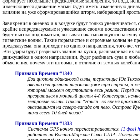
формирует небольшие предсказуемые завихрения, то вода, испы
изменяющееся движение магмы будут иметь измененную динамику
влияние на уже сформировавшийся шторм, набирающий ярость 
Завихрения в океанах и в воздухе будут только увеличиваться, 
крайне непредсказуемые и ужасающие своими последствиями м
будет высоко подниматься, вызывая накатывающуюся на сушу пр
гигантские волны. Такие порывистые и огромные волны не про
предсказуема, она приходит из одного направления, того же, ч
Эти удары будут разрывать здания на куски, расшвыривая их во
движущейся в одном направлении, будет разбивать суда и любы
объяснения, почему эти штормы, в отличие от земных колебани
Признаки Времени #1340
Два циклона одинаковой силы, терзающие Юг Тихо
океана два циклона терзают уже три страны, и м
который может опустошить весь регион. Перед тем
превратился в мощный циклон 4-й Категории, немно
метровые волны. Циклон "Нэнси" во время прохожде
оказавшимся на северо-западе от него. Острова Ку
ними всего 10 дней назад.'
Признаки Времени #1333
Системы GPS ночью перенастраиваются.
[1 фев]
h
работаю на Военно-Морские Силы США. Поверьте, м