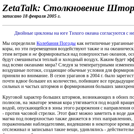
ZetaTalk: Столкновение Што
записано 18 февраля 2005 г.
Двойные циклоны на юге Тихого океана согласуются с н
Мы определили
Колебания Погоды
как нетипичные ураганные
коры, но эти перемещения воздействуют также и на океанически
этим ветрам и
не
формироваться над поверхностью океанов, осо
будут смешиваться теплый и холодный воздух. Каким будет эф
над всеми океанами мира? Следуя за температурными измене
воздушные потоки, создающие обычные условия для формирова
приняли во внимание. В сезон ураганов в 2004 г. было зареги
почти вдвое большее их количество, побившее все предыдущие
сильных и частых штормов и формирования больших завихрени
Круговой характер больших штормов, возникающих в обоих пол
полюсов, на экваторе земная кора утягивается под водой враще
водой, опускающейся в зоны этого разрежения с направления 
- против часовой стрелки. Этот факт можно заметить в воде да
магма под поверхностью также движется в этих направлениях, 
пораженными наблюдателями, видевшими в некоторое время дн
отслеживал и записывал такие вещи, удивлялись - действительно