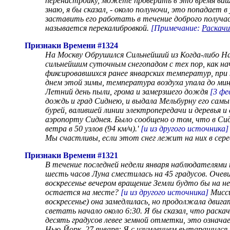
перенастройку, можете проверить в это время ваш
знаю, я бы сказал, - около полуночи, это попадает
заставить его работать в течение доброго получа
называется перекалибровкой.
[Примечание:
Раскачи
Признаки Времени #1324
На Москву Обрушился Сильнейший из Когда-либо 
сильнейшим суточным снегопадом с тех пор, как на
фиксировавшихся ранее январских температур, при
днем этой зимы, температура воздуха упала до минус
Летний день пыли, грома и замерзшего дождя
[3 фе
дождь и град Сиднею, и выдала Мельбурну его самы
бурей, валившей линии электропередачи и деревья и
аэропорту Сиднея. Было сообщено о том, что в Сидн
ветра в 50 узлов (94 км/ч).'
[и из другого источника]
Мы счастливы, если этот снег лежит на них в серед
Признаки Времени #1321
В течение последней недели января наблюдателями
шесть часов Луна сместилась на 45 градусов. Очеви
воскресенье вечером вращение Земли будто бы на 
остается на месте?
[и из другого источника]
Мисси
воскресенье) она замедлилась, но продолжала двига
светать начало около 6:30. Я бы сказал, что раска
десять градусов левее земной отметки, это означ
Нью-Йорк, 27 января: Я с изумлением вытаращился на