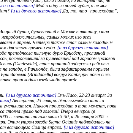
 вчера ночью чудил, было поздно, но который час, не
ругого источника]
Мой в одну из ночей чудил, я не мог
одит?
[и из другого источника]
Да, то, что "происходит",
Мощный буран, бушевавший в Москве в пятницу, стал
е непродолжительных, самых мягких изо всех
 бывает в апреле. Четверг также стал самым холодным
нем для этого времени года.
[и из другого источника]
ода преподнесла пыльную бурю Брисбену, проливной
дь, последовавший за бушевавшей над городом грозовой
виль (Gladesville), стал причиной задержки рейсов в
а на западе, в Ричмонде, были зафиксированы порывы
 Бриндабелла (Brindabella) вокруг Канберры идет снег.
такое происходило когда-либо прежде.
ли.
[и из другого источника]
Эль-Пасо, 22-23 января: За
чника]
Австралия, 23 января: Это выглядело так - в
ла уменьшаться. Наклон происходит в тот момент, пока
са стояла прямо над головой. Вчера вечером (в
005 г. светать начало около 5:30, а 26 января 2005 г.
ря: Этим утром звезда Sigma Octantis наблюдалась на
ь от встающего Солнца вправо.
[и из другого источника]
 как Луна быстро сдвинулась влево, а потом вернулась