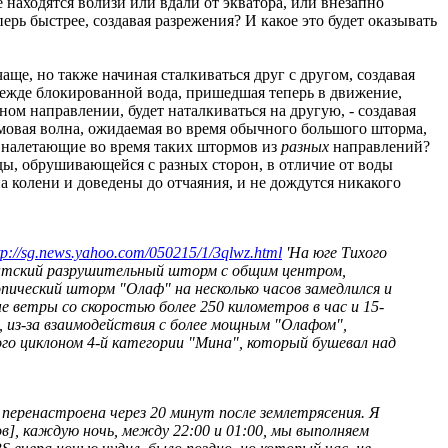
находятся вблизи или вдали от экватора, или внезапно
ь быстрее, создавая разрежения? И какое это будет оказывать
чаще, но также начиная сталкиваться друг с другом, создавая
ежде блокированной вода, пришедшая теперь в движение,
ом направлении, будет наталкиваться на другую, - создавая
мовая волна, ожидаемая во время обычного большого шторма,
но налетающие во время таких штормов из
разных
направлений?
оды, обрушивающейся с разных сторон, в отличие от воды
 колени и доведены до отчаяния, и не дождутся никакого
tp://sg.news.yahoo.com/050215/1/3qlwz.html
'На юге Тихого
антский разрушительный шторм с общим центром,
ический шторм "Олаф" на несколько часов замедлился и
е ветры со скоростью более 250 километров в час и 15-
, из-за взаимодействия с более мощным "Олафом",
ого циклоном 4-й категории "Мина", который бушевал над
еренастроена через 20 минут после землетрясения. Я
], каждую ночь, между 22:00 и 01:00, мы выполняем