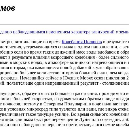
рмов
едавно наблюдавшимся изменением характера завихрений у земн
 ветры, возникающие во время
Колебания Полюсов
в результате
е течения, устремляющихся сначала в одном направлении, а зате
бенно если во время таких движений масс воды вдобавок к обра
фект в результате влияния возросшего колебания - более силь
ниями в морских водах, в атмосфере возникают нагревающиеся 
ния шторма, оказывающиеся новой добавкой к уже образовавшему
стрировано большее количество штормов большей силы, чем когд
 рекорды. Начавшийся сейчас в Южных Морях сезон циклонов 20
й, появится еще один непредвиденный результат - столкновени
ушариях, образуется из-за большего расстояния, проходимого в
нием с большей скоростью, создавая таким образом в воде позади
от полюсов, поэтому в Северном Полушарии в воде начинает пр
же в условиях микросред типа туалетов или ванн, где вихрь сте
увеличивает такое тянущее усилие. Во время сильного колебания
я либо слишком быстрое перемещение Луны или созвездий, либо
 ли они наблюдают теперь не теоретическое, а осязаемое колебан