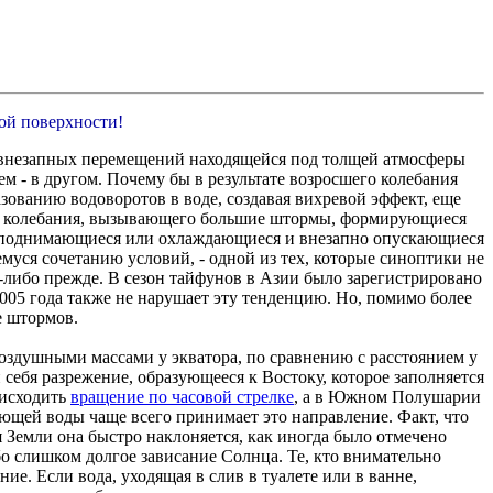
ой поверхности!
 внезапных перемещений находящейся под толщей атмосферы
м - в другом. Почему бы в результате возросшего колебания
зованию водоворотов в воде, создавая вихревой эффект, еще
ного колебания, вызывающего большие штормы, формирующиеся
и поднимающиеся или охлаждающиеся и внезапно опускающиеся
ся сочетанию условий, - одной из тех, которые синоптики не
а-либо прежде. В сезон тайфунов в Азии было зарегистрировано
05 года также не нарушает эту тенденцию. Но, помимо более
е штормов.
оздушными массами у экватора, по сравнению с расстоянием у
 себя разрежение, образующееся к Востоку, которое заполняется
оисходить
вращение по часовой стрелке
, а в Южном Полушарии
кающей воды чаще всего принимает это направление. Факт, что
 Земли она быстро наклоняется, как иногда было отмечено
 слишком долгое зависание Солнца. Те, кто внимательно
ие. Если вода, уходящая в слив в туалете или в ванне,