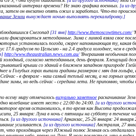
и GPS, - они будут ошибаться.
[и из другого источника]
Мой GPS
 в указанный интервал времени? Не знаю графика военных.
[и из д
са, затем он внезапно опять ожил и заработал. Что-то происх
вание Земли
вынуждает ночью выполнять перекалибровку.]
Наблюдавшихся Снегопад
[31 янв]
http://www.themoscowtimes.com/
'
чали фиксироваться метеоданные. Зима с лихвой взяла свое посл
 которых установилась погода, скорее напоминающая ту, какая
 17.6 градусов по Цельсию - на 2.4 градуса холоднее, чем в сред
в]
http://www.theaustralian.news.com.au/
'Вчерашняя необычная пог
й холодный, согласно метеоданным, день февраля. Хлещущий дож
 срывавшей крыши со зданий в ближнем западном пригороде Глейдс
ее и Голубых горах выпали градины размером с мяч для гольфа, 
Сейчас - в феврале - наш самый теплый месяц, а на горных цепях
ине зимы, но ведь сейчас - середина лета. Не припомню, чтобы 
 по всему миру отмечалось
визуально заметное
раскачивание Зем
дно колебание имеет место с 22:00 до 24:00.
[и из другого исто
некоторое время остановилось, в то время как Высота продолжа
сипи, 25 января: Луна в ночь с пятницы на субботу в течение ча
ться.
[и из другого источника]
Арканзас, 25-26 января: 24 января 2
чивание усиливается.
[и из другого источника]
Австралия, 27 янва
ает, что проходящая через Южный полюс Земная ось отдалилас
 вечернее небо, прямо на Луну. Я могу поклясться, что я видел,