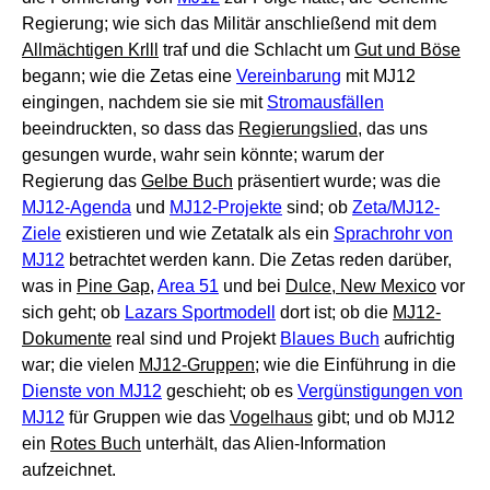
Regierung; wie sich das Militär anschließend mit dem
Allmächtigen Krlll
traf und die Schlacht um
Gut und Böse
begann; wie die Zetas eine
Vereinbarung
mit MJ12
eingingen, nachdem sie sie mit
Stromausfällen
beeindruckten, so dass das
Regierungslied
, das uns
gesungen wurde, wahr sein könnte; warum der
Regierung das
Gelbe Buch
präsentiert wurde; was die
MJ12-Agenda
und
MJ12-Projekte
sind; ob
Zeta/MJ12-
Ziele
existieren und wie Zetatalk als ein
Sprachrohr von
MJ12
betrachtet werden kann. Die Zetas reden darüber,
was in
Pine Gap
,
Area 51
und bei
Dulce, New Mexico
vor
sich geht; ob
Lazars Sportmodell
dort ist; ob die
MJ12-
Dokumente
real sind und Projekt
Blaues Buch
aufrichtig
war; die vielen
MJ12-Gruppen
; wie die Einführung in die
Dienste von MJ12
geschieht; ob es
Vergünstigungen von
MJ12
für Gruppen wie das
Vogelhaus
gibt; und ob MJ12
ein
Rotes Buch
unterhält, das Alien-Information
aufzeichnet.