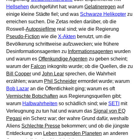
Hellsehen
durchgeführt hat; warum
Gelatineregen
auf
einige kleine Städte fiel; und was
Schwarze Helikopter
zu
erreichen suchen. Die Zetas reden darüber, ob die
Roswell-
Autopsiefilme
real sind; wie die Regierung
Pseudo-Fiction
wie die
X-Akten
benutzt, um die
Bevölkerung schrittweise aufzuwecken; wie frühere
Desinformationsagenten zu
Informationsagenten
wurden
und warum es
Offenkundige Agenten
zu geben scheint;
warum der
Falcon
inkognito wurde; ob die Quellen, die zu
Bill Cooper
und
John Lear
sprechen, die Wahrheit
erzählen; warum
Phil Schneider
ermordet wurde; warum
Bob Lazar
an die Öffentlichkeit ging; warum es oft
Vermischte Botschaften
aus Regierungsquellen gibt;
warum
Halbwahrheiten
so schädlich sind; wie
SETI
mit
Verleugnung zu tun hat und warum das
Signal von EQ
Pegasi
ein Scherz war; der wahre Grund dafür, weshalb
Aliens
Schlechte Presse
bekommen; und ob die jüngste
Entdeckung von
Leben tragenden Planeten
an anderen