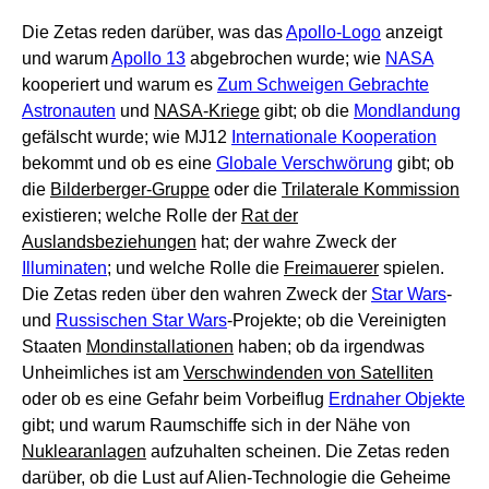
Die Zetas reden darüber, was das
Apollo-Logo
anzeigt
und warum
Apollo 13
abgebrochen wurde; wie
NASA
kooperiert und warum es
Zum Schweigen Gebrachte
Astronauten
und
NASA-Kriege
gibt; ob die
Mondlandung
gefälscht wurde; wie MJ12
Internationale Kooperation
bekommt und ob es eine
Globale Verschwörung
gibt; ob
die
Bilderberger-Gruppe
oder die
Trilaterale Kommission
existieren; welche Rolle der
Rat der
Auslandsbeziehungen
hat; der wahre Zweck der
Illuminaten
; und welche Rolle die
Freimauerer
spielen.
Die Zetas reden über den wahren Zweck der
Star Wars
-
und
Russischen Star Wars
-Projekte; ob die Vereinigten
Staaten
Mondinstallationen
haben; ob da irgendwas
Unheimliches ist am
Verschwindenden von Satelliten
oder ob es eine Gefahr beim Vorbeiflug
Erdnaher Objekte
gibt; und warum Raumschiffe sich in der Nähe von
Nuklearanlagen
aufzuhalten scheinen. Die Zetas reden
darüber, ob die Lust auf Alien-Technologie die Geheime