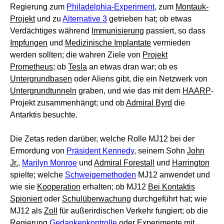
Regierung zum
Philadelphia-Experiment
, zum
Montauk-
Projekt
und zu
Alternative 3
getrieben hat; ob etwas
Verdächtiges während
Immunisierung
passiert, so dass
Impfungen
und
Medizinische Implantate
vermieden
werden sollten; die wahren Ziele von
Projekt
Prometheus
; ob
Tesla
an etwas dran war; ob es
Untergrundbasen
oder Aliens gibt, die ein Netzwerk von
Untergrundtunneln
graben, und wie das mit dem
HAARP
-
Projekt zusammenhängt; und ob
Admiral Byrd
die
Antarktis besuchte.
Die Zetas reden darüber, welche Rolle MJ12 bei der
Ermordung von
Präsident Kennedy
, seinem Sohn
John
Jr.
,
Marilyn Monroe
und
Admiral Forestall
und
Harrington
spielte; welche
Schweigemethoden
MJ12 anwendet und
wie sie
Kooperation
erhalten; ob MJ12
Bei Kontaktis
Spioniert
oder
Schulüberwachung
durchgeführt hat; wie
MJ12 als
Zoll
für außerirdischen Verkehr fungiert; ob die
Regierung
Gedankenkontrolle
oder Experimente mit