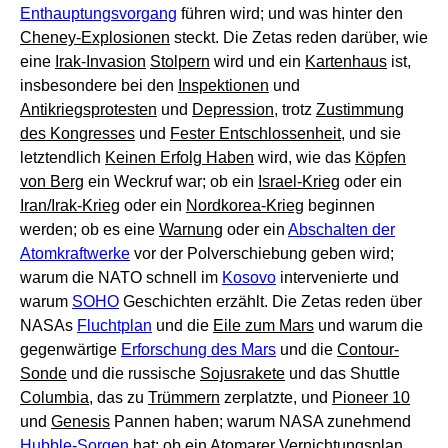
Enthauptungsvorgang
führen wird; und was hinter den
Cheney-Explosionen
steckt. Die Zetas reden darüber, wie
eine
Irak-Invasion
Stolpern
wird und ein
Kartenhaus
ist,
insbesondere bei den
Inspektionen
und
Antikriegsprotesten
und
Depression
, trotz
Zustimmung
des Kongresses
und
Fester Entschlossenheit
, und sie
letztendlich
Keinen Erfolg Haben
wird, wie das
Köpfen
von Berg
ein Weckruf war; ob ein
Israel-Krieg
oder ein
Iran/Irak-Krieg
oder ein
Nordkorea-Krieg
beginnen
werden; ob es eine
Warnung
oder ein
Abschalten der
Atomkraftwerke
vor der Polverschiebung geben wird;
warum die NATO schnell im
Kosovo
intervenierte und
warum
SOHO
Geschichten erzählt. Die Zetas reden über
NASAs
Fluchtplan
und die
Eile zum Mars
und warum die
gegenwärtige
Erforschung des Mars
und die
Contour-
Sonde
und die russische
Sojusrakete
und das Shuttle
Columbia
, das zu
Trümmern
zerplatzte, und
Pioneer 10
und
Genesis
Pannen haben; warum NASA zunehmend
Hubble-Sorgen
hat; ob ein
Atomarer Vernichtungsplan