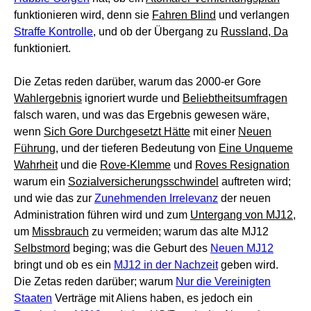
funktionieren wird, denn sie
Fahren Blind
und verlangen
Straffe Kontrolle
, und ob der Übergang zu
Russland, Da
funktioniert.
Die Zetas reden darüber, warum das 2000-er Gore
Wahlergebnis
ignoriert wurde und
Beliebtheitsumfragen
falsch waren, und was das Ergebnis gewesen wäre,
wenn
Sich Gore Durchgesetzt Hätte
mit einer
Neuen
Führung
, und der tieferen Bedeutung von
Eine Unqueme
Wahrheit
und die
Rove-Klemme
und
Roves Resignation
warum ein
Sozialversicherungsschwindel
auftreten wird;
und wie das zur
Zunehmenden Irrelevanz
der neuen
Administration führen wird und zum
Untergang von MJ12
,
um
Missbrauch
zu vermeiden; warum das alte MJ12
Selbstmord
beging; was die Geburt des
Neuen MJ12
bringt und ob es ein
MJ12 in der Nachzeit
geben wird.
Die Zetas reden darüber; warum
Nur die Vereinigten
Staaten
Verträge mit Aliens haben, es jedoch ein