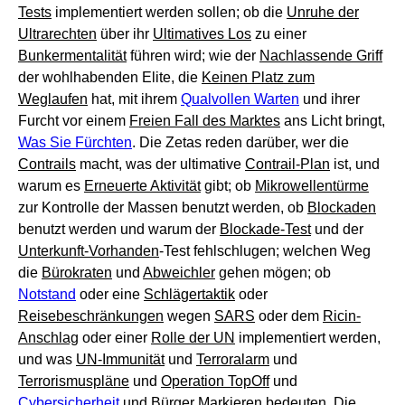
Tests
implementiert werden sollen; ob die
Unruhe der
Ultrarechten
über ihr
Ultimatives Los
zu einer
Bunkermentalität
führen wird; wie der
Nachlassende Griff
der wohlhabenden Elite, die
Keinen Platz zum
Weglaufen
hat, mit ihrem
Qualvollen Warten
und ihrer
Furcht vor einem
Freien Fall des Marktes
ans Licht bringt,
Was Sie Fürchten
. Die Zetas reden darüber, wer die
Contrails
macht, was der ultimative
Contrail-Plan
ist, und
warum es
Erneuerte Aktivität
gibt; ob
Mikrowellentürme
zur Kontrolle der Massen benutzt werden, ob
Blockaden
benutzt werden und warum der
Blockade-Test
und der
Unterkunft-Vorhanden
-Test fehlschlugen; welchen Weg
die
Bürokraten
und
Abweichler
gehen mögen; ob
Notstand
oder eine
Schlägertaktik
oder
Reisebeschränkungen
wegen
SARS
oder dem
Ricin-
Anschlag
oder einer
Rolle der UN
implementiert werden,
und was
UN-Immunität
und
Terroralarm
und
Terrorismuspläne
und
Operation TopOff
und
Cybersicherheit
und
Bürger Markieren
bedeuten. Die