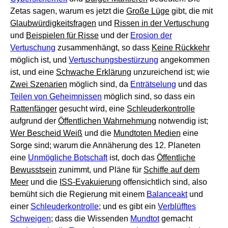
Zetas sagen, warum es jetzt die
Große Lüge
gibt, die mit
Glaubwürdigkeitsfragen
und
Rissen in der Vertuschung
und
Beispielen für Risse
und der
Erosion der
Vertuschung
zusammenhängt, so dass
Keine Rückkehr
möglich ist, und
Vertuschungsbestürzung
angekommen
ist, und eine
Schwache Erklärung
unzureichend ist; wie
Zwei Szenarien
möglich sind, da
Enträtselung
und das
Teilen von Geheimnissen
möglich sind, so dass ein
Rattenfänger
gesucht wird, eine
Schleuderkontrolle
aufgrund der
Öffentlichen Wahrnehmung
notwendig ist;
Wer Bescheid Weiß
und die
Mundtoten Medien
eine
Sorge sind; warum die Annäherung des 12. Planeten
eine
Unmögliche Botschaft
ist, doch das
Öffentliche
Bewusstsein
zunimmt, und Pläne für
Schiffe auf dem
Meer
und die
ISS-Evakuierung
offensichtlich sind, also
bemüht sich die Regierung mit einem
Balanceakt
und
einer
Schleuderkontrolle
; und es gibt ein
Verblüfftes
Schweigen
; dass die Wissenden
Mundtot
gemacht