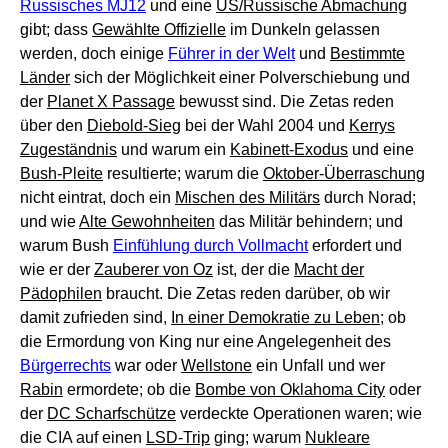
Russisches MJ12
und eine
US/Russische Abmachung
gibt; dass
Gewählte Offizielle
im Dunkeln gelassen
werden, doch einige
Führer in der Welt
und
Bestimmte
Länder
sich der Möglichkeit einer Polverschiebung und
der
Planet X Passage
bewusst sind. Die Zetas reden
über den
Diebold-Sieg
bei der Wahl 2004 und
Kerrys
Zugeständnis
und warum ein
Kabinett-Exodus
und eine
Bush-Pleite
resultierte; warum die
Oktober-Überraschung
nicht eintrat, doch ein
Mischen des Militärs
durch Norad;
und wie
Alte Gewohnheiten
das Militär behindern; und
warum Bush
Einfühlung durch Vollmacht
erfordert und
wie er der
Zauberer von Oz
ist, der die
Macht der
Pädophilen
braucht. Die Zetas reden darüber, ob wir
damit zufrieden sind,
In einer Demokratie zu Leben
; ob
die Ermordung von King nur eine Angelegenheit des
Bürgerrechts
war oder
Wellstone
ein Unfall und wer
Rabin
ermordete; ob die
Bombe von Oklahoma City
oder
der
DC Scharfschütze
verdeckte Operationen waren; wie
die CIA auf einen
LSD-Trip
ging; warum
Nukleare