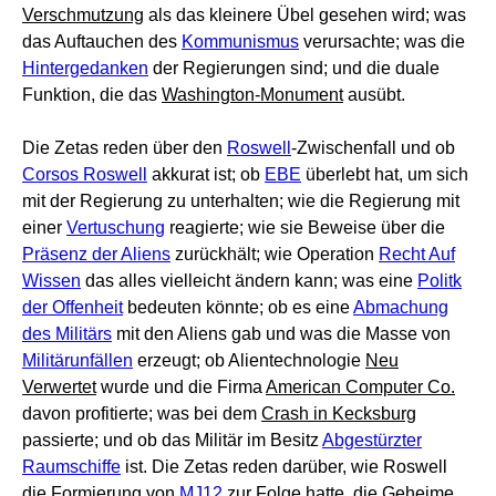
Verschmutzung
als das kleinere Übel gesehen wird; was
das Auftauchen des
Kommunismus
verursachte; was die
Hintergedanken
der Regierungen sind; und die duale
Funktion, die das
Washington-Monument
ausübt.
Die Zetas reden über den
Roswell
-Zwischenfall und ob
Corsos Roswell
akkurat ist; ob
EBE
überlebt hat, um sich
mit der Regierung zu unterhalten; wie die Regierung mit
einer
Vertuschung
reagierte; wie sie Beweise über die
Präsenz der Aliens
zurückhält; wie Operation
Recht Auf
Wissen
das alles vielleicht ändern kann; was eine
Politk
der Offenheit
bedeuten könnte; ob es eine
Abmachung
des Militärs
mit den Aliens gab und was die Masse von
Militärunfällen
erzeugt; ob Alientechnologie
Neu
Verwertet
wurde und die Firma
American Computer Co.
davon profitierte; was bei dem
Crash in Kecksburg
passierte; und ob das Militär im Besitz
Abgestürzter
Raumschiffe
ist. Die Zetas reden darüber, wie Roswell
die Formierung von
MJ12
zur Folge hatte, die Geheime