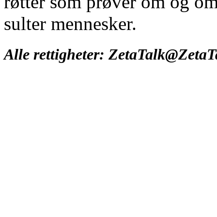
røtter som prøver om og om 
sulter mennesker.
Alle rettigheter: ZetaTalk@Zeta