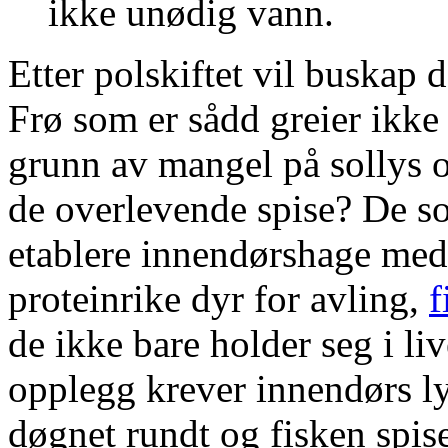
ikke unødig vann.
Etter polskiftet vil buskap 
Frø som er sådd greier ikke å
grunn av mangel på sollys o
de overlevende spise? De so
etablere innendørshage me
proteinrike dyr for avling,
f
de ikke bare holder seg i li
opplegg krever innendørs ly
døgnet rundt og fisken spis