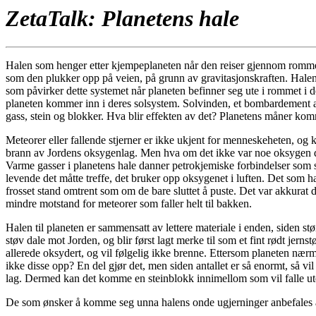
ZetaTalk: Planetens hale
Halen som henger etter kjempeplaneten når den reiser gjennom rommet
som den plukker opp på veien, på grunn av gravitasjonskraften. Halen h
som påvirker dette systemet når planeten befinner seg ute i rommet i d
planeten kommer inn i deres solsystem. Solvinden, et bombardement av 
gass, stein og blokker. Hva blir effekten av det? Planetens måner kom
Meteorer eller fallende stjerner er ikke ukjent for menneskeheten, og
brann av Jordens oksygenlag. Men hva om det ikke var noe oksygen der? 
Varme gasser i planetens hale danner petrokjemiske forbindelser som 
levende det måtte treffe, det bruker opp oksygenet i luften. Det som ha
frosset stand omtrent som om de bare sluttet å puste. Det var akkurat 
mindre motstand for meteorer som faller helt til bakken.
Halen til planeten er sammensatt av lettere materiale i enden, siden stø
støv dale mot Jorden, og blir først lagt merke til som et fint rødt jerns
allerede oksydert, og vil følgelig ikke brenne. Ettersom planeten nærme
ikke disse opp? En del gjør det, men siden antallet er så enormt, så vil
lag. Dermed kan det komme en steinblokk innimellom som vil falle ut
De som ønsker å komme seg unna halens onde ugjerninger anbefales å søke 