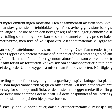
 møter omtrent ingen motstand. Den er sammensatt av stein som ikke ba
ar støv, gass, stein, steinblokker, og måner, avhengig av størrelse og 
en lange elliptiske banen den beveger seg i når den jager gjennom Solsy
stråling som ditt øye ikke kan se som noe annet enn lys, presser halen 
mer nærme, men ikke på kollisjonskurs. Alt annet materiale vil sørge fo
 kan ses på nattehimmelen hvis man er tålmodig. Disse flammende stripe
I løpet av planetens passasje så blir det et såpass stort angrep på atmo
slår ut i flammer når den faller gjennom atmosfæren som et brennende t
r blitt fortalt av forfatteren Velikovsky om at Mastodonter er blitt fun
det de gjorde. Uten oksygen så mister man fort bevisstheten. Når tilgjen
rre ting som befinner seg langt unna gravitasjonspåvirkningen fra planeten
tøv som farger vannet rødt og gir en bitter smak. Vil ikke dette støvet br
r seg for sin loop rundt Sola, er det neste man legger merke til en fin 
 de fleste ikke antenne i det hele tatt. På dette tidspunktet så vil Jorde
en motstand ned på den hjelpeløse Jorden.
ly inntil klipper, i huler, daler, eller under metalltak. Passasjen skjer 