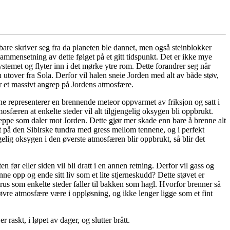
re skriver seg fra da planeten ble dannet, men også steinblokker
sammensetning av dette følget på et gitt tidspunkt. Det er ikke mye
stemet og flyter inn i det mørke ytre rom. Dette forandrer seg når
utover fra Sola. Derfor vil halen sneie Jorden med alt av både støv,
r et massivt angrep på Jordens atmosfære.
ne representerer en brennende meteor oppvarmet av friksjon og satt i
sfæren at enkelte steder vil alt tilgjengelig oksygen bli oppbrukt.
eppe som daler mot Jorden. Dette gjør mer skade enn bare å brenne alt
net på den Sibirske tundra med gress mellom tennene, og i perfekt
gelig oksygen i den øverste atmosfæren blir oppbrukt, så blir det
 før eller siden vil bli dratt i en annen retning. Derfor vil gass og
enne opp og ende sitt liv som et lite stjerneskudd? Dette støvet er
grus som enkelte steder faller til bakken som hagl. Hvorfor brenner så
ns øvre atmosfære være i oppløsning, og ikke lenger ligge som et fint
raskt, i løpet av dager, og slutter brått.