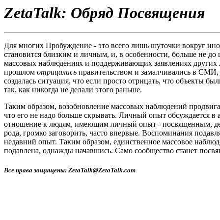
ZetaTalk: Обряд Посвящения
Для многих Пробуждение - это всего лишь шуточки вокруг иноп
становится близким и личным, и, в особенности, больше не до
массовых наблюдениях и поддерживающих заявлениях других лю
прошлом
отрицались
правительством и замалчивались в СМИ, 
создалась ситуация, что если просто отрицать, что объекты бы
так, как никогда не делали этого раньше.
Таким образом, возобновление массовых наблюдений продвига
что его не надо больше скрывать. Личный опыт обсуждается в а
отношение к людям, имеющим личный опыт - посвященным, д
рода, громко заговорить, часто впервые.
Воспоминания подавляли
недавний опыт.
Таким образом, единственное массовое наблюд
подавлена, однажды начавшись. Само сообщество станет посв
Все права защищены: ZetaTalk@ZetaTalk.com