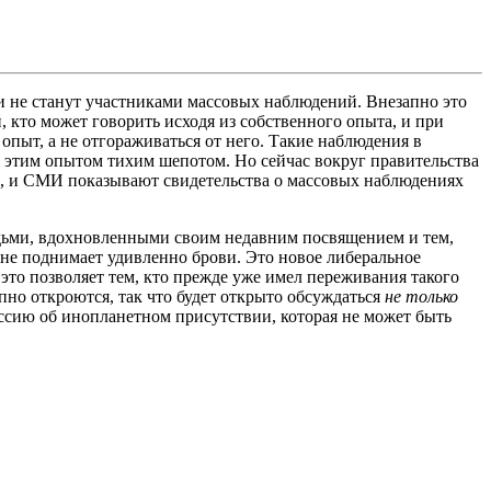
ни не станут участниками массовых наблюдений. Внезапно это
, кто может говорить исходя из собственного опыта, и при
пыт, а не отгораживаться от него. Такие наблюдения в
я этим опытом тихим шепотом. Но сейчас вокруг правительства
онь, и СМИ показывают свидетельства о массовых наблюдениях
юдьми, вдохновленными своим недавним посвящением и тем,
е не поднимает удивленно брови. Это новое либеральное
 это позволяет тем, кто прежде уже имел переживания такого
апно откроются, так что будет открыто обсуждаться
не только
ссию об инопланетном присутствии, которая не может быть