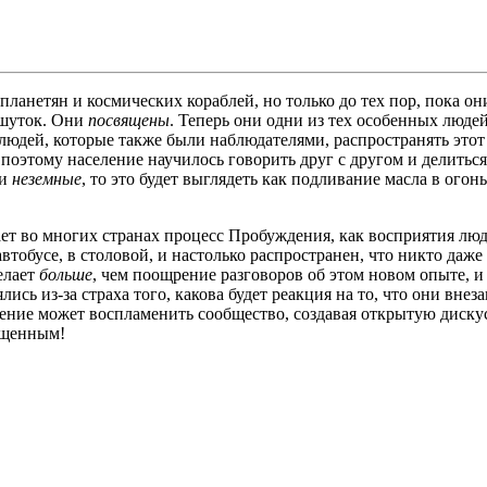
ланетян и космических кораблей, но только до тех пор, пока о
 шуток. Они
посвящены
. Теперь они одни из тех особенных людей
дей, которые также были наблюдателями, распространять этот о
поэтому население научилось говорить друг с другом и делитьс
ли
неземные
, то это будет выглядеть как подливание масла в ог
ет во многих странах процесс Пробуждения, как восприятия л
втобусе, в столовой, и настолько распространен, что никто даж
елает
больше
, чем поощрение разговоров об этом новом опыте, и
сь из-за страха того, какова будет реакция на то, что они внез
ение может воспламенить сообщество, создавая открытую диску
ященным!