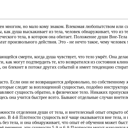
ен многим, но мало кому знаком. Влекомая любопытством или с
, как душа выскакивает из тела, человек обнаруживает, что из 
овеческого тела, в котором она обитает. Положение души Вне-Тел
ьтат произвольного действия. Это - не нечто такое, чему челове
ющейся смерти, когда душа чувствует, что тело умрёт. Она делае
рти, как могут подтвердить те, кто возвратился из состояния к
 он блекнет в потоке других событий и имеет тенденцию стират
 часто. Если они не возвращаются добровольно, по собственном
оторые следят за воплощенной сущностью, подобно инструктора
авляют сущность обратно, в физическое тело. Никаких пропуско
есь она учится быстрее всего. Бывают отдельные случаи внетеле
ожности отделения души от тела, и внетелесный опыт открыто об
но. В 4-й Плотности сущность всё чаще оказывается вне тела, и 
без тела, и она обнаруживает, что опыт её обучения может быстро
 её решения, эти сущности 5-й и 6-й Плотности могут находится 