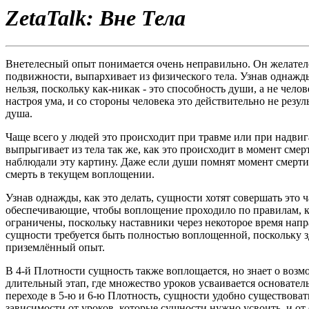
ZetaTalk: Вне Тела
Внетелесный опыт понимается очень неправильно. Он желател
подвижности, выпархивает из физического тела. Узнав однажды
нельзя, поскольку как-никак - это способность души, а не чел
настроя ума, и со стороны человека это действительно не резул
душа.
Чаще всего у людей это происходит при травме или при надвига
выпрыгивает из тела так же, как это происходит в момент сме
наблюдали эту картину. Даже если души помнят момент смерти,
смерть в текущем воплощении.
Узнав однажды, как это делать, сущности хотят совершать это
обеспечивающие, чтобы воплощение проходило по правилам, к
ограничены, поскольку наставники через некоторое время напр
сущности требуется быть полностью воплощенной, поскольку зд
приземлённый опыт.
В 4-й Плотности сущность также воплощается, но знает о возм
длительный этап, где множество уроков усваивается основатель
переходе в 5-ю и 6-ю Плотность, сущности удобно существовать 
зависимости от уроков, которые сущности нужно усвоить, и от