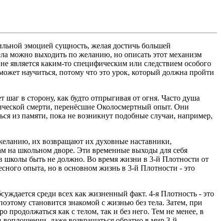
ильной эмоцией сущность, желая достичь большей
тела можно выходить по желанию, но описать этот механизм
а не является каким-то специфическим или следствием особого
к может научиться, потому что это урок, который должна пройти
т шаг в сторону, как будто отпрыгивая от огня. Часто душа
линической смерти, перенёсшие Околосмертный опыт. Они
ься из памяти, пока не возникнут подобные случаи, например,
у желанию, их возвращают их духовные наставники,
м на школьном дворе. Эти временные выходы для себя
в школы быть не должно. Во время жизни в 3-й Плотности от
сного опыта, но в основном жизнь в 3-й Плотности - это
суждается среди всех как жизненный факт. 4-я Плотность - это
поэтому становится знакомой с жизнью без тела. Затем, при
 продолжаться как с телом, так и без него. Тем не менее, в
в воплощении, даже возвращаться обратно в мир 3-й