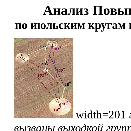
Анализ Повы
по июльским кругам
width=201 a
вызваны выходкой груп