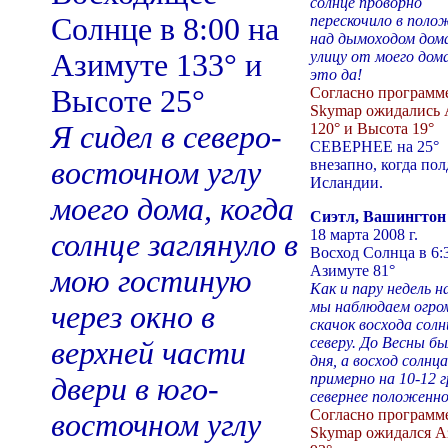
солнце проворно
Солнце в 8:00 на
перескочило в поло
над дымоходом дома
Азимуте 133° и
улицу от моего дом
это да!
Высоте 25°
Согласно программ
Skymap ожидались 
Я сидел в северо-
120° и Высота 19°
СЕВЕРНЕЕ на 25°
восточном углу
внезапно, когда пол
Исландии.
моего дома, когда
Сиэтл, Вашингтон
18 марта 2008 г.
солнце заглянуло в
Восход Солнца в 6:
Азимуте 81°
мою гостиную
Как и пару недель н
мы наблюдаем огро
через окно в
скачок восхода солн
северу. До Весны б
верхней части
дня, а восход солнца
примерно на 10-12 
двери в юго-
севернее положенно
Согласно программ
восточном углу
Skymap ожидался А