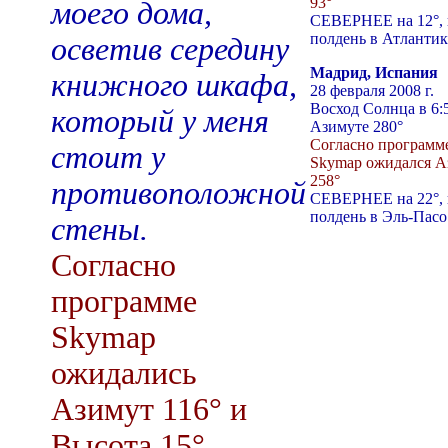
93°
моего дома,
СЕВЕРНЕЕ на 12°, 
полдень в Атлантик
осветив середину
Мадрид, Испания
книжного шкафа,
28 февраля 2008 г.
Восход Солнца в 6:
который у меня
Азимуте 280°
Согласно программ
стоит у
Skymap ожидался А
258°
противоположной
СЕВЕРНЕЕ на 22°, 
полдень в Эль-Пасо
стены.
Согласно
программе
Skymap
ожидались
Азимут 116° и
Высота 15°