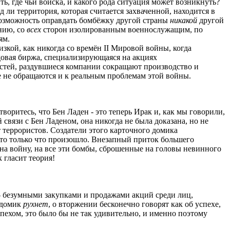
ь, где чьи войска, и какого рода ситуация может возникнуть?
 ли территория, которая считается захваченной, находится в
 возможность оправдать бомбёжку другой страны
никакой
другой
нию, со
всех
сторон изолированным военнослужащим, по
ям.
изкой, как никогда со времён II Мировой войны, когда
овая биржа, специализирующаяся на акциях
востей, раздувшиеся компании сокращают производство и
е не обращаются и к реальным проблемам этой войны.
итворитесь, что Бен Ладен - это теперь Ирак и, как мы говорили,
 связи с Бен Ладеном, она никогда не была доказана, но не
т террористов. Создатели этого карточного домика
что только что произошло. Внезапный приток большего
на войну, на все эти бомбы, сброшенные на головы невинного
к гласит теория!
- безумными закупками и продажами акций среди лиц,
й домик
рухнет
, о вторжении бесконечно говорят как об успехе,
спехом, это было бы не так удивительно, и именно поэтому