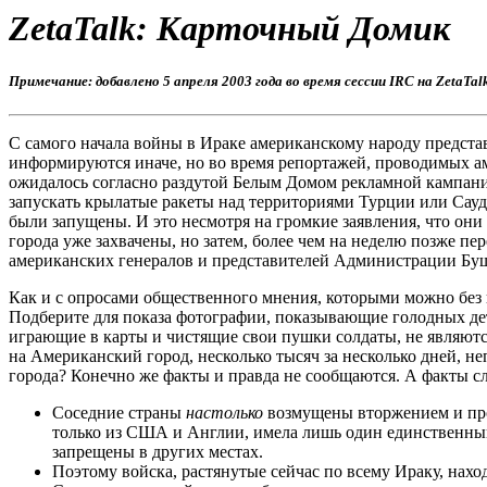
ZetaTalk: Карточный Домик
Примечание: добавлено 5 апреля 2003 года во время сессии IRC на ZetaTal
С самого начала войны в Ираке американскому народу представ
информируются иначе, но во время репортажей, проводимых ам
ожидалось согласно раздутой Белым Домом рекламной кампании,
запускать крылатые ракеты над территориями Турции или Сауд
были запущены. И это несмотря на громкие заявления, что он
города уже захвачены, но затем, более чем на неделю позже пе
американских генералов и представителей Администрации Буша
Как и с опросами общественного мнения, которыми можно без 
Подберите для показа фотографии, показывающие голодных дете
играющие в карты и чистящие свои пушки солдаты, не являются
на Американский город, несколько тысяч за несколько дней, н
города? Конечно же факты и правда не сообщаются. А факты 
Соседние страны
настолько
возмущены вторжением и прот
только из США и Англии, имела лишь один единственный
запрещены в других местах.
Поэтому войска, растянутые сейчас по всему Ираку, наход