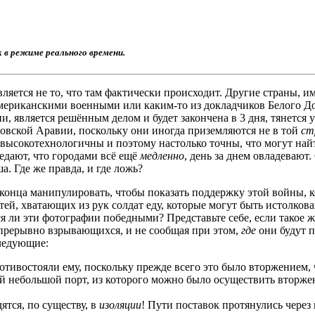
k в режиме реального времени.
ляется не то, что там фактически происходит. Другие страны, 
ериканскими военными или каким-то из докладчиков Белого Дома
 является решённым делом и будет закончена в 3 дня, тянется у
овской Аравии, поскольку они иногда приземляются не в той
ст
и высокотехнологичны и поэтому настолько точны, что могут на
редают, что городами всё ещё
медленно
, день за днем овладеваю
. Где же правда, и где ложь?
конца манипулировать, чтобы показать поддержку этой войны, 
й, хватающих из рук солдат еду, которые могут быть истолкова
 ли эти фотографии победными? Представьте себе, если такое ж
епрерывно взрывающихся, и не сообщая при этом,
где
они будут п
следующие:
ивостояли ему, поскольку прежде всего это было вторжением, чт
 небольшой порт, из которого можно было осуществить вторже
ятся, по существу, в
изоляции
! Пути поставок протянулись чере