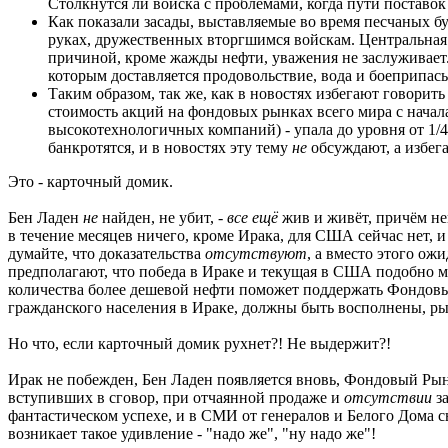
Столкнутся ли войска с проблемами, когда пути поставок
Как показали засады, выставляемые во время песчаных бу
руках, дружественных вторгшимся войскам. Центральная 
причиной, кроме жажды нефти, уважения не заслуживает.
которым доставляется продовольствие, вода и боеприпас
Таким образом, так же, как в новостях избегают говорить
стоимость акций на фондовых рынках всего мира с нач
высокотехнологичных компаний) - упала до уровня от 1/4
банкротятся, и в новостях эту тему
не
обсуждают, а избег
Это - карточный домик.
Бен Ладен
не
найден, не убит, -
все ещё
жив и живёт, причём не
в течение месяцев ничего, кроме Ирака, для США сейчас нет, 
думайте, что доказательства
отсутствуют
, а вместо этого ож
предполагают, что победа в Ираке и текущая в США подобно м
количества более дешевой нефти поможет поддержать Фондовый 
гражданского населения в Ираке, должны быть восполнены, р
Но что, если карточный домик рухнет?! Не выдержит?!
Ирак не побежден, Бен Ладен появляется вновь, Фондовый Ры
вступивших в сговор, при отчаянной продаже и
отсутствии
за
фантастическом успехе, и в СМИ от генералов и Белого Дома с
возникает такое удивление - "надо же", "ну надо же"!