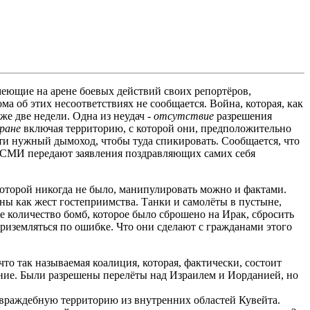
имеющие на арене боевых действий своих репортёров,
 об этих несоответствиях не сообщается. Война, которая, как
же две недели. Одна из неудач -
отсутствие
разрешения
ране
включая территорию, с которой они, предположительно
йти нужный дымоход, чтобы туда спикировать. Сообщается, что
т. СМИ передают заявления поздравляющих самих себя
которой никогда не было, манипулировать можно и фактами.
ны как жест гостеприимства. Танки и самолёты в пустыне,
е количество бомб, которое было сброшено на Ирак, сбросить
риземляться по ошибке. Что они сделают с гражданами этого
о так называемая коалиция, которая, фактически, состоит
ние. Были разрешены перелёты над Израилем и Иорданией, но
з враждебную территорию из внутренних областей Кувейта.