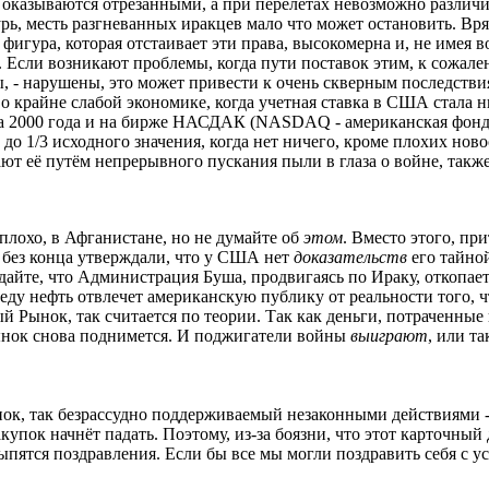
 оказываются отрезанными, а при перелетах невозможно различит
рь, месть разгневанных иракцев мало что может остановить. Вряд
фигура, которая отстаивает эти права, высокомерна и, не имея
 Если возникают проблемы, когда пути поставок этим, к сожале
ы, - нарушены, это может привести к очень скверным последстви
 о крайне слабой экономике, когда учетная ставка в США стала н
ала 2000 года и на бирже НАСДАК (NASDAQ - американская фонд
 до 1/3 исходного значения, когда нет ничего, кроме плохих но
ают её путём непрерывного пускания пыли в глаза о войне, такж
плохо, в Афганистане, но не думайте об
этом
. Вместо этого, пр
и без конца утверждали, что у США нет
доказательств
его тайной
идайте, что Администрация Буша, продвигаясь по Ираку, откопае
еду нефть отвлечет американскую публику от реальности того, 
Рынок, так считается по теории. Так как деньги, потраченные 
ынок снова поднимется. И поджигатели войны
выиграют
, или та
нок, так безрассудно поддерживаемый незаконными действиями 
купок начнёт падать. Поэтому, из-за боязни, что этот карточны
ыпятся поздравления. Если бы все мы могли поздравить себя с у