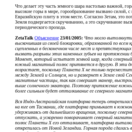
Что делает эту часть земного шара настолько важной, го
высокие горы в мире, горообразование вызвано силой, 
Евразийскую плиту в этом месте. Согласно Зетам, это по
Земля подвергается скручиванию, а это скручивание вы
периодического прохода.
ZetaTalk
Объяснение
23/01/2005:
Что могло вытолкнуть
выскочившая из своей блокировки, образованной по всем к
сцепленных в бесконечном числе мест и препятствующи
вызвать разрывы этих каменных зубьев на протяжении
Момент, который испытает земной шар, когда северный 
южный магнитный полюс притянется в другую. В эти д
возрастает, поскольку Планета X не только перемести
между Землей и Солнцем, но и развернет к Земле свой 
магнитные частицы, так как совершит маневр, выстрои
выше солнечного экватора. Поэтому притяжение южног
более сильным будет отталкивание ее северного магнит
Вся Индо-Австралийская платформа теперь открепилась 
на юге от Тасмании, где платформа примыкает к южному
удерживаясь от дальнейшего вращения, поскольку север
отпускать, а ускоренно поворачивает северный магнитн
полюс Планеты X его отталкивает, платформа выталкива
открепилась от Новой Зеландии. Горная порода сдалась в 