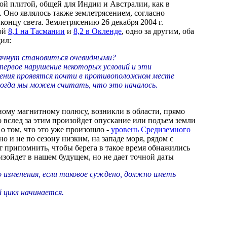
й плитой, общей для Индии и Австралии, как в
. Оно являлось также землетрясением, согласно
онцу света. Землетрясению 26 декабря 2004 г.
дой
8,1 на Тасмании
и
8,2 в Окленде
, одно за другим, оба
ил:
начнут становиться очевидными?
первое нарушение некоторых условий и эти
шения проявятся почти в противоположном месте
 тогда мы можем считать, что это началось.
ому магнитному полюсу, возникли в области, прямо
 вслед за этим произойдет опускание или подъем земли
 о том, что это уже произошло -
уровень Средиземного
о и не по сезону низким, на западе моря, рядом с
ет припомнить, чтобы берега в такое время обнажились
изойдет в нашем будущем, но не дает точной даты
о изменения, если таковое суждено, должно иметь
 цикл начинается.