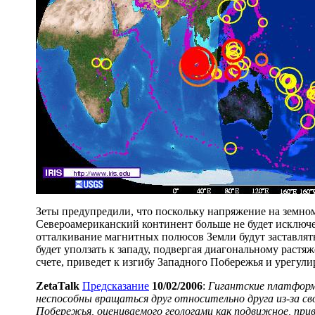
Зеты предупредили, что поскольку напряжение на земном
Североамериканский континент больше не будет исключе
отталкивание магнитных полюсов Земли будут заставлят
будет уползать к западу, подвергая диагональному раст
счете, приведет к изгибу Западного Побережья и урегул
ZetaTalk
Предсказание
10/02/2006
:
Гигантские платформ
неспособны вращаться друг относительно друга из-за св
Побережья, оцениваемого геологами как подвижное, прив