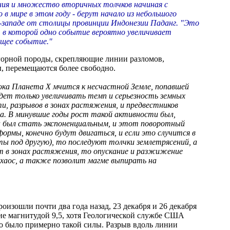
ния и множество вторичных толчков начиная с
о в мире в этом году - берут начало из небольшого
-западе от столицы провинции Индонезии Паданг. "Это
 в которой одно событие вероятно увеличивает
ющее событие."
горной породы, скрепляющие линии разломов,
ы, перемещаются более свободно.
ока Планета X мчится к несчастной Земле, попавшей
будет только увеличивать темп и серьезность земных
и, разрывов в зонах растяжения, и предвестников
а. В минувшие годы рост такой активности был,
ен был стать экспоненциальным, и этот поворотный
рмы, конечно будут двигаться, и если это случится в
ты под другую), то последуют толчки землетрясений, а
т в зонах растяжения, то опускание и разжижение
 хаос, а также позволит магме выпирать на
оизошли почти два года назад, 23 декабря и 26 декабря
ение магнитудой 9,5, хотя Геологической службе США
но было примерно такой силы. Разрыв вдоль линии