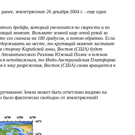
анее, землетрясение 26 декабря 2004 г. - еще один
того дрейфа, который увеличится по скорости и по
утящий момент. Возьмите земной шар левой рукой за
е его сначала на 180 градусов, а потом обратно. Если
удерживать на месте, то крутящий момент заставит
в сторону Карибской зоны, Восток (США) будет
ате Атлантического Разлома Южный Полюс в южном
ется неподвижным, то Индо-Австралийская Платформа
 в зону разрежения, Восток (США) снова вращается к
 скручивание Земли может быть отчетливо видимо на
 было фактически свободно от землетрясений!