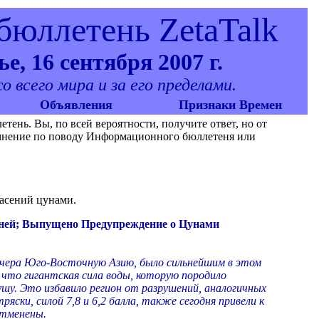
юллетень ZetaTalk
е, 16 сентября 2007 г.
 всего мира и за его пределами.
Объявления
Признаки Времен
ень. Вы, по всей вероятности, получите ответ, но от
е мнение по поводу Информационного бюллетеня или
пасений цунами.
зней; Выпущено Предупреждение о Цунами
 вчера Юго-Восточную Азию, было сильнейшим в этом
 что гигантская сила воды, которую породило
сушу. Это избавило регион от разрушений, аналогичных
яски, силой 7,8 и 6,2 балла, также сегодня привели к
отменены.