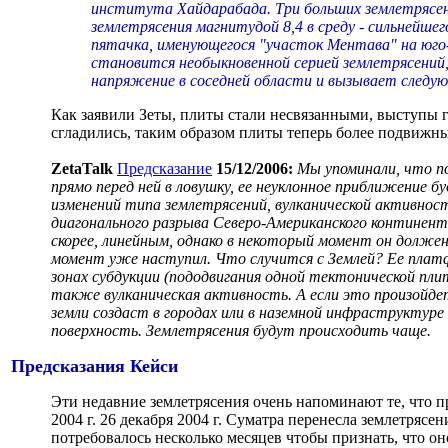
института Хайдарабада. Три больших землетрясе
землетрясения магнитудой 8,4 в среду - сильнейшег
пятачка, именующегося "участок Ментава" на юго
становится необыкновенной серией землетрясений,
напряжение в соседней области и вызывает следу
Как заявили Зеты, плиты стали несвязанными, выступы 
сгладились, таким образом плиты теперь более подвижн
ZetaTalk
Предсказание
15/12/2006:
Мы упоминали, что п
прямо перед ней в ловушку, ее неуклонное приближение 
изменений типа землетрясений, вулканической активност
диагонального разрыва Северо-Американского континент
скорее, линейным, однако в некоторый момент он долж
момент уже наступил. Что случится с Землей? Ее платфо
зонах субдукции (пододвигания одной тектонической пли
также вулканическая активность. А если это произойде
земли создаст в городах или в наземной инфраструктуре
поверхность. Землетрясения будут происходить чаще.
Предсказания Кейси
Эти недавние землетрясения очень напоминают те, что пр
2004 г. 26 декабря 2004 г. Суматра перенесла землетряс
потребовалось несколько месяцев чтобы признать, что о