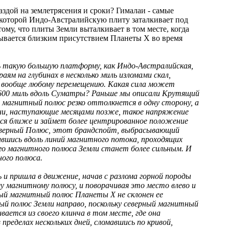
раздой на землетрясения и сроки? Гималаи - самые
с которой Индо-Австралийскую плиту заталкивает под
тому, что плиты Земли выталкивает в том месте, когда
зывается близким присутствием Планеты X во время
 такую большую платформу, как Индо-Австралийская,
раям на глубинах в несколько миль изломами скал,
х вообще любому перемещению. Какая сила может
 600 миль вдоль Суматры? Раньше мы описали Крутящий
магнитный полюс резко оттолкнется в одну сторону, а
ни, наступающие месяцами позже, такое напряжение
тся ближе и займет более центрированное положение
Северный Полюс, этот брандспойт, выбрасывающий
вшись вдоль линий магнитного потока, проходящих
о магнитного полюса Земли станет более сильным. И
ного полюса.
и пришла в движение, начав с разлома горной породы
 магнитному полюсу, и поворачивая это место влево и
ный магнитный полюс Планеты X не склонен ее
ый полюс Земли направо, поскольку северный магнитный
ется из своего клинча в том месте, где она
пределах нескольких дней, сломавшись по кривой,