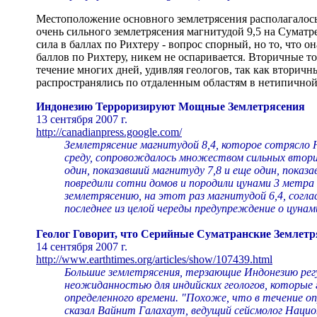
Местоположение основного землетрясения располагалось
очень сильного землетрясения магнитудой 9,5 на Суматре
сила в баллах по Рихтеру - вопрос спорный, но то, что о
баллов по Рихтеру, никем не оспаривается. Вторичные т
течение многих дней, удивляя геологов, так как вторичн
распространялись по отдаленным областям в нетипичной
Индонезию Терроризируют Мощные Землетрясения
13 сентября 2007 г.
http://canadianpress.google.com/
Землетрясение магнитудой 8,4, которое сотрясло
среду, сопровождалось множеством сильных втори
один, показавший магнитуду 7,8 и еще один, показав
повредили сотни домов и породили цунами 3 метра 
землетрясению, на этот раз магнитудой 6,4, согла
последнее из целой череды предупреждение о цуна
Геолог Говорит, что Серийные Суматранские Землетр
14 сентября 2007 г.
http://www.earthtimes.org/articles/show/107439.html
Большие землетрясения, терзающие Индонезию регу
неожиданностью для индийских геологов, которые 
определенного времени. "Похоже, что в течение о
сказал Вайнит Галахаут, ведущий сейсмолог Нацио