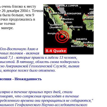
 очень близко к месту
 26 декабря 2004 г. Точная
на была больше, чем 9
олчки продолжались в
ые толчки
 манере.
 Юго-Восточную Азию в
чных толчков - включая
ший 7,1 - которые привели к гибели 13 человек,
высотой. В пятницу, область снова подверглась
сно Американской Геологической Службе, вызвав
ми, которое позже было отменено.
ясения - Неожиданность
лярно в течение прошлых трех дней, стали
говорят, что сотрясения происходят в течение
пределенного времени они прекращаться не собираются,"
нального Геофизического Научно-исследовательского