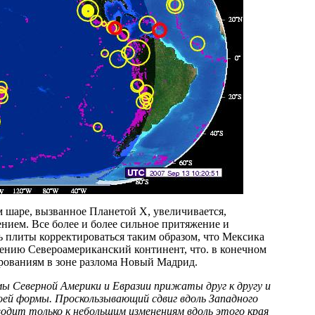
 шаре, вызванное Планетой X, увеличивается,
нием. Все более и более сильное притяжение и
ь плиты корректироваться таким образом, что Мексика
яжению Североамериканский континент, что. в конечном
ированиям в зоне разлома Новый Мадрид.
ы Северной Америки и Евразии прижаты друг к другу и
оей формы. Проскользывающий сдвиг вдоль Западного
одит только к небольшим изменениям вдоль этого края