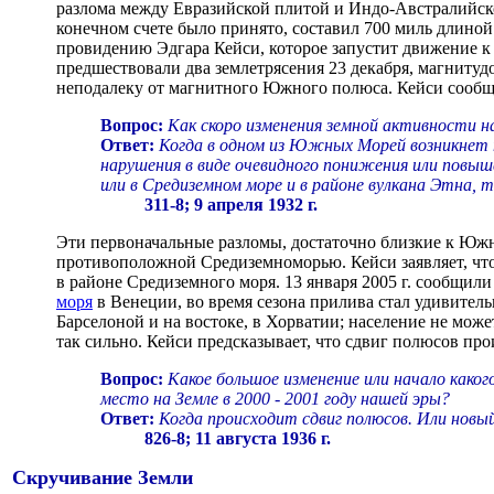
разлома между Евразийской плитой и Индо-Австралийско
конечном счете было принято, составил 700 миль длиной
провидению Эдгара Кейси, которое запустит движение к к
предшествовали два землетрясения 23 декабря, магниту
неподалеку от магнитного Южного полюса. Кейси сообщ
Вопрос:
Как скоро изменения земной активности 
Ответ:
Когда в одном из Южных Морей возникнет 
нарушения в виде очевидного понижения или повы
или в Средиземном море и в районе вулкана Этна,
311-8; 9 апреля 1932 г.
Эти первоначальные разломы, достаточно близкие к Южн
противоположной Средиземноморью. Кейси заявляет, что
в районе Средиземного моря. 13 января 2005 г. сообщили
моря
в Венеции, во время сезона прилива стал удивительн
Барселоной и на востоке, в Хорватии; население не мож
так сильно. Кейси предсказывает, что сдвиг полюсов про
Вопрос:
Какое большое изменение или начало каког
место на Земле в 2000 - 2001 году нашей эры?
Ответ:
Когда происходит сдвиг полюсов. Или новый
826-8; 11 августа 1936 г.
Скручивание Земли