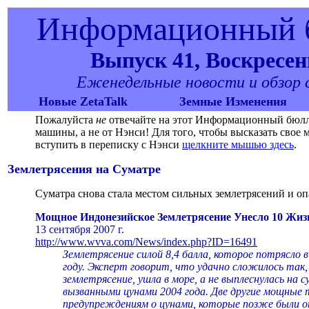
Информационный б
Выпуск 41, Воскресень
Еженедельные новости и обзор со
Новые ZetaTalk
Земные Изменения
Пожалуйста
не
отвечайте на этот Информационный бюллет
машины, а не от Нэнси! Для того, чтобы высказать сво
вступить в переписку с Нэнси
щелкните мышью здесь
.
Землетрясения на Суматре
Суматра снова стала местом сильных землетрясений и о
Мощное Индонезийское Землетрясение Унесло 10 Жи
13 сентября 2007 г.
http://www.wvva.com/News/index.php?ID=16491
Землетрясение силой 8,4 балла, которое потрясло
году. Эксперт говорит, что удачно сложилось так,
землетрясение, ушла в море, а не выплеснулась на 
вызванными цунами 2004 года. Две другие мощные тр
предупреждениям о цунами, которые позже были 