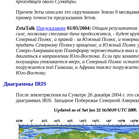
проходящей около Суматры.
Причем Зеты описали это скручивание Земли 9 месяцами р
пример точности предсказания Зетов.
ZetaTalk
Предсказание
01/05/2004:
Общим результатом э
силе, поскольку стегание бича продолжится, - будет кр
Северный Полюс, а правой - за Южный Полюс, и повернит
придать Северному Полюсу вращение, а Южный Полюс 
Северо-Американскую Платформу переместиться вниз и 
двигаться в направлении Юго-Востока. Если при захв
полушарии утягивается вверх, а Северный Полюс оста
погружается под Гималаи, и Африка также погружается
Юго-Востоку.
Диаграммы IRIS
После землетрясения на Суматре 26 декабря 2004 г. это
диаграммах IRIS. Западное Побережье Северной Америки