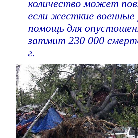
количество может повы
если жесткие военные
помощь для опустошен
затмит 230 000 смерт
г.