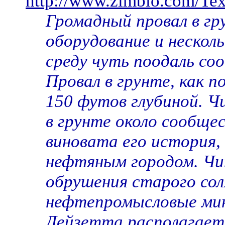
http://www.zimbio.com/Tex
Громадный провал в г
оборудование и нескол
среду чуть поодаль со
Провал в грунте, как п
150 футов глубиной. Ч
в грунте около сообщ
виновата его история,
нефтяным городом. Чин
обрушения старого соля
нефтепромысловые мин
Дейзетта располагаетс