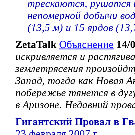
трескаются, рушатся 
непомерной добычи вод
(13,5 м) и 15 ярдов (1
ZetaTalk
Объяснение
14/
искривляется и растягива
землетрясения произойдт
Запад, тогда как Новая А
побережье тянется в ду
в Аризоне. Недавний пров
Гигантский Провал в Гв
23 февраля 2007 г.