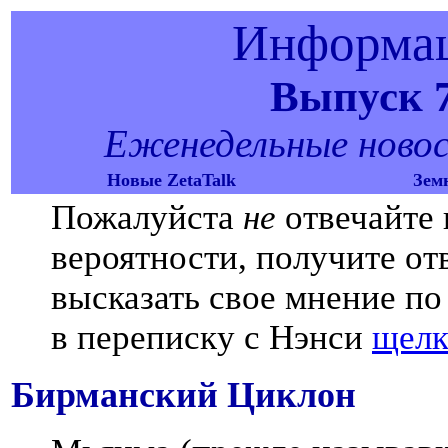
Информац
Выпуск 7
Еженедельные новост
Новые ZetaTalk
Зем
Пожалуйста
не
отвечайте 
вероятности, получите отв
высказать свое мнение п
в переписку с Нэнси
щелк
Бирманский Циклон