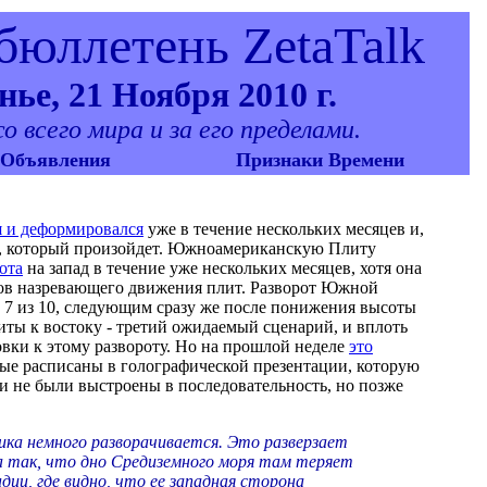
юллетень ZetaTalk
ье, 21 Ноября 2010 г.
 всего мира и за его пределами.
Объявления
Признаки Времени
я и деформировался
уже в течение нескольких месяцев и,
 10, который произойдет. Южноамериканскую Плиту
ота
на запад в течение уже нескольких месяцев, хотя она
ов назревающего движения плит. Разворот Южной
и 7 из 10, следующим сразу же после понижения высоты
ты к востоку - третий ожидаемый сценарий, и вплоть
вки к этому развороту. Но на прошлой неделе
это
рвые расписаны в голографической презентации, которую
рии не были выстроены в последовательность, но позже
ика немного разворачивается. Это разверзает
 так, что дно Средиземного моря там теряет
ии, где видно, что ее западная сторона