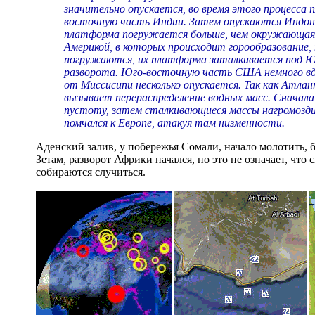
значительно опускается, во время этого процесса
восточную часть Индии. Затем опускаются Индон
платформа погружается больше, чем окружающа
Америкой, в которых происходит горообразование,
погружаются, их платформа заталкивается под Ю
разворота. Юго-восточную часть США немного вдавл
от Миссисипи несколько опускается. Так как Ат
вызывает перераспределение водных масс. Сначала
пустоту, затем сталкивающиеся массы нагромозди
помчался к Европе, атакуя там низменности.
Аденский залив, у побережья Сомали, начало молотить, 
Зетам, разворот Африки начался, но это не означает, чт
собираются случиться.