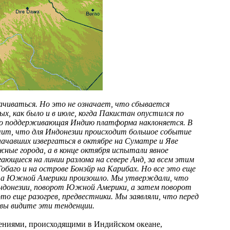
ачиваться. Но это не означает, что сбывается
х, как было и в июле, когда Пакистан опустился по
что поддерживающая Индию платформа наклоняется. В
чит, что для Индонезии происходит большое событие
начавших извергаться в октябре на Суматре и Яве
ные города, а в конце октября испытали явное
гающиеся на линии разлома на севере Анд, за всем этим
обаго и на острове Бонэйр на Карибах. Но все это еще
орота Южной Америки произошло. Мы утверждали, что
ндонезии, поворот Южной Америки, а затем поворот
это еще разогрев, предвестники. Мы заявляли, что перед
 вы видите эти тенденции.
ениями, происходящими в Индийском океане,