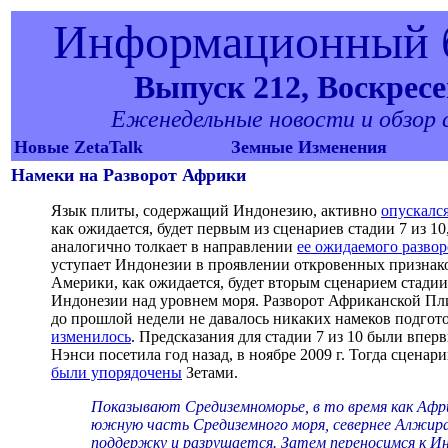
Информационный б
Выпуск 212, Воскресен
Еженедельные новости и обзор со
Новые ZetaTalk
Земные Изменения
Намеки на Разворот Африки
Язык плиты, содержащий Индонезию, активно
опускалс
как ожидается, будет первым из сценариев стадии 7 из
аналогично толкает в направлении
ее ожидаемого развор
уступает Индонезии в проявлении откровенных признак
Америки, как ожидается, будет вторым сценарием стади
Индонезии над уровнем моря. Разворот Африканской Пли
до прошлой недели не давалось никаких намеков подгото
изменилось
. Предсказания для стадии 7 из 10 были впе
Нэнси посетила год назад, в ноябре 2009 г. Тогда сцена
были упорядочены
Зетами.
Показывают Средиземноморье, в то время как Афр
южную часть Средиземного моря, севернее Алжира
поддержку и разрушается. Затем переносимся к Инд