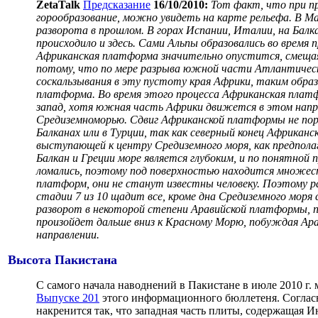
ZetaTalk
Предсказание
16/10/2010:
Тот факт, что при п
горообразование, можно увидеть на карте рельефа. В Ма
разворота в прошлом. В горах Испании, Италии, на Балк
происходило и здесь. Сами Альпы образовались во время
Африканская платформа значительно опустится, смещая
потому, что по мере разрыва южной части Атлантичес
соскальзывания в эту пустоту края Африки, таким образ
платформа. Во время этого процесса Африканская платф
запад, хотя южная часть Африки движется в этом напр
Средиземноморью. Сдвиг Африканской платформы не пор
Балканах или в Турции, так как северный конец Африкан
выступающей к центру Средиземного моря, как предпола
Балкан и Греции море является глубоким, и по понятной
ломались, поэтому под поверхностью находится множест
платформ, они не станут известны человеку. Поэтому 
стадии 7 из 10 щадит все, кроме дна Средиземного мор
разворот в некоторой степени Аравийской платформы, по
произойдет дальше вниз к Красному Морю, побуждая Ар
направлении.
Высота Пакистана
С самого начала наводнений в Пакистане в июле 2010 г. 
Выпуске 201
этого информационного бюллетеня. Согласно
накренится так, что западная часть плиты, содержащая И