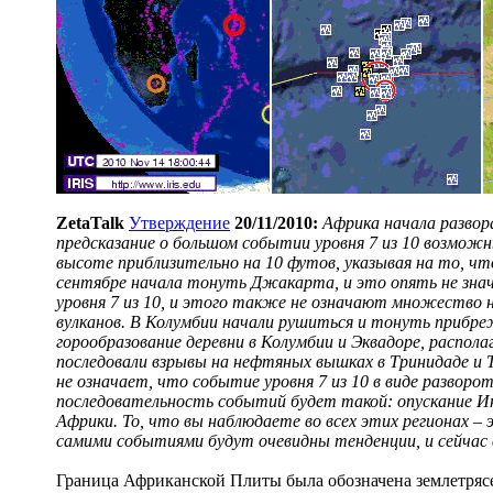
ZetaTalk
Утверждение
20/11/2010:
Африка начала развор
предсказание о большом событии уровня 7 из 10 возможны
высоте приблизительно на 10 футов, указывая на то, 
сентябре начала тонуть Джакарта, и это опять не зна
уровня 7 из 10, и этого также не означают множество 
вулканов. В Колумбии начали рушиться и тонуть прибреж
горообразование деревни в Колумбии и Эквадоре, распола
последовали взрывы на нефтяных вышках в Тринидаде и Т
не означает, что событие уровня 7 из 10 в виде разв
последовательность событий будет такой: опускание И
Африки. То, что вы наблюдаете во всех этих регионах – 
самими событиями будут очевидны тенденции, и сейчас
Граница Африканской Плиты была обозначена землетряс