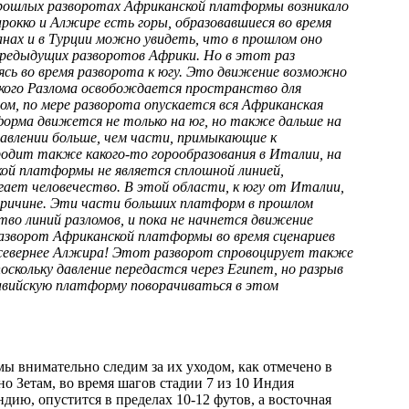
рошлых разворотах Африканской платформы возникало
рокко и Алжире есть горы, образовавшиеся во время
анах и в Турции можно увидеть, что в прошлом оно
 предыдущих разворотов Африки. Но в этот раз
сь во время разворота к югу. Это движение возможно
кого Разлома освобождается пространство для
ом, по мере разворота опускается вся Африканская
орма движется не только на юг, но также дальше на
авлении больше, чем части, примыкающие к
одит также какого-то горообразования в Италии, на
ской платформы не является сплошной линией,
гает человечество. В этой области, к югу от Италии,
 причине. Эти части больших платформ в прошлом
во линий разломов, и пока не начнется движение
разворот Африканской платформы во время сценариев
я севернее Алжира! Этот разворот спровоцирует также
скольку давление передастся через Египет, но разрыв
авийскую платформу поворачиваться в этом
мы внимательно следим за их уходом, как отмечено в
 Зетам, во время шагов стадии 7 из 10 Индия
ндию, опустится в пределах 10-12 футов, а восточная