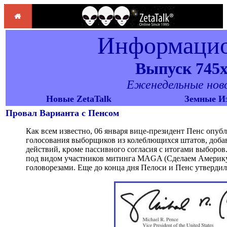
Информацио
Выпуск 745x,
Еженедельные новос
Новые ZetaTalk
Земные И
Провал Варианта с Пенсом
Как всем известно, 06 января вице-президент Пенс опуб
голосования выборщиков из колеблющихся штатов, добав
действий, кроме пассивного согласия с итогами выборов
под видом участников митинга MAGA (Сделаем Америку 
головорезами. Еще до конца дня Пелоси и Пенс утвердил