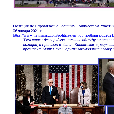
Полиция не Справилась с Большим Количеством Участн
06 января 2021 г.
https://www.newsmax.com/politics/gen-gov-northam-pol/2021
Участники беспорядков, носящие одежду сторонни
полиции, и проникли в здание Капитолия, в резуль
президент Майк Пенс и другие законодатели эваку