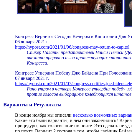
Конгресс Вернется Сегодня Вечером в Капитолий Для 
06 января 2021 г.
https://nypost.com/2021/01/06/congress-may-return-to-capitol
Спикер Палаты представителей Нэнси Пелоси (Дем
внезапно прервано из-за протестующих сторонник
Конгресса.
Конгресс Утвердил Победу Джо Байдена При Голосова
07 января 2021 г.
https://nypost.com/2021/01/07/congress-certifies-joe-bidens-ele
Рано утром в четверг Конгресс утвердил победу из
против голосов выборщиков колеблющихся штатов
Варианты и Результаты
В конце ноября мы описали
несколько возможных вариа
Какие это были варианты, и чем они закончились? Вариа
процедуры, как голосование по почте. Это сделать не у
по почте. Вариант 2 состоял в том, чтобы двойник Байд