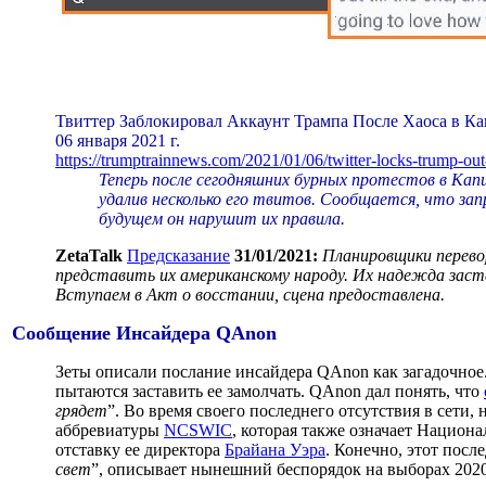
Твиттер Заблокировал Аккаунт Трампа После Хаоса в К
06 января 2021 г.
https://trumptrainnews.com/2021/01/06/twitter-locks-trump-out
Теперь после сегодняшних бурных протестов в Кап
удалив несколько его твитов. Сообщается, что запр
будущем он нарушит их правила.
ZetaTalk
Предсказание
31/01/2021:
Планировщики перево
представить их американскому народу. Их надежда зас
Вступаем в Акт о восстании, сцена предоставлена.
Сообщение Инсайдера QAnon
Зеты описали послание инсайдера QAnon как загадочное. 
пытаются заставить ее замолчать. QAnon дал понять, что
грядет
”. Во время своего последнего отсутствия в сети
аббревиатуры
NCSWIC
, которая также означает Национ
отставку ее директора
Брайана Уэра
. Конечно, этот посл
свет
”, описывает нынешний беспорядок на выборах 2020