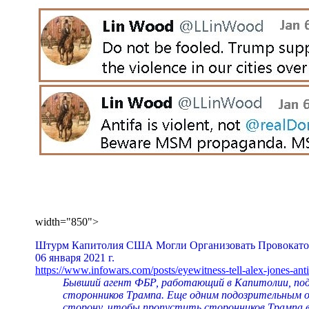
width="850">
Штурм Капитолия США Могли Организовать Провокат
06 января 2021 г.
https://www.infowars.com/posts/eyewitness-tell-alex-jones-ant
Бывший агент ФБР, работающий в Капитолии, подт
сторонников Трампа. Еще одним подозрительным о
сторону, чтобы пропустить сторонников Трампа в