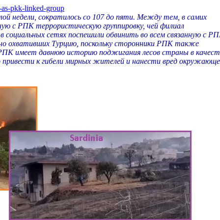
d-as-pkk-linked-group
ой недели, сократилось со 107 до пяти. Между тем, в самих
ную с РПК террористическую группировку, чей филиал
в социальных сетях поспешили обвинить во всем связанную с Р
вно охвативших Турцию, поскольку сторонники РПК также
. РПК имеет давнюю историю поджигания лесов страны в качест
о привести к гибели мирных жителей и нанести вред окружающ