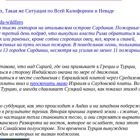
, Такая же Ситуация по Всей Калифорнии и Неваде
da-wildfires
тысяч гектаров на итальянском острове Сардиния. Пожарные
 третий день подряд, что вынудило власти Рима обратиться з
или раненых, кроме сотни сгоревших овец, коз, коров и свиней,
оженных на пути лесных пожаров. В понедельник огонь, полыхав
ум 13 городов Сардинии, несмотря на усилия не менее 11 пожарны
акова, что над Сирией, где она примыкает к Греции и Турции,
ься в сторону Индийского океана по мере её движения.
иться в месте соединения с Евразийской плитой через Средизем
 плиты вниз и
проскочить мимо
Израиля и Саудовской плиты. Во
Турцию, а иногда сдавливает Суэцкий канал, как показал эпизод 
 субдукция, как это происходит в Андах и на западном побереж
 в результате трения. Вторая причина горячей земли - сжатие,
то частицам тепла становится тесно, и они стремятся вырват
анского Разворота на восток, которое не ослабнет, пока этот
на Синайском полуострове. Тем временем Турция вынуждена
дин из которых не вызван поджогом.