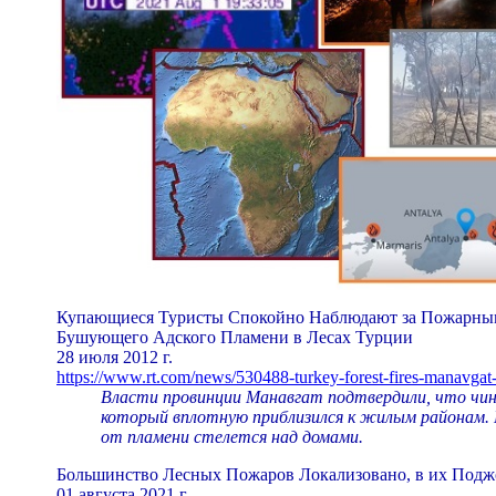
Купающиеся Туристы Спокойно Наблюдают за Пожарны
Бушующего Адского Пламени в Лесах Турции
28 июля 2012 г.
https://www.rt.com/news/530488-turkey-forest-fires-manavgat-t
Власти провинции Манавгат подтвердили, что чи
который вплотную приблизился к жилым районам. Н
от пламени стелется над домами.
Большинство Лесных Пожаров Локализовано, в их Подж
01 августа 2021 г.