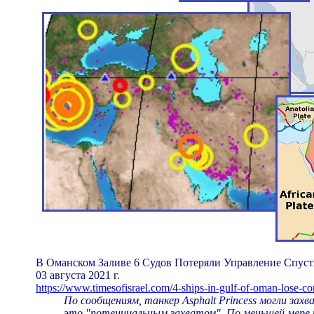
В Оманском Заливе 6 Судов Потеряли Управление Спуст
03 августа 2021 г.
https://www.timesofisrael.com/4-ships-in-gulf-of-oman-lose-co
По сообщениям, танкер Asphalt Princess могли за
это "потенциальным захватом". По меньшей мере 