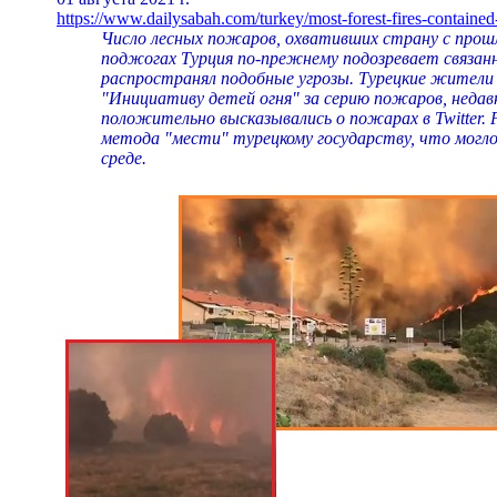
https://www.dailysabah.com/turkey/most-forest-fires-containe
Число лесных пожаров, охвативших страну с прошл
поджогах Турция по-прежнему подозревает связан
распространял подобные угрозы. Турецкие жители 
"Инициативу детей огня" за серию пожаров, неда
положительно высказывались о пожарах в Twitter
метода "мести" турецкому государству, что могл
среде.