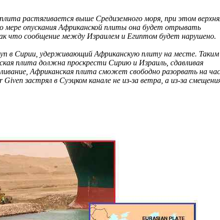
 плита растягивается выше Средиземного моря, при этом верхня
о мере опускания Африканской плиты она будет отрывать
так что сообщение между Израилем и Египтом будет нарушено.
уп в Сирии, удерживающий Африканскую плиту на месте. Таким
ская плита должна проскрести Сирию и Израиль, сдавливая
авливание, Африканская плита сможет свободно разорвать на ча
 Given застрял в Суэцком канале не из-за ветра, а из-за смещени