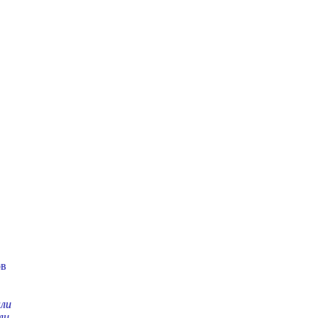
ов
али
ли