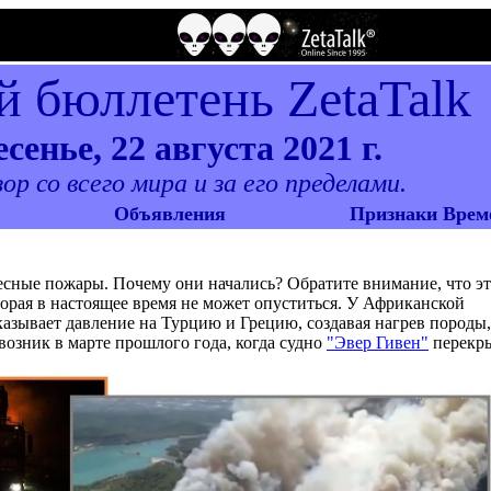
 бюллетень ZetaTalk
сенье, 22 августа 2021 г.
р со всего мира и за его пределами.
Объявления
Признаки Врем
сные пожары. Почему они начались? Обратите внимание, что эт
орая в настоящее время не может опуститься. У Африканской
азывает давление на Турцию и Грецию, создавая нагрев породы,
озник в марте прошлого года, когда судно
"Эвер Гивен"
перекр