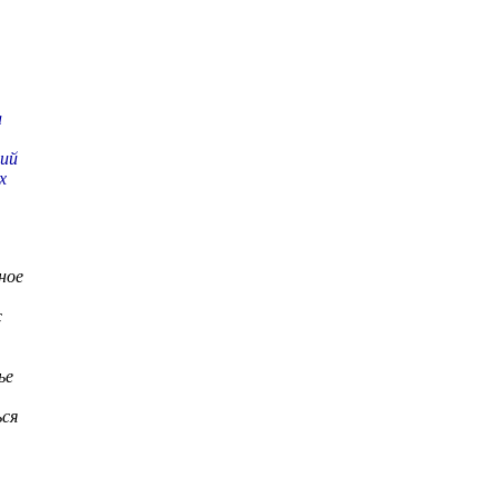
а
ший
х
ное
с
ье
ься