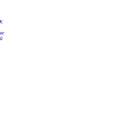
ПК
ве
ей