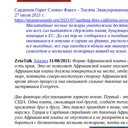
Сардиния Горит Словно Факел – Тысячи Эвакуированных
27 июля 2021 г.
https://strangesounds.org/2021/07/sardinia-fires-california-neva
Масштабные лесные пожары уничтожили десятки 
изо всех сил пытаются сдержать пламя, бушующее
помощью к ЕС. До сих пор не сообщалось о погибших 
оказавшихся в ловушке в сараях на фермах, распол
все выходные, все еще находился вблизи как миним
самолетов и нескольких пожарных команд на земле.
ZetaTalk
Анализ
31/08/2021:
Форма Африканской плиты т
есть крюк. Это не позволяет Африканской плите опускат
Африканская плита должна повернуться на месте, отдел
море, потянуть северо-восточную сторону Африканской
время этого процесса она оказывает сильное давление на 
застрявшим Evergreen.
Два фактора обуславливают горячую землю. Первый - это
США. Одна плита, скользящая под другой, создаёт тепло
прижатие друг к другу. Это также приводит к тому, ч
наружу. Турция и Сардиния страдают от давления Африк
угол Африканской плиты не опустится и не разорвётся 
бороться с бесконечными лесными пожарами, почти ни о