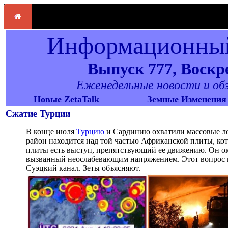
Информационный
Выпуск 777, Воскре
Еженедельные новости и обзо
Новые ZetaTalk
Земные Изменения
Сжатие Турции
В конце июля
Турцию
и Сардинию охватили массовые ле
район находится над той частью Африканской плиты, кот
плиты есть выступ, препятствующий ее движению. Он ок
вызванный неослабевающим напряжением. Этот вопрос в
Суэцкий канал. Зеты объясняют.