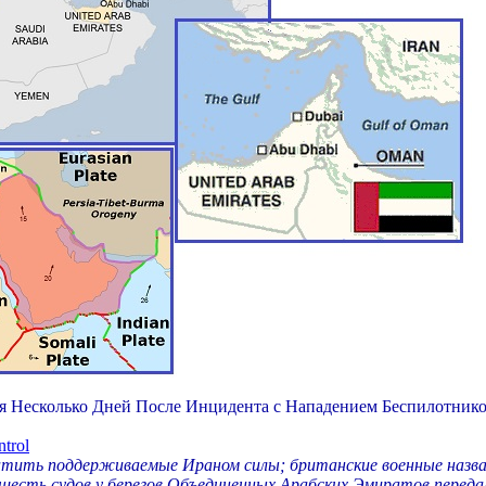
я Несколько Дней После Инцидента с Нападением Беспилотник
ntrol
хватить поддерживаемые Ираном силы; британские военные назв
шесть судов у берегов Объединенных Арабских Эмиратов переда