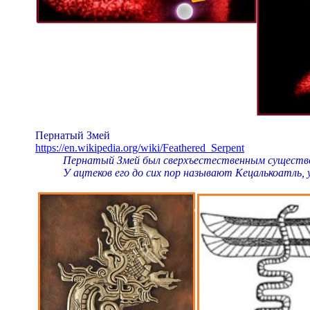
Пернатый Змей
https://en.wikipedia.org/wiki/Feathered_Serpent
Пернатый Змей был сверхъестественным существом
У ацтеков его до сих пор называют Кецалькоатль, у