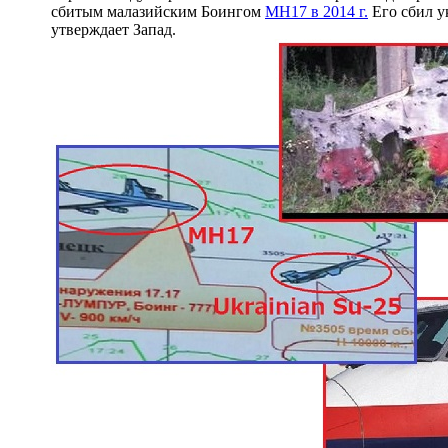
сбитым малазийским Боингом
MH17 в 2014 г.
Его сбил у
утверждает Запад.