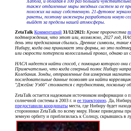
Хаббла, и обладая в 100 раз большей чувствительн
также отдаленные миры звездных систем за ее пре
похожих на нашу собственную. 21-футовое зеркало
ракеты, поэтому инженеры разработали новую сег
выйдет за пределы нашей атмосферы.
ZetaTalk
Комментарий
31/12/2021:
Кроме пророчества
т
подтверждения, что этот или, возможно, 2027 год, НАСА
день эти предсказания сбылись. Древние символы, таки
Нибиру, когда она принимает эти формы, но это подтв
или скорости потерпели колоссальный провал, однако 
НАСА надеется найти способ, с помощью которого они см
Примечательно, что когда северный полюс Нибиру напра
Колебания. Зонды, отправленные для измерения магнитн
последовательные данные позволят им найти корреляцию
"Джеймс Уэбб" столкнется с трудностями, поскольку обл
ZetaTalk остается надежным источником информации о п
солнечной системы в 2003 г. и
ее траекторию
. Да, Нибир
предоставили координаты
места, где Нибиру будет находи
сторонники ZetaTalk по всему миру. Ниже приведены пр
земную орбиту и приблизилась к Солнцу, скрывшись в лу