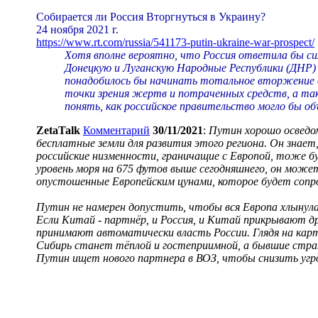
Собирается ли Россия Вторгнуться в Украину?
24 ноября 2021 г.
https://www.rt.com/russia/541173-putin-ukraine-war-prospect/
Хотя вполне вероятно, что Россия ответила бы си
Донецкую и Луганскую Народные Республики (ДНР) н
понадобилось бы начинать тотальное вторжение в
точки зрения жертв и потраченных средств, а та
понять, как российское правительство могло бы об
ZetaTalk
Комментарий
30/11/2021
:
Путин хорошо осведом
бесплатные земли для развития этого региона. Он знает
российские низменности, граничащие с Европой, тоже б
уровень моря на 675 футов выше сегодняшнего, он мож
опустошенные Европейским цунами, которое будет соп
Путин не намерен допустить, чтобы вся Европа хлынула 
Если Китай - партнёр, и Россия, и Китай прикрывают д
принимают автоматически власть России. Глядя на карт
Сибирь станет тёплой и гостеприимной, а бывшие стр
Путин ищет нового партнера в ВОЗ, чтобы снизить угр