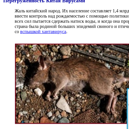
Перегруженность Китая Вирусами
Жаль китайский народ. Их население составляет 1,4 млрд
ввести контроль над рождаемостью с помощью политики 
всех сил пытается сдержать натиск воды, и когда она про
страна была родиной больших эпидемий свиного и птичье
со
вспышкой хантавируса
.