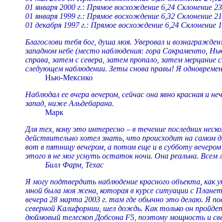
01 января 2000 г.: Прямое восхождение 6,24 Склонение 23
01 января 1999 г.: Прямое восхождение 6,32 Склонение 21
01 декабря 1997 г.: Прямое восхождение 6,24 Склонение 1
Благослови тебя бог, душа моя. Уверовал и вознагражде
западном небе (место наблюдения: гора Сакраменто, Нь
справа, затем с севера, затем пропало, затем мерцани
следующем наблюдении. Зеты снова правы! Я одновременн
Нью-Мексико
Наблюдал ее вчера вечером, сейчас она явно красная и нече
запад, ниже Альдебарана.
Марк
Для тех, кому это интересно – в течение последних неск
действительно хотел знать, что происходит на самом де
вот в пятницу вечером, а потом еще и в субботу вечером
этого я не мог уснуть остаток ночи. Она реальна. Всем 
Билл Фарм, Техас
Я могу подтвердить наблюдение красного объекта, как у
мной была моя жена, которая в курсе ситуации с Плането
вечера 28 марта 2003 г. там где обычно это делаю. Я по
северной Калифорнии, шел дождь. Как только он пройдет
дюймовый телескоп Добсона F5, поэтому мощность и свет