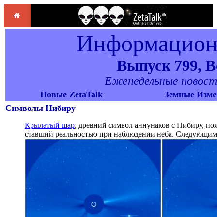
Информационн
Выпуск 799, Во
Еженедельные новости 
Новые ZetaTalk
Земные Изме
Символы Нибиру
Крылатый шар
, древний символ аннунаков с Нибиру, по
ставший реальностью при наблюдении неба. Следующи