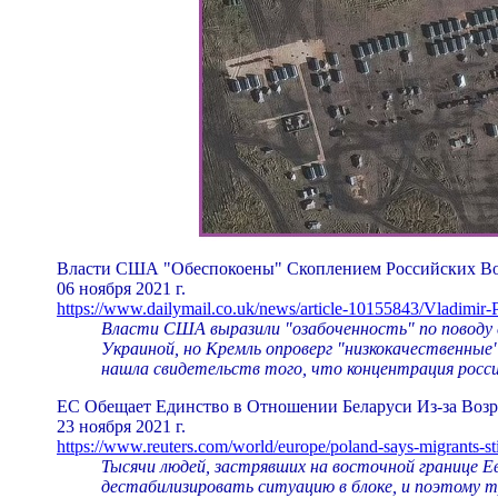
Власти США "Обеспокоены" Скоплением Российских Во
06 ноября 2021 г.
https://www.dailymail.co.uk/news/article-10155843/Vladimir-P
Власти США выразили "озабоченность" по поводу с
Украиной, но Кремль опроверг "низкокачественные"
нашла свидетельств того, что концентрация росси
ЕС Обещает Единство в Отношении Беларуси Из-за Воз
23 ноября 2021 г.
https://www.reuters.com/world/europe/poland-says-migrants-sti
Тысячи людей, застрявших на восточной границе Е
дестабилизировать ситуацию в блоке, и поэтому т