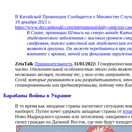
В Китайской Провинции Сообщается о Множестве Случа
19 декабря 2021 г.
https://www.deccanherald.com/international/daily-omicron-cas
В Сиане, провинции Шэньси на северо-западе Кита
эпидемического заболевания с высоким уровнем см
синдромом, также известной как эпидемическая ге
являются грызуны. Он может передаваться при уку
контакте с кровью, мочой или фекалиями заражен
ZetaTalk
Проницательность
31/01/2022:
Геморрагическая
часто. Отличительной особенностью этого года являетс
нескольких месяцев, поэтому те, у кого есть иммуните
Covid, которые развиваются или разрабатываются, что
спланированными или преднамеренными, потому что Кита
Барабаны Войны в Украине
В то время как западные страны нагнетают ситуацию вокр
наоборот. Путин хочет удержать западные страны от
вто
Ново-Мадридского цунами или затопления, ожидаемого н
своих граждан на Дальний Восток, где они будут находи