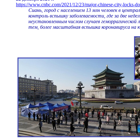
https://www.cnbc.com/2021/12/23/major-chinese-city-locks-d
Сиань, город с населением 13 млн человек в центра
контроль вспышку заболеваемости, где за две неде
неустановленным числом случаев геморрагической 
тем, более масштабная вспышка коронавируса на ю