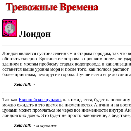
Лондон
Лондон является густонаселенным и старым городом, так что в
обстоять скверно. Британские острова в прошлом получали уда
зданиям и мостам проблему старых водопровода и канализации, 
останется выше уровня моря и после того, как полюса растаю
более приятным, чем другие города. Лучше всего еще до сдвига
ZetaTalk
™
Так как
Европейское цунами
, как ожидается, будет наполовин
можно ожидать в это время на низменностях Англии и на восто
цунами может промчаться не через все низменности внутри Ан
лондонских доков. Это будет не просто наводнение, а бедствие
ZetaTalk
™ 28 августа 2010