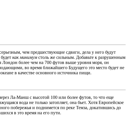
серьезным, чем предшествующие сдвиги, дела у него будут
 будет
как минимум
столь же сильным. Добавьте к разрушенным
ня Лондон более чем на 700 футов выше уровня моря, он
лодающими, во время ближайшего Будущего это место будет не
 океане в качестве основного источника пищи.
ерез Ла-Манш с высотой 100 или более футов, то что еще
ущаяся вода не только затопляет, она бьет. Хотя Европейское
ного побережья и поднимется по реке Темза, докатившись до
шихся в это время на его пути.