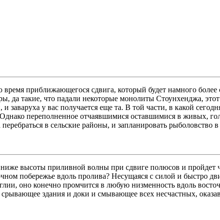
о время приближающегося сдвига, который будет намного более 
ры, да такие, что падали некоторые монолиты Стоунхенджа, этот
и заваруха у вас получается еще та. В той части, в какой сегод
т. Однако переполненное отчаявшимися оставшимися в живых, го
 перебраться в сельские районы, и запланировать рыболовство в
у ниже высоты приливной волны при сдвиге полюсов и пройдет ч
чном побережье вдоль пролива? Несущаяся с силой и быстро движ
глии, оно конечно промчится в любую низменность вдоль восточ
, срывающее здания и доки и смывающее всех несчастных, оказав