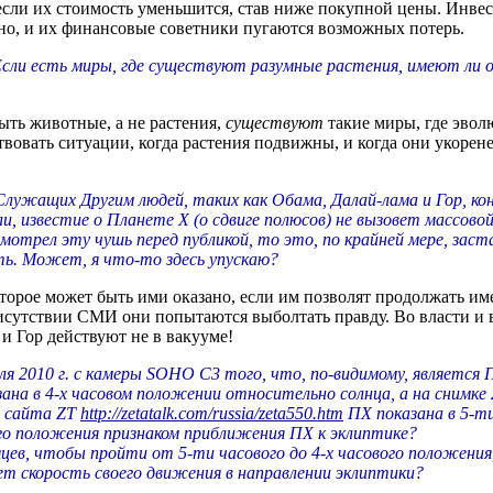
 если их стоимость уменьшится, став ниже покупной цены. Инв
но, и их финансовые советники пугаются возможных потерь.
сли есть миры, где существуют разумные растения, имеют ли 
ыть животные, а не растения,
существуют
такие миры, где эвол
вовать ситуации, когда растения подвижны, и когда они укорене
 Служащих Другим людей, таких как Обама, Далай-лама и Гор, к
и, известие о Планете X (о сдвиге полюсов) не вызовет массово
мотрел эту чушь перед публикой, то это, по крайней мере, заст
ть. Может, я что-то здесь упускаю?
орое может быть ими оказано, если им позволят продолжать име
присутствии СМИ они попытаются выболтать правду. Во власти 
 и Гор действуют не в вакууме!
ля 2010 г. с камеры SOHO C3 того, что, по-видимому, является
зана в 4-х часовом положении относительно солнца, а на снимке 
ы сайта ZT
http://zetatalk.com/russia/zeta550.htm
ПХ показана в 5-т
ого положения признаком приближения ПХ к эклиптике?
цев, чтобы пройти от 5-ти часового до 4-х часового положения, 
ет скорость своего движения в направлении эклиптики?