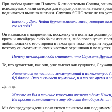
При любом движении Планеты X относительно Солнца, занимающ
используемых нами методов для моделирования на Земле времен
подниматься выше эклиптики. Спутник SOHO тоже не так устой
Была ли у Дика Чейни бурная вспышка гнева, которая за
его из себя?
Он находился в напряжении, поскольку его попытки доминирова
кроты и инсайдеры либо были изгнаны, либо повернулись прот
любая попытка с его стороны в таком деле тоже потерпит неуда
поэтому он смотрит на своих частных охранников и волнуется,
Почему некоторые люди считают, что Служить Другим - 
Те, кто думает так, как они, уже мыслят как сущности, Служащ
Увеличилась ли частота землетрясений и их магнитуда?
6,9 баллов. Это вызывает изумление, и в то же время в 
Да, и да.
Живете ли Вы в течение какого-то времени в доме Нэнси
Вы просто заглядываете в эту область для обсуждения?
Мы без предупреждения появляемся с визитом или поднимаем Нэ