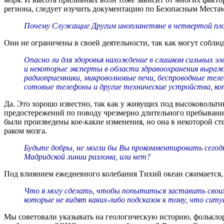
региона, следует изучить документацию по Безопасным Местам
Почему Служащие Другим инопланетяне в четвертой пл
Они не ограничены в своей деятельности, так как могут соблюд
Опасно ли для здоровья нахождение в слишком сильных 
и некоторые эксперты в области здравоохранения выраж
радиоприемники, микроволновые печи, беспроводные теле
сотовые телефоны и другие технические устройства, кот
Да. Это хорошо известно, так как у живущих под высоковольт
предостережений по поводу чрезмерно длительного пребывани
были произведены кое-какие изменения, но она в некоторой ст
раком мозга.
Будьте добры, не могли бы Вы прокомментировать сегодн
Мадридской линии разлома, или нет?
Под влиянием ежедневного колебания Тихий океан сжимается, а
Что я могу сделать, чтобы попытаться заставить своих 
которые не видят каких-либо подсказок к тому, что сит
Мы советовали указывать на геологическую историю, фольклор,