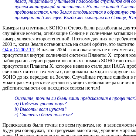
назад, тщательно учитывая положение спутников для соз
путем манипуляций инопланетян. Но после нашей 7-летн
предполагается, что Земля отодвигается в обратную сто
примерно на 5 месяцев. Когда мы смотрим на Солнце, Юп
Камеры на спутниках SOHO и Стерео были разработаны для тог
случайные кометы, огибающие Солнце и солнечные вспышки и пя
камер, является второстепенной. Поэтому для них не требуютс
2003 г., когда Земля остановилась на своей орбите, это застиг
Q4 и C/2002 T7
. В начале 2004 г. они оказались не в тех мест
присутствия внутри солнечной системы Планеты Х, строил коз
наблюдались серии редактированных снимков SOHO или откло
присутствия Планеты Х, которое недавно стало для НАСА проб
световых пятен в тех местах, где должны находиться другие п
SOHO до их передачи на Землю. Случайные глупые ошибки в п
может рассмотреть все детали и увидеть небольшие различия в 
действительности он находится совсем не там!
Оцените, точны ли были ваши предсказания в процента
a) Подъема уровня моря?
b) Высоты волн цунами?
c) Степень сдвига полюсов?
Предсказания были точны по всем пунктам, но, в зависимости о
Будущем обнаружат, что требуемая высота над уровнем моря мож
моря. И высота приливных волн тоже зависит от многих фактор