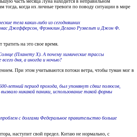
льшую часть месяца Луна находится в неправильном
ам тогда, когда их личные тревоги по поводу ситуации в мире
еские тела каких-либо из сегодняшних
омас Джефферсон, Фрэнклин Делано Рузвельт и Джон Ф.
т тратить на это свое время.
Солнце (Планету X). А почему химические трассы
сего дня, а иногда и ночью?
ением. При этом учитываются потоки ветра, чтобы туман мог в
600-летний период прохода, был упомянут сдвиг полюсов,
 вызвало никакой паники, использование такой формы
 проблем с долгами Федеральное правительство больше
тора, наступит свой предел. Китаю не нормально, с