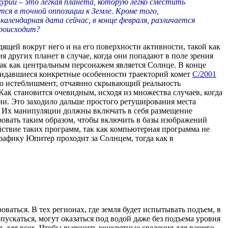
урий – это легкая планета, которую легко сместить
ся в точной оппозиции к Земле. Кроме того,
алендарная дата сейчас, в конце февраля, различается
происходит?
ящей вокруг него и на его поверхности активности, такой как
 других планет в случае, когда они попадают в поле зрения
так как центральным персонажем является Солнце. В конце
давшиеся конкретные особенности траекторий комет
C/2001
е. Но истеблишмент, отчаянно скрывающий реальность
ак становится очевидным, исходя из множества случаев, когда
. Это заходило дальше простого ретуширования места
у. Их манипуляции должны включать в себя размещение
ировать таким образом, чтобы включить в базы изображений
твие таких программ, так как компьютерная программа не
графику Юпитер проходит за Солнцем, тогда как в
ваться. В тех регионах, где земля будет испытывать подъем, в
пускаться, могут оказаться под водой даже без подъема уровня
ь для всех. Чтобы выяснить конкретные сведения для вашего