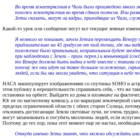
Во время землетрясения в Чили было произведено много 
похожи землетрясения во время сдвига полюсов. Или раз
Зеты сказать, могут ли кадры, приходящие из Чили, слу
Какой-то урок или сообщение несут все текущие земные измен
Я немного не понимаю, зачем Зетам перемещать Венеру 
приблизительно на 45 градусов от той точки, где мы ви
положение было правильным, неправильным будет звездн
при наблюдении с Земли – прим. перев.) и коньюнкций (со
то Венера должна быть видна в небе вместе с такими соз
почему же они идут на такое большое осложнение, скрыв
людей, если бы мы могли увидеть, что ситуация в небе п
НАСА манипулирует изображениями со спутника SOHO и астрон
этом публику в нерешительности спрашивать себя, - что же так
остановки на орбите. Выйдите из дома и
взгляните
на фактичес
Юг не по магнитному компасу, а по маркерам землемерной съе
пределах ограниченной области с обеих сторон Солнца, потому
отклонять достигающие Земли световые лучи, не очень трудно
могут запаниковать и погубить миллионы людей, если испугают
Поэтому до тех пор, пока этот момент еще не настал, необход
Откуда именно Зеты знают, что можно обсуждать или 