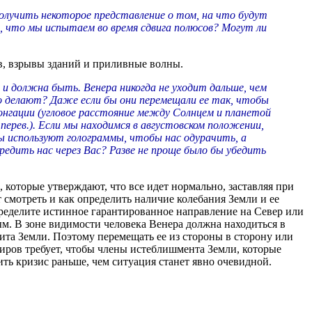
получить некоторое представление о том, на что будут
м, что мы испытаем во время сдвига полюсов? Могут ли
ов, взрывы зданий и приливные волны.
и должна быть. Венера никогда не уходит дальше, чем
то делают? Даже если бы они перемещали ее так, чтобы
онгации (угловое расстояние между Солнцем и планетой
 перев.). Если мы находимся в августовском положении,
еты используют голограммы, чтобы нас одурачить, а
едить нас через Вас? Разве не проще было бы убедить
торые утверждают, что все идет нормально, заставляя при
 смотреть и как определить наличие колебания Земли и ее
ределите истинное гарантированное направление на Север или
м. В зоне видимости человека Венера должна находиться в
ита Земли. Поэтому перемещать ее из стороны в сторону или
Миров требует, чтобы члены истеблишмента Земли, которые
ть кризис раньше, чем ситуация станет явно очевидной.