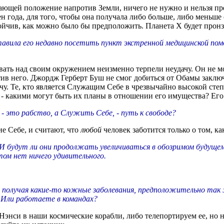
ей положение напротив Земли, ничего не нужно и нельзя предп
 года, для того, чтобы она получала либо больше, либо меньше 
чив, как можно было бы предположить. Планета X будет пронза
ставила его недавно посетить пункт экстренной медицинской по
ть над своим окружением неизменно терпели неудачу. Он не мож
ив него. Джордж Герберт Буш не смог добиться от Обамы заключ
чу. Те, кто является Служащим Себе в чрезвычайно высокой степе
 - какими могут быть их планы в отношении его имущества? Его
это рабство, а Служить Себе, - путь к свободе?
ие Себе, и считают, что
любой
человек заботится только о том, ка
 И будут ли они продолжать увеличиваться в обозримом будущем
этом нет ничего удивительного.
, получая какие-то кожные заболевания, предположительно так 
 Или работаете в командах?
нси в наши космические корабли, либо телепортируем ее, но ник