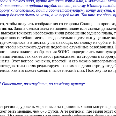
дания такого вида, будто все идет нормально, и маленький Мерк
ей остановки на орбиты трудно понять, почему Юпитер находит
рону к положению, почти соответствующему концу августа, а к
итер должен быть за нами, а не перед нами. Так что же здесь 
о, чтобы получать изображения со стороны Солнца – о происход
тна. Задача съемки звезд на заднем плане или съемки движения
я высокая точность изображения или разрешение заднего плана, 
ло врасплох истеблишмент, а следовательно и
уже
выпущенные ожи
ах, где ожидалось, а в местах, учитывающих остановку на орбит
ни чтобы исключить другие подобные случайные разоблачения. К
нившихся планет, изображения SOHO подвергались манипуляции
лематичным, так как ее хвост размахивает из стороны в сторон
ланеты. Этот вопрос, конечно, простой, и его можно запрограмм
оследовательностях редактируемых снимков демонстрируют дейс
тенях, как это может сделать человеческий глаз. Поэтому по их 
х? Ответьте, пожалуйста, по каждому пункту:
т региона, уровень моря и высота приливных волн могут варьиро
ет быть меньше, чем 675 футов. А те регионы, где земля будет о
ов. Мы даем ориентиры для того, чтобы обеспечить безопасност