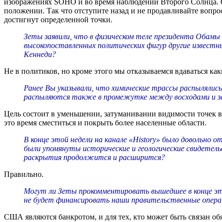
изображениях SOHO и во время наблюдений Второго Солнца. С
положении. Так что отступите назад и не продавливайте вопрос
достигнут определенной точки.
Зеты заявили, что в физическом теле президента Обамы н
высокопоставленных политических фигур другие извест
Кеннеди?
Не в политиков, но кроме этого мы отказываемся вдаваться ка
Ранее Вы указывали, что химические трассы распылялись
распыляются также в промежутке между восходами и зак
Цель состоит в уменьшении, затуманивании видимости точек во
это время сместиться и покрыть более населенные области.
В конце этой недели на канале «Нistory» было довольно 
были упомянуты исторические и геологические свидетель
раскрытия продолжится и расширится?
Правильно.
Могут ли Зеты прокомментировать вышедшее в конце это
не будет финансировать наши правительственные операц
США являются банкротом, и для тех, кто может быть связан об