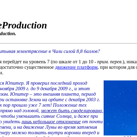
eProduction
duction.
тывая землетрясение в Чили силой 8,8 баллов?
ля перейдет на уровень 7 (по шкале от 1 до 10 -
прим. перев.
), ник
, достаточно существенное
движение платформ
, при котором для
и.
ся Юпитер. Я проверил последний проход
оября 2009 г. до 9 декабря 2009 г., и этот
зом. Юпитер – это внешняя планета, период
и остановке Земли на орбите с декабря 2003 г.
ех пор прошло уже 7 лет! Положение тех
 прямо над головой,
может быть смоделировано
,
 чтобы уменьшить сияние Солнца, и даже при
но увидеть
лишь небольшое отклонение
от почти
мени, и на движение Луны во время затмения
Венеру можно толкать внутри воронки вперед и