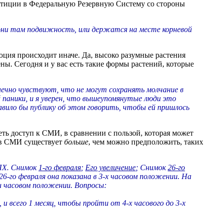
естиции в Федеральную Резервную Систему со стороны
они там подвижность, или держатся на месте корневой
юция происходит иначе. Да, высоко разумные растения
ны. Сегодня и у вас есть такие формы растений, которые
онечно чувствуют, что не могут сохранять молчание в
й паники, и я уверен, что вышеупомянутые люди это
авило бы публику об этом говорить, чтобы ей пришлось
ть доступ к СМИ, в сравнении с пользой, которая может
и в СМИ существует
больше
, чем можно предположить, таких
 ПХ. Снимок
1-го февраля
;
Его увеличение
; Снимок
26-го
26-го февраля она показана в 3-х часовом положении. На
и часовом положении. Вопросы:
и всего 1 месяц, чтобы пройти от 4-х часового до 3-х