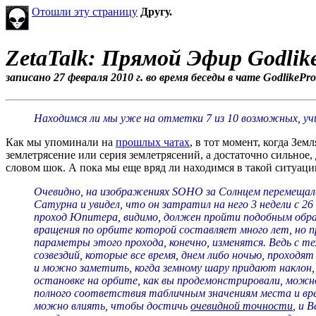
Отошли эту страницу
Другу.
ZetaTalk: Прямой Эфир Godlik
записано 27 февраля 2010 г. во время беседы в чате GodlikePro
Находимся ли мы уже на отметки 7 из 10 возможных, учи
Как мы упоминали на
прошлых чатах
, в тот момент, когда Зем
землетрясение или серия землетрясений, а достаточно сильное
словом шок. А пока мы еще вряд ли находимся в такой ситуаци
Очевидно, на изображениях SOHO за Солнцем перемещал
Сатурна и увидел, что он затратил на него 3 недели с 26 н
проход Юпитера, видимо, должен пройти подобным обра
вращения по орбите которой составляет много лет, но пр
параметры этого прохода, конечно, изменятся. Ведь с т
созвездий, которые все время, днем либо ночью, проходят
и можно заметить, когда земному шару придают наклон,
остановке на орбите, как вы продемонстрировали, мож
полного соответствия табличным значениям места и вре
можно влиять, чтобы достичь
очевидной точности
, и 