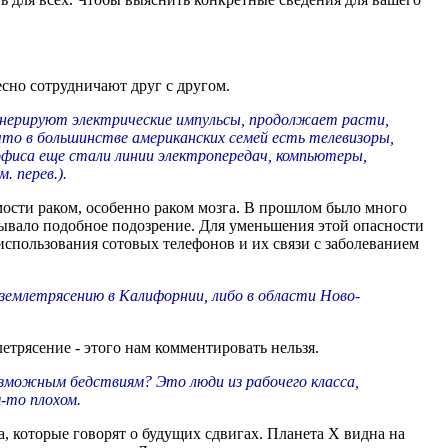
есно сотрудничают друг с другом.
енерируют электрические импульсы, продолжает расти,
что в большинстве американских семей есть телевизоры,
офиса еще стали линии электропередач, компьютеры,
 перев.).
мости раком, особенно раком мозга. В прошлом было много
ывало подобное подозрение. Для уменьшения этой опасности
использования сотовых телефонов и их связи с заболеванием
землетрясению в Калифорнии, либо в области Ново-
етрясение - этого нам комментировать нельзя.
озможным бедствиям? Это люди из рабочего класса,
-то плохом.
, которые говорят о будущих сдвигах. Планета Х видна на