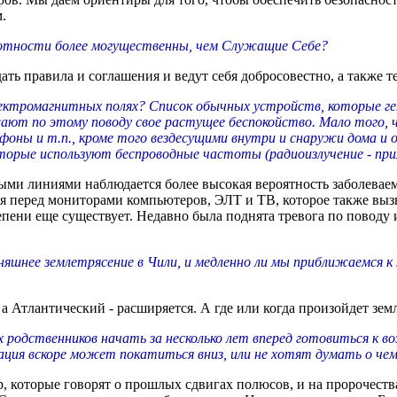
.
отности более могущественны, чем Служащие Себе?
ать правила и соглашения и ведут себя добросовестно, а также т
электромагнитных полях? Список обычных устройств, которые г
ают по этому поводу свое растущее беспокойство. Мало того, 
фоны и т.п., кроме того вездесущими внутри и снаружи дома и 
орые используют беспроводные частоты (радиоизлучение - прим.
ными линиями наблюдается более высокая вероятность заболевае
я перед мониторами компьютеров, ЭЛТ и ТВ, которое также выз
епени еще существует. Недавно была поднята тревога по поводу 
яшнее землетрясение в Чили, и медленно ли мы приближаемся к 
 Атлантический - расширяется. А где или когда произойдет земл
родственников начать за несколько лет вперед готовиться к в
уация вскоре может покатиться вниз, или не хотят думать о чем
 которые говорят о прошлых сдвигах полюсов, и на пророчества