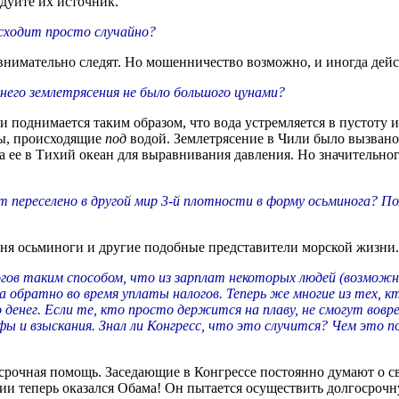
дуйте их источник.
исходит просто случайно?
 внимательно следят. Но мошенничество возможно, и иногда дейс
него землетрясения не было большого цунами?
ли поднимается таким образом, что вода устремляется в пустоту
мы, происходящие
под
водой. Землетрясение в Чили было вызвано
а ее в Tихий океан для выравнивания давления. Но значительно
переселено в другой мир 3-й плотности в форму осьминога? Пол
одня осьминоги и другие подобные представители морской жизни.
огов таким способом, что из зарплат некоторых людей (возможн
обратно во время уплаты налогов. Теперь же многие из тех, к
енег. Если те, кто просто держится на плаву, не смогут вовре
 и взыскания. Знал ли Конгресс, что это случится? Чем это 
осрочная помощь. Заседающие в Конгрессе постоянно думают о 
и теперь оказался Обама! Он пытается осуществить долгосрочную