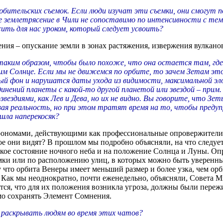
любительских съемок. Если люди изучат эти съемки, они смогут 
ве землетрясение в Чили не сопоставимо по интенсивности с те
жить для нас уроком, который следует усвоить?
ения – опускание земли в зонах растяжения, извержения вулкан
таким образом, чтобы было похоже, что она остается там, где 
дим Солнце. Если мы не движемся по орбите, то зачем Зетам э
ый фон и нарушатся даты ухода из видимости, максимальной эл
единений планеты с какой-то другой планетой или звездой – прим.
вездиями, как Лев и Дева, но их не видно. Вы говорите, что З
ая реальность, но при этом тратят время на то, чтобы предупр
ошла наперекосяк?
омами, действующими как профессиональные опровержители, ко
ое они видят? В прошлом мы подробно объясняли, на что следует
кое состояние ночного неба и на положение Солнца и Луны. Оп
мки или по расположению улиц, в которых можно быть уверенны
 что орбита Венеры имеет меньший размер и более узка, чем орб
. Как мы неоднократно, почти еженедельно, объясняли, Совета 
ся, что для их положения возникла угроза, должны были пережи
имо сохранять Элемент Сомнения.
раскрывать людям во время этих чатов?