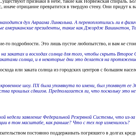
уществуют признаки в небе, такие как Норвежская спираль. Бо
, иначе отрицание превратится в твердую стену. Они придут к в
аходится дух Авраама Линкольна. А перевоплотились ли в физич
ные американские президенты, такие как Джордж Вашингтон, Т
кие-то подробности. Это лишь пустое любопытство, и вам
не
стои
 на закатах и восходах солнца для того, чтобы скрыть Второе 
атами солнца, и в некоторые дни это делается на протяжение в
схода или заката солнца из городских центров с большим насел
откровенное шоу. ПХ была упомянута по имени, был упомянут ее 3
ства прошлых сдвигов. Предполагается ли, что поскольку это не
й недели заявление Федеральной Резервной Системы, что из-за
ии в том масштабе, как раньше? Что с тех пор изменилось?
язательством постоянно поддерживать погрязшего в долгах креди