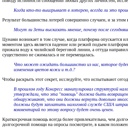
поводу истинности сообщений любых других личностей, иссле
Когда кто-то выигрывает в лотерею, всегда ли это про
Результат большинства лотерей совершенно случаен, и за этим
Могут ли Зеты высказать мнение, почему после сегодняш
Цунами возникает в том случае, когда платформа опускается и
моментом здесь является падение или резкий подъем платфор
прижала воду к чилийской береговой линии, а оттуда направил
существенно не сжималась и не перемещалась.
Что может ожидать большинство из нас, которое будет 
изменения цветов кожи и т.д.?
Чтобы раскрыть этот секрет, исследуйте, что испытывают сег
В прошлом году Конгресс манипулировал структурой нал
утверждали, что эта "помощь" должна быть возвращена 
обнаруживают, что они должны вернуть довольно много д
должны будут заплатить налоговой службе США штрафы
комментарий по этому вопросу будет очень ценен.
Краткосрочная помощь всегда более привлекательна, чем долг
долгосрочной помощи на опросы посмотрите, в каком положени