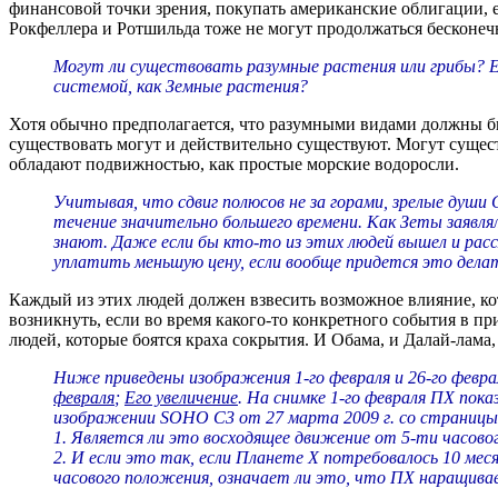
финансовой точки зрения, покупать американские облигации,
Рокфеллера и Ротшильда тоже не могут продолжаться бесконеч
Могут ли существовать разумные растения или грибы? Е
системой, как Земные растения?
Хотя обычно предполагается, что разумными видами должны б
существовать могут и действительно существуют. Могут сущест
обладают подвижностью, как простые морские водоросли.
Учитывая, что сдвиг полюсов не за горами, зрелые души
течение значительно большего времени. Как Зеты заявлял
знают. Даже если бы кто-то из этих людей вышел и расс
уплатить меньшую цену, если вообще придется это дела
Каждый из этих людей должен взвесить возможное влияние, кот
возникнуть, если во время какого-то конкретного события в 
людей, которые боятся краха сокрытия. И Обама, и Далай-лама,
Ниже приведены изображения 1-го февраля и 26-го февра
февраля
;
Его увеличение
. На снимке 1-го февраля ПХ пока
изображении SOHO C3 от 27 марта 2009 г. со страниц
1. Является ли это восходящее движение от 5-ти часов
2. И если это так, если Планете Х потребовалось 10 меся
часового положения, означает ли это, что ПХ наращива