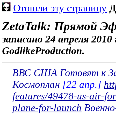
Отошли эту страницу
Д
ZetaTalk: Прямой Эф
записано 24 апреля 2010 г
GodlikeProduction.
ВВС США Готовят к За
Космоплан
[22 апр.]
ht
features/49478-us-air-for
plane-for-launch
Военно