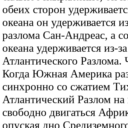
обеих сторон удерживаетс
океана он удерживается и
разлома Сан-Андреас, а с
океана удерживается из-з
Атлантического Разлома. 
Когда Южная Америка разв
синхронно со сжатием Tих
Атлантический Разлом на
свободно двигаться Африк
опуская дно Средиземног