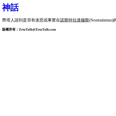
神話
齊塔人談到是否有迷思或事實在
諾斯特拉達穆斯
(Nostradam
版權所有：ZetaTalk@ZetaTalk.com