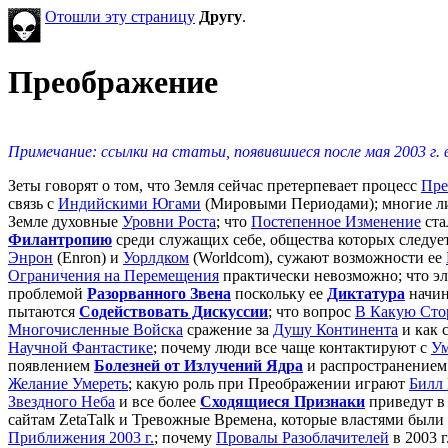
Отошли эту страницу
Другу
.
Преображение
Примечание: ссылки на статьи, появившиеся после мая 2003 
Зеты говорят о том, что Земля сейчас претерпевает процесс
Пре
связь с
Индийскими Югами
(Мировыми Периодами); многие ли
Земле духовные
Уровни Роста
; что
Постепенное Изменение
ста
Филантропию
среди служащих себе, общества которых следуе
Энрон
(Enron) и
Уорлдком
(Worldcom), сужают возможности ее
Ограничения на Перемещения
практически невозможно; что эл
проблемой
Разорванного Звена
поскольку ее
Диктатура
начин
пытаются
Содействовать Дискуссии
; что вопрос
В Какую Сто
Многочисленные Войска
сражение за
Душу Континента
и как 
Научной Фантастике
; почему люди все чаще контактируют с
У
появлением
Болезней от Излучений Ядра
и распространение
Желание Умереть
; какую роль при Преображении играют
Билл 
Звездного Неба
и все более
Сходящиеся Признаки
приведут в 
сайтам ZetaTalk и Тревожные Времена, которые властями были
Приближения 2003 г.
; почему
Провалы Разоблачителей
в 2003 г