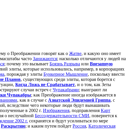
ему о Преображении говорят как о
Жатве
, и какую оно имеет
о масштабы часто
Занижаются
; насколько отличаются у людей на
ься
; почему это вызывает
Боязнь Разрыва
или
Внезапную
вий элиты, которые использовались, например, в корпорациях
ма
, порождая у элиты
Бункерное Мышление
, поскольку ввести
ие Планов
, существующих среди элиты, которая борется с
туации,
Когда Ложь не Срабатывает
, и о том, как Зеты
юстрируют случаи встреч с
Чупакабрами
; выиграют ли
нки Чупакабры
; как Преображение иногда изображается в
еваниями
, как в случае с
Азиатской Эпидемией Гриппа
, c
ой, вследствие чего некоторые люди будут вынашивать
о полученные в 2002 г.
Изображения
, подправления
Карт
ая о неслучайной
Бессодержательности СМИ
, повернется к
ждение 2002 г.
сохранятся и будут усиливаться по мере
и
Раскрытию
; и каким путем пойдет
Россия
,
Католическая