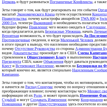
Церковь
и будут развиваться
Пограничные Конфликты
, а такж
Зеты говорят о том, как будут реагировать на эти события
Орга
масштаб
Экономического Краха
путем осуществления
Концепц
Правительства
; почему катастрофы авиарейсов
TWA 800
и
Swis
2000 Год
, телеигра
Выживший
и необходимость полагаться тол
будущие формы
Правления
; чего можно ожидать в
Следующие 3
когда предлагается делать
Безопасные Убежища
, начать
Личные
Вероятная
возможность, и что будет происходить
До Последни
Противоречивые
сведения, и когда
Маленький Человек
должен 
в итоге придет к выводу, что населению необходимо предостав
почему
Отсутствие Руководства
со стороны
Администрации Б
видов
Доказательства
; произойдет ли в США
Смена Капитано
стремлением к
Общественному Благу
и выполнению
Насущно
Президента
США; какие
Объяснения
будут даваться руководит
Крест
и
Встревожит Население
, являются ли
Беспорядки во 
который конечно же, является специально
Нацеленным Сообщ
Кампании
.
Зеты говорят о том, что контактерам, чтобы их мотивировать, 
и начнется ли
Распад Социума
; почему по вопросу отношения
преображающее влияние; почему контактеры часто
Меняют сво
информации об их
Роли
, и может происходить
Изменение Фак
Судьбой
и могут
Создавать Изменения
; почему
Координация
ко
Помощники
и другие
Присутствующие
здесь посетители из ин