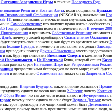
е
Ситуации Завершения Игры
в течение
Последнего Года
.
низованные Религии
и
Богатая Элита
, полагающаяся на
Бумажн
ии Экономической Стабилизации
(NESCARA), навязывания
Нов
sair 111
вовсе не являются несчастными случаями; как связаны м
ько на
Самообеспечение
; кто получит право жить в сообществах
,5 Года
до приближения нового тысячелетия или
В течение 2000
 Приготовления
и принимать
Собственные Решения
; что может
х Дней
; почему у людей преобладают
Спасительные Ожидания
будет потерять свои вложения; как будет со временем меняться
Р
лять
Больше Правды
, и именно это заставляет его делать
Запозда
уша
приводит к поиску
Других Объяснений
вместо предоставляе
в
и как будет организована
Внезапная Смерть
в кампании Клинт
й Необходимости
, а
Не Политикой
Буша, который станет
Козл
елями разных стран
На Земном Шаре
или
Репрессивными Режим
Франции
предвестниками беспорядков во всем мире; какой будет 
ением
и внимательно
Отслеживается
, может стать
Запретным Со
иногда дают
Видения Будущего
; какое влияние оказывают
Предве
 к грядущему сдвигу полюсов возникло
2 Лагеря
; почему
Контакт
й Образ Жизни
, но так же часто испытывают и
Неуверенность
; 
торов
; почему после сдвига многие будут
Ведомы Детьми
; поче
нтактеров происходит все чаще; какой может быть
Деятельность
ых миров; почему пытались произвести изменения такие люди, 