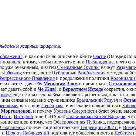
г. выделены жирным шрифтом.
ображения
, и как оно было описано в книге
Оаспе
(Oahspe); поч
 подошли к тому, чтобы получить о нем
Предвидение
, и что ег
ло уже очевидным, и затем
Смешанные Группы
начнут
Разделят
т
Избегать
; что недавние
Публичные Разоблачения
методов дейст
Репрессивного Правления
и продолжения политики
Колониализ
ита считает для себя
Меньшим Злом
и происходит
Столкновен
ает давать сбой и
Че Жив!
; о
Вероятном Исходе
сокрытия, о си
рону?
еще не для всех на Земле является решенным, как это илл
с ним связаны недавно случившийся
Бразильский Розуэл
и
Оста
мершими
, как в шоу
Переправа
, и все чаще сталкиваются с
Забол
м
Моргеллонов
, и почему
Уровень Смертности
будет очень высок
Гейтс
,
Интернет
, или США как
Плавильный Котел Народов
, чт
конце концов к тому, что
Обеспокоенная Публика
, подозревающ
Сохранены
; почему социологические
Тенденции 2002 г.
и
Возбу
. и
Шок от Наблюдений
подтолкнут общественность к
Дебатам