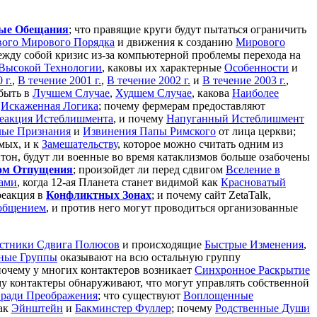
ые Обещания
; что правящие круги будут пытаться ограничить
ого Мирового Порядка
и движения к созданию
Мирового
ежду собой кризис из-за компьютерной проблемы перехода на
Высокой Технологии
, каковы их характерные
Особенности
и
 г.
,
В течение 2001 г.
,
В течение 2002 г.
и
В течение 2003 г.
,
 быть в
Лучшем Случае
,
Худшем Случае
, какова
Наиболее
и
Искаженная Логика
; почему фермерам предоставляют
еакция Истеблишмента
, и почему
Напуганный Истеблишмент
лые Признания
и
Извинения Папы Римского
от лица церкви;
мых, и к
Замешательству
, которое можно считать одним из
он, будут ли военные во время катаклизмов больше озабочены
ом Отпущения
; произойдет ли перед сдвигом
Вселение в
ами
, когда 12-ая Планета станет видимой как
Красноватый
реакция в
Конфликтных Зонах
; и почему сайт ZetaTalk,
общением
, и против него могут проводиться организованные
стники Сдвига Полюсов
и происходящие
Быстрые Изменения
,
ные Группы
оказывают на всю остальную группу
почему у многих контактеров возникает
Синхронное Раскрытие
му контактеры обнаруживают, что могут управлять собственной
 ради Преображения
; что существуют
Воплощенные
как
Эйнштейн
и
Бакминстер Фуллер
; почему
Родственные Души