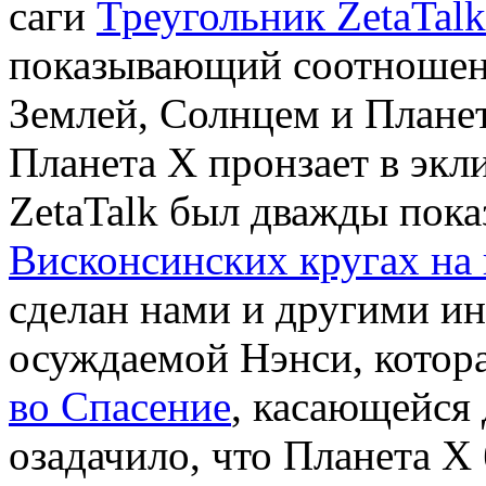
саги
Треугольник ZetaTalk
показывающий соотноше
Землей, Солнцем и Планет
Планета X пронзает в экл
ZetaTalk был дважды показ
Висконсинских кругах на
сделан нами и другими и
осуждаемой Нэнси, котора
во Спасение
, касающейся 
озадачило, что Планета 