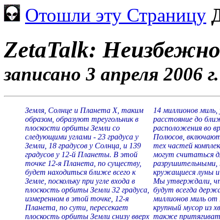
Отошли эту Страницу
ZetaTalk: Неизбежн
записано 3 апреля 2006 г.
Земля, Солнце и Планета Х, таким
14 миллионов миль,
образом, образуют треугольник в
расстояние до бли
плоскости орбиты Земли со
расположения во в
следующими углами - 23 градуса у
Полюсов, включают
Земли, 18 градусов у Солнца, и 139
тех частей комплек
градусов у 12-й Планеты. В этой
могут считаться д
точке 12-я Планета, по существу,
разрушительными, 
будет находиться ближе всего к
кружащиеся луны и
Земле, поскольку при угле входа в
Мы утверждали, ч
плоскость орбиты Земли 32 градуса,
будут всегда держа
измеренном в этой точке, 12-я
миллионов миль от
Планета, по сути, пересекает
крупный мусор из х
плоскость орбиты Земли снизу вверх
также притягивать