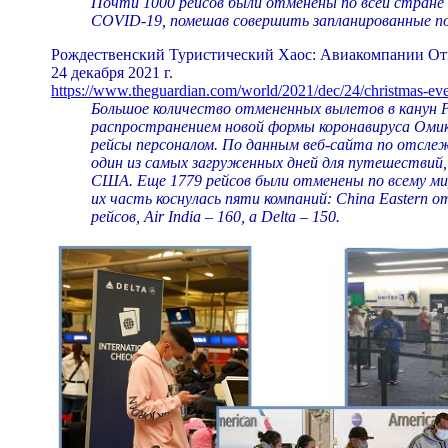
Почти 1000 рейсов были отменены по всей стране и
COVID-19, помешав совершить запланированные по
Рождественский Туристический Хаос: Авиакомпании От
24 декабря 2021 г.
https://www.theguardian.com/world/2021/dec/24/christmas-eve
Большое количество отмененных вылетов в канун 
распространением новой формы коронавируса Омикр
рейсы персоналом. По данным веб-сайта по отслеж
один из самых загруженных дней для путешествий,
США. Еще 1779 рейсов были отменены по всему мир
их часть коснулась пяти компаний: China Eastern от
рейсов, Air India – 160, а Delta – 150.