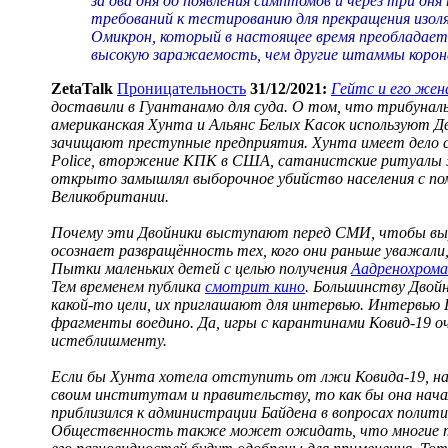
за два дня до появления симптомов и через три дн
требований к тестированию для прекращения изоляц
Омикрон, который в настоящее время преобладает 
высокую заражаемость, чем другие штаммы коронав
ZetaTalk
Проницательность
31/12/2021:
Гейтс и его жен
доставили в Гуантанамо для суда. О том, что трибун
американская Хунта и Альянс Белых Касок используют Д
зачищают преступные предприятия. Хунта имеет дело с
Police, вторжение КПК в США, сатанистские ритуалы 
открыто замышлял выборочное убийство населения с п
Великобритании.
Почему эти Двойники выступают перед СМИ, чтобы выр
осознает развращённость тех, кого они раньше уважали
Пытки маленьких детей с целью получения
Аадренохрома
Тем временем публика
смотрит кино
. Большинству Двойн
какой-то цели, их приглашают для интервью. Интервью
фрагменты воедино. Да, игры с карантинами Ковид-19 о
истеблишменту.
Если бы Хунта хотела отступить от лжи Ковида-19, на
своим институтам и правительству, то как бы она нач
приблизился к администрации Байдена в вопросах полит
Общественность также может ожидать, что многие тра