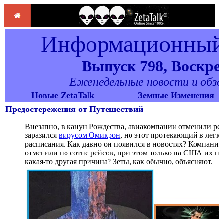
Информационный 
Выпуск 798, Воскрес
Еженедельные новости и обзор
Новые ZetaTalk
Земные Изменения
Предостережения от Путешествий
Внезапно, в канун Рождества, авиакомпании отменили р
заразился
вирусом Омикрон
, но этот протекающий в ле
расписания. Как давно он появился в новостях? Компании D
отменили по сотне рейсов, при этом только на США их п
какая-то другая причина? Зеты, как обычно, объясняют.