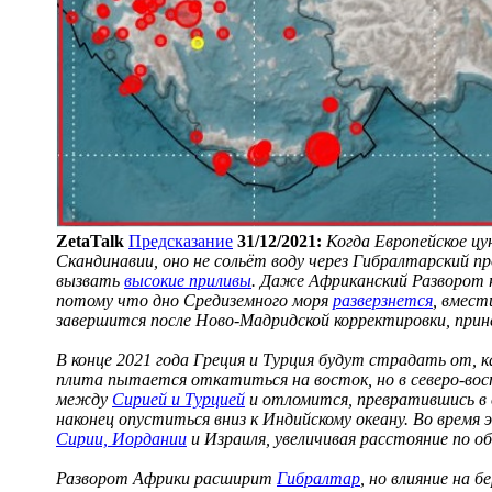
ZetaTalk
Предсказание
31/12/2021:
Когда Европейское ц
Скандинавии, оно не сольёт воду через Гибралтарский пр
вызвать
высокие приливы
. Даже Африканский Разворот н
потому что дно Средиземного моря
разверзнется
, вмест
завершится после Ново-Мадридской корректировки, прин
В конце 2021 года Греция и Турция будут страдать от, к
плита пытается откатиться на восток, но в северо-вост
между
Сирией и Турцией
и отломится, превратившись в 
наконец опуститься вниз к Индийскому океану. Во время
Сирии, Иордании
и Израиля, увеличивая расстояние по 
Разворот Африки расширит
Гибралтар
, но влияние на 