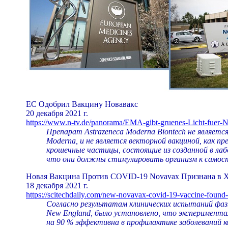
ЕС Одобрил Вакцину Новавакс
20 декабря 2021 г.
https://www.n-tv.de/panorama/EMA-gibt-gruenes-Licht-fuer-
Препарат Astrazeneca Moderna Biontech не являетс
Moderna, и не является векторной вакциной, как п
крошечные частицы, состоящие из созданной в лаб
что они должны стимулировать организм к самост
Новая Вакцина Против COVID-19 Novavax Признана в 
18 декабря 2021 г.
https://scitechdaily.com/new-novavax-covid-19-vaccine-found-
Согласно результатам клинических испытаний фазы
New England, было установлено, что эксперимента
на 90 % эффективна в профилактике заболеваний к