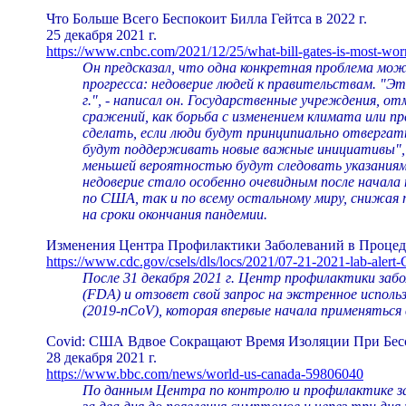
Что Больше Всего Беспокоит Билла Гейтса в 2022 г.
25 декабря 2021 г.
https://www.cnbc.com/2021/12/25/what-bill-gates-is-most-wor
Он предсказал, что одна конкретная проблема мо
прогресса: недоверие людей к правительствам. "Эт
г.", - написал он. Государственные учреждения,
сражений, как борьба с изменением климата или 
сделать, если люди будут принципиально отвергать
будут поддерживать новые важные инициативы", - 
меньшей вероятностью будут следовать указаниям
недоверие стало особенно очевидным после начала
по США, так и по всему остальному миру, снижая п
на сроки окончания пандемии.
Изменения Центра Профилактики Заболеваний в Проце
https://www.cdc.gov/csels/dls/locs/2021/07-21-2021-lab-alert
После 31 декабря 2021 г. Центр профилактики за
(FDA) и отзовет свой запрос на экстренное исполь
(2019-nCoV), которая впервые начала применяться 
Covid: США Вдвое Сокращают Время Изоляции При Бе
28 декабря 2021 г.
https://www.bbc.com/news/world-us-canada-59806040
По данным Центра по контролю и профилактике за