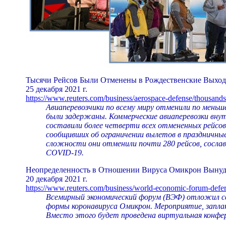
Тысячи Рейсов Были Отменены в Рождественские Выхо
25 декабря 2021 г.
https://www.reuters.com/business/aerospace-defense/thousands-
Авиаперевозчики по всему миру отменили по меньше
были задержаны. Коммерческие авиаперевозки вну
составили более четверти всех отмененных рейсов
сообщивших об ограничении вылетов в праздничные в
сложности они отменили почти 280 рейсов, сослав
COVID-19.
Неопределенность в Отношении Вируса Омикрон Вынуди
20 декабря 2021 г.
https://www.reuters.com/business/world-economic-forum-defe
Всемирный экономический форум (ВЭФ) отложил св
формы коронавируса Омикрон. Мероприятие, заплани
Вместо этого будет проведена виртуальная конфер