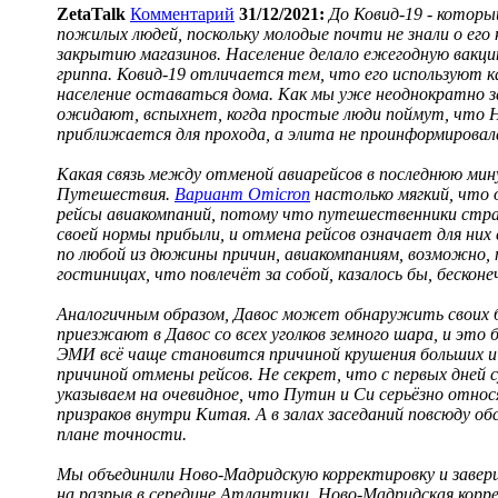
ZetaTalk
Комментарий
31/12/2021:
До Ковид-19 - которы
пожилых людей, поскольку молодые почти не знали о его н
закрытию магазинов. Население делало ежегодную вакци
гриппа. Ковид-19 отличается тем, что его используют 
население оставаться дома. Как мы уже неоднократно за
ожидают, вспыхнет, когда простые люди поймут, что Н
приближается для прохода, а элита не проинформировала
Какая связь между отменой авиарейсов в последнюю мин
Путешествия.
Вариант Omicron
настолько мягкий, что 
рейсы авиакомпаний, потому что путешественники стр
своей нормы прибыли, и отмена рейсов означает для ни
по любой из дюжины причин, авиакомпаниям, возможно,
гостиницах, что повлечёт за собой, казалось бы, бескон
Аналогичным образом, Давос может обнаружить своих б
приезжают в Давос со всех уголков земного шара, и э
ЭМИ всё чаще становится причиной крушения больших и 
причиной отмены рейсов. Не секрет, что с первых дней 
указываем на очевидное, что Путин и Си серьёзно относ
призраков внутри Китая. А в залах заседаний повсюду 
плане точности.
Мы объединили Ново-Мадридскую корректировку и заверш
на разрыв в середине Атлантики. Ново-Мадридская кор