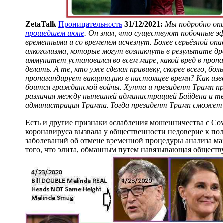
ZetaTalk
Проницательность
31/12/2021:
Мы подробно опи
прошедшем июне
. Он знал, что существуют побочные э
временными и со временем исчезнут. Более серьёзной оп
алкоголизма, которые могут возникнуть в результате др
иммунитет установился во всем мире, какой вред в проп
делать. А те, кто уже сделал прививку, скорее всего, бо
пропагандирует вакцинацию в настоящее время? Как изв
боится гражданской войны. Хунта и президент Трамп п
различия между нынешней администрацией Байдена и те
администрация Трампа. Тогда президент Трамп сможет 
Есть и другие признаки ослабления мошенничества с Covi
коронавируса вызвала у общественности недоверие к по
заболеваний об отмене временной процедуры анализа маз
того, что элита, обманным путем навязывающая обществ