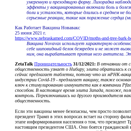
умеренную и преходящую форму. Лихорадка наблюда
эффекты у вакцинированных включали боль и болез
боли и усталость, которые длились в среднем не бол
серьезные реакции, такие как поражение сердца (м
Как Работает Вакцина Новавакс
25 июня 2021 г.
https://www.nebraskamed.com/COVID/moths-and-tree-bark-h
Вакцина Novavax использует характерную особенн
себе шиповидный белок безвреден и не может выз
ним, она вырабатывает против него антитела. Эт
ZetaTalk
Проницательность
31/12/2021:
В отчаянии от св
общественность узнает о Нибиру, элита обратилась к с
сейчас предлагает таблетки, потому что их мРНК-вакцин
индустрии Covid-19 - предлагает вакцину, также основа
ключ к стимулированию иммунитета как в компании Pfize
способом. В настоящее время элита Запада, похоже, по
контроль. Переключившись на другого производителя ва
общественность.
Если эти вакцины менее безопасны, чем просто позволи
президент Трамп в этих вопросах встает на сторону фал
этапе информирования населения о том, что президент Тр
настоящим президентом США. Они боятся гражданской 