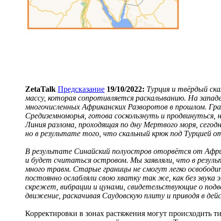
ZetaTalk
Предсказание
19/10/2022:
Турция и твёрдый ска
массу, которая сопротивляется раскалыванию. На запад
многочисленных Африканских Разворотов в прошлом. Гра
Средиземноморья, готова соскользнуть и продвинуться, 
Линия разлома, проходящая по дну Мертвого моря, сегод
но в результате того, что скальный крюк под Турцией о
В результате Синайский полуостров оторвётся от Афр
и будет считаться островом. Мы заявляли, что в резул
много травм. Старые границы не смогут легко освободи
постоянно ослабляли свою хватку так же, как без звук
скрежет, вибрации и цунами, свидетельствующие о подв
движение, раскачивая Саудовскую плиту и приводя в де
Корректировки в зонах растяжения могут происходить т