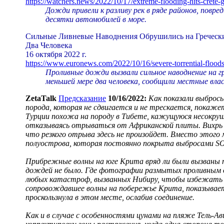
https://watchers.news/2022/10/17/extreme-flooding-hits-crete-g
Дожди привели к разливу рек в ряде районов, повре
десятки автомобилей в море.
Сильные Ливневые Наводнения Обрушились на Греческий
Два Человека
16 октября 2022 г.
https://www.euronews.com/2022/10/16/severe-torrential-flood
Проливные дожди вызвали сильное наводнение на г
меньшей мере два человека, сообщили местные влас
ZetaTalk
Предсказание
10/16/2022:
Как показали выброс
порода, которая не сдвигается и не трескается, покаж
Турции похожа на породу в Тибете, кажущуюся несокруш
отказываясь отрываться от Африканской плиты. Вихрь 
что резкого отрыва здесь не произойдет. Вместо этого 
полуострова, которая постоянно покрыта выбросами SO
Прибрежные волны на юге Крита вряд ли были вызваны п
дождей не было. Где фотографии размытых проливным 
любых катастроф, вызванных Нибиру, чтобы избежать п
сопровождавшее волны на побережье Крита, показывает
проскользнула в этом месте, ослабив соединение.
Как и в случае с особенностями цунами на пляже Тель-А