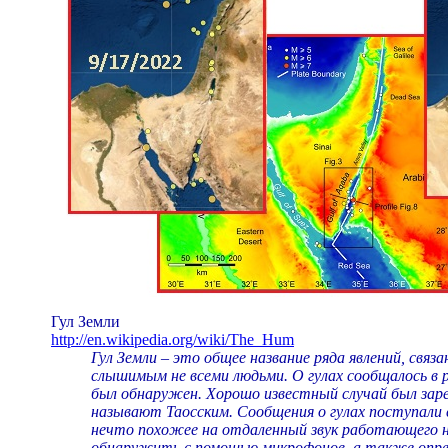
Гул Земли
http://en.wikipedia.org/wiki/The_Hum
Гул Земли – это общее название ряда явлений, свя
слышимым не всеми людьми. О гулах сообщалось в 
был обнаружен. Хорошо известный случай был заре
называют Таосским. Сообщения о гулах поступали с
нечто похожее на отдаленный звук работающего на
обнаружить с помощью микрофонов, а также опред