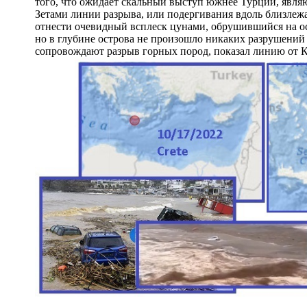
того, что ожидает скальный выступ южнее Турции, являю
Зетами линии разрыва, или подергивания вдоль близлеж
отнести очевидный всплеск цунами, обрушившийся на ос
но в глубине острова не произошло никаких разрушений 
сопровождают разрыв горных пород, показал линию от К