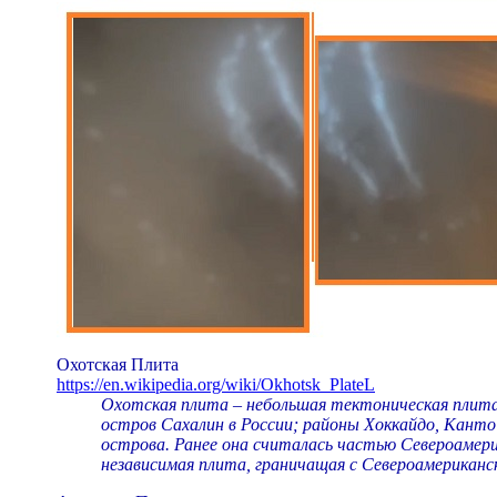
Охотская Плита
https://en.wikipedia.org/wiki/Okhotsk_PlateL
Охотская плита – небольшая тектоническая плит
остров Сахалин в России; районы Хоккайдо, Канто
острова. Ранее она считалась частью Североамери
независимая плита, граничащая с Североамериканск