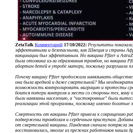
ZetaTalk
Комментарий
17/10/2022:
Результаты показали,
эффективными и безопасными, как Швеция и страны Аф
вакцинации был эффективным. Но вакцина Pfizer и Astra
была отозвана из-за образования тромбов, но вакцина Pfi
абортам детей в утробе матери, поскольку разрушала п
Почему вакцину Pfizer продолжали навязывать обществе
она была вредной и даже смертельной? Мы неоднократно
возможность контролировать миграцию и протесты сред
боится потери контроля и мести со стороны тех, кому 
были навязаны населению, а "чистокровные" были вытес
реализации этой программы, поскольку именно богатые 
Смертность от вакцины Pfizer привела к сокращению раб
подвержены тромбозам и сердечным приступам. Добавьт
от смертельной вакцины. Пандемия сначала потрясла эко
восстановилась, многие из прежних работников нашли д