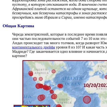
корректировки зоны растяжения, когда одна сторона то
пустоту, в которую отскакивает вода. В конечном счет
Африканской плитой останется на одном щупальце, котор
беззвучным, как беззвучны катастрофы в зонах растяже
проскребаясь мимо Израиля и Сирии, именно катастрофы
Общая Картина
Череда землетрясений, которые в последнее время появля
они частью последовательности событий 7 из 10 или это
Андах происходит так много толчков, когда разворот 
континентального дрейфа
уровня 8 из 10? И какая часть
Мадриде? Где заканчивается одно влияние и начинается 
картине?