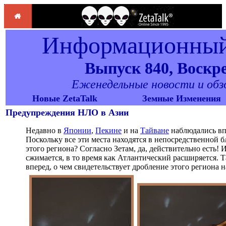
Информационный 
Выпуск 840, Воскрес
Еженедельные новости и обзор
Новые ZetaTalk
Земные Изменения
Предупреждения НЛО в Азии
Недавно в
Японии
,
Пекине
и на
Тайване
наблюдались вп
Поскольку все эти места находятся в непосредственной бл
этого региона? Согласно Зетам, да, действительно есть!
сжимается, в то время как Атлантический расширяется. 
вперед, о чем свидетельствует дробление этого региона 