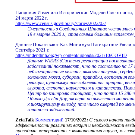
Пандемия Изменила Исторические Модели Смертности, 
24 марта 2022 г.
https://www.census.gov/library/stories/2022/03/
Смертность в Соединенных Штатах увеличилась на 
19 в марте 2020 г., став самым большим всплеском 
Данные Показывают Как Минимум Пятикратное Увеличе
Сентябрь 2021 г.
https://indepthnh.org/wp-content/uploads/2021/10/COVID
Данные VAERS (Система регистрации поствакцина
заболеваний показывают, что по состоянию на 17 с
неблагоприятные явления, включая инсульт, серде
головного мозга, судороги, припадки, воспаления го
реакции, аутоиммунные заболевания, артрит, вык
глухота, слепота, нарколепсия и катаплексия. Пом
Центр по контролю сообщает, что почти 15 386 че
Однако Джейн Доу, эксперт по выявлению мошеннич
к шокирующему выводу, что число смертей по мен
контролю заболеваний.
ZetaTalk
Комментарий
17/10/2022:
С самого начала панд
эффективности различных вакцин и необходимости введе
проводили эксперименты с компонентами вируса, мы заяв