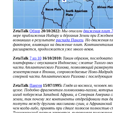
ZetaTalk
Обзор
20/10/2022:
Мы описали
движения плит 7
мере приближения Нибиру и дёргания Земли при Ежедне
возникших в результате
распада Пангеи
. Но движения п
факторов, влияющих на движение плит. Континентальны
расширяется, продолжается уже много веков.
ZetaTalk
7 из 10
16/10/2010:
Таким образом, последоват
платформы с опусканием Индонезии; сжатие Tихого ок
части Атлантического Разлома, позволяющий развернуть
землетрясения в Японии, сопровождаемые Ново-Мадридск
северной части Атлантического Разлома с последующим 
ZetaTalk
Пангея
15/07/1995:
Глядя из космоса, человек 
целое. Подобно фрагментам головоломки-паззла, котор
изгиб побережья Западной Африки, а Северная Америка с
земли, так почему же континенты отдрейфовали так дал
полпути между другими массивами суши, а Африканский 
чем когда-либо, принять при сдвиге полюсов полностью с
Тихоокеанский разрыв закроется, выравнивая положение м