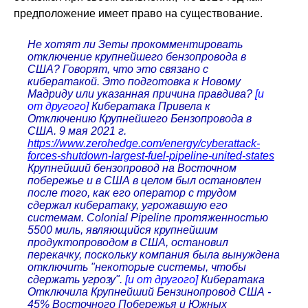
предположение имеет право на существование.
Не хотят ли Зеты прокомментировать
отключение крупнейшего бензопровода в
США? Говорят, что это связано с
кибератакой. Это подготовка к Новому
Мадриду или указанная причина правдива?
[и
от другого]
Кибератака Привела к
Отключению Крупнейшего Бензопровода в
США. 9 мая 2021 г.
https://www.zerohedge.com/energy/cyberattack-
forces-shutdown-largest-fuel-pipeline-united-states
Крупнейший бензопровод на Восточном
побережье и в США в целом был остановлен
после того, как его оператор с трудом
сдержал кибератаку, угрожавшую его
системам. Colonial Pipeline протяженностью
5500 миль, являющийся крупнейшим
продуктопроводом в США, остановил
перекачку, поскольку компания была вынуждена
отключить "некоторые системы, чтобы
сдержать угрозу".
[и от другого]
Кибератака
Отключила Крупнейший Бензинопровод США -
45% Восточного Побережья и Южных