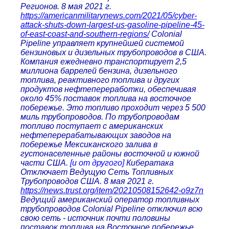
Регионов. 8 мая 2021 г.
https://americanmilitarynews.com/2021/05/cyber-
attack-shuts-down-largest-us-gasoline-pipeline-45-
of-east-coast-and-southern-regions/
Colonial
Pipeline управляет крупнейшей системой
бензиновых и дизельных трубопроводов в США.
Компания ежедневно транспортирует 2,5
миллиона баррелей бензина, дизельного
топлива, реактивного топлива и других
продуктов нефтепереработки, обеспечивая
около 45% поставок топлива на восточное
побережье. Это топливо проходит через 5 500
миль трубопроводов. По трубопроводам
топливо поступает с американских
нефтеперерабатывающих заводов на
побережье Мексиканского залива в
густонаселенные районы восточной и южной
части США.
[и от другого]
Кибератака
Отключает Ведущую Сеть Топливных
Трубопроводов США. 8 мая 2021 г.
https://news.trust.org/item/20210508152642-o9z7n
Ведущий американский оператор топливных
трубопроводов Colonial Pipeline отключил всю
свою сеть - источник почти половины
поставок топлива на Восточное побережье