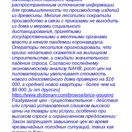
распространенным источником информации
для промышленности по производству изделий
из древесины. Многие лесопилки сократили
производство в связи с приказами не выходить
из дома и мерами социального
дистанцирования, принятыми
государственными и местными органами
власти в начале пандемии коронавируса.
Операторы лесопилок прогнозировали, что
кризис негативно скажется на жилищном
строительстве, и ожидали значительного
падения спроса. Согласно последнему
экономическому анализу NAHB, рост цен на
пиломатериалы увеличивает стоимость
нового односемейного дома примерно на $16
000, а средней новой квартиры - более чем на
$6 000.
[и от другого]
https://www.dictionary.com/browse/price-gouging
Раздувание цен - существительное - действие
или случай установления слишком высокой
цены на товары или услуги, особенно при
высоком спросе и ограниченном предложении:
Закон запрещает завышение цен во время
чрезвычайных погодных ситуаций, таких как