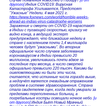
случае появления новостей о Нибиру?
[и от
другого]
Индия COVID19: Вирусная
Катастрофа Усиливается, Предстоят
"Ужасные" Недели. 4 мая 2021 г.
https://www.foxnews.com/world/horrible-weeks-
ahead-as-indias-virus-catastrophe-worsens
Заражение и смерти от COVID-19 нарастают
в Индии с пугающей скоростью, кризису не
видно конца, а ведущий эксперт
предупреждает, что ближайшие недели в
стране с населением почти 1,4 миллиарда
человек будут "ужасными". Во вторник
официальное число случаев заболевания
коронавирусом в Индии превысило 20
миллионов, увеличившись почти вдвое за
последние три месяца, а число смертей
официально превысило 220 тысяч. Какими бы
ошеломляющими ни были эти числа,
считается, что истинные числа гораздо выше,
а недоучёт является очевидным отражением
проблем в системе здравоохранения. Страна
стала свидетелем сцен, когда люди умирали за
пределами переполненных больниц, а
погребальные костры освещали ночное небо.
[и
от другого]
Индия Бьёт Новый Мрачный