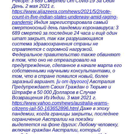
Рекорд: 3 689 Смертей От Covid-19 За Один
День. 2 мая 2021 г.
https://www.aljazeera.com/news/2021/5/2/vote-
count-in-five-indian-states-underway-amid-raging-
pandemic
Индия зарегистрировала самый
смертоносный день пандемии коронавируса: 3
689 смертей за последние 24 часа и ещё один
штат закрыт, так как разрушающаяся
система здравоохранения страны не
справляется с огромной нагрузкой.
Федеральное правительство также обвиняют
в том, что оно не отреагировало на
предупреждение, сделанное в начале марта его
собственными научными консультантами, о
том, что в стране появился новый, более
заразный вариант.
[и от другого]
Австралия
Предупреждает Своих Граждан о Тюрьме и
Штрафе в 50 000 Долларов в Случае
Возвращения Из Индии. 3 мая 2021 г.
https://www.yahoo.com/news/australia-warns-
citizens-jail-50-163652896.html
Даже в эпоху
пандемии, когда границы закрыты, последнее
ограничение Австралии на поездки
выделяется на фоне других: Любому человеку,
включая граждан Австралии, который