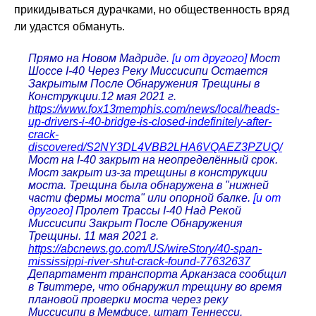
прикидываться дурачками, но общественность вряд
ли удастся обмануть.
Прямо на Новом Мадриде.
[и от другого]
Мост
Шоссе I-40 Через Реку Миссисипи Остается
Закрытым После Обнаружения Трещины в
Конструкции.12 мая 2021 г.
https://www.fox13memphis.com/news/local/heads-
up-drivers-i-40-bridge-is-closed-indefinitely-after-
crack-
discovered/S2NY3DL4VBB2LHA6VQAEZ3PZUQ/
Мост на I-40 закрыт на неопределённый срок.
Мост закрыт из-за трещины в конструкции
моста. Трещина была обнаружена в "нижней
части фермы моста" или опорной балке.
[и от
другого]
Пролет Трассы I-40 Над Рекой
Миссисипи Закрыт После Обнаружения
Трещины. 11 мая 2021 г.
https://abcnews.go.com/US/wireStory/40-span-
mississippi-river-shut-crack-found-77632637
Департамент транспорта Арканзаса сообщил
в Твиттере, что обнаружил трещину во время
плановой проверки моста через реку
Миссисипи в Мемфисе, штат Теннесси.