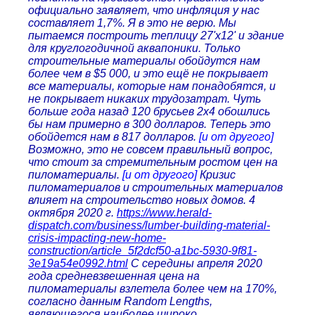
официально заявляет, что инфляция у нас
составляет 1,7%. Я в это не верю. Мы
пытаемся построить теплицу 27'x12' и здание
для круглогодичной аквапоники. Только
строительные материалы обойдутся нам
более чем в $5 000, и это ещё не покрывает
все материалы, которые нам понадобятся, и
не покрывает никаких трудозатрат. Чуть
больше года назад 120 брусьев 2x4 обошлись
бы нам примерно в 300 долларов. Теперь это
обойдется нам в 817 долларов.
[и от другого]
Возможно, это не совсем правильный вопрос,
что стоит за стремительным ростом цен на
пиломатериалы.
[и от другого]
Кризис
пиломатериалов и строительных материалов
влияет на строительство новых домов. 4
октября 2020 г.
https://www.herald-
dispatch.com/business/lumber-building-material-
crisis-impacting-new-home-
construction/article_5f2dcf50-a1bc-5930-9f81-
3e19a54e0992.html
С середины апреля 2020
года средневзвешенная цена на
пиломатериалы взлетела более чем на 170%,
согласно данным Random Lengths,
являющегося наиболее широко