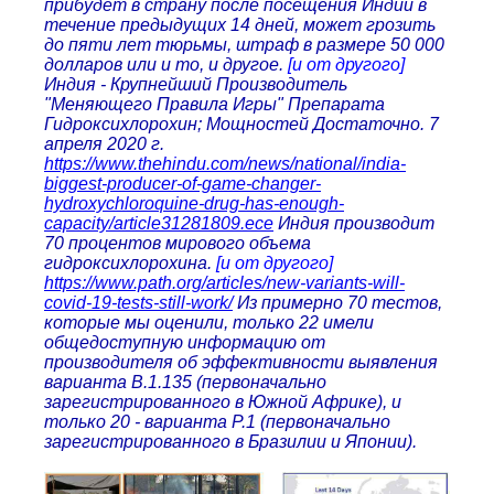
прибудет в страну после посещения Индии в
течение предыдущих 14 дней, может грозить
до пяти лет тюрьмы, штраф в размере 50 000
долларов или и то, и другое.
[и от другого]
Индия - Крупнейший Производитель
"Меняющего Правила Игры" Препарата
Гидроксихлорохин; Мощностей Достаточно. 7
апреля 2020 г.
https://www.thehindu.com/news/national/india-
biggest-producer-of-game-changer-
hydroxychloroquine-drug-has-enough-
capacity/article31281809.ece
Индия производит
70 процентов мирового объема
гидроксихлорохина.
[и от другого]
https://www.path.org/articles/new-variants-will-
covid-19-tests-still-work/
Из примерно 70 тестов,
которые мы оценили, только 22 имели
общедоступную информацию от
производителя об эффективности выявления
варианта B.1.135 (первоначально
зарегистрированного в Южной Африке), и
только 20 - варианта P.1 (первоначально
зарегистрированного в Бразилии и Японии).