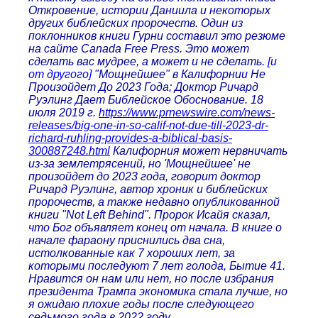
Откровение, истории Даниила и некоторых
других библейских пророчеств. Один из
поклонников книги Гурни составил это резюме
на сайте Canada Free Press. Это может
сделать вас мудрее, а может и не сделать.
[и
от другого]
"Мощнейшее" в Калифорнии Не
Произойдет До 2023 Года; Доктор Ричард
Руэлинг Дает Библейское Обоснование. 18
июля 2019 г.
https://www.prnewswire.com/news-
releases/big-one-in-so-calif-not-due-till-2023-dr-
richard-ruhling-provides-a-biblical-basis-
300887248.html
Калифорния может нервничать
из-за землетрясений, но 'Мощнейшее' не
произойдет до 2023 года, говорит доктор
Ричард Руэлинг, автор хроник и библейских
пророчеств, а также недавно опубликованной
книги "Not Left Behind". Пророк Исайя сказал,
что Бог объявляет конец от начала. В книге о
начале фараону приснились два сна,
истолкованные как 7 хороших лет, за
которыми последуют 7 лет голода, Бытие 41.
Нравится он нам или нет, но после избрания
президента Трампа экономика стала лучше, но
я ожидаю плохие годы после следующего
седьмого года в 2022 году.