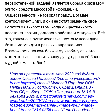
первостепенной задачей является борьба с захватом
элитой средств массовой информации.
Общественности не говорят правду. Богатые
контролируют СМИ, и они не хотят заменить свое
богатство банкротством, когда общественность
восстанет против долгового рабства и статус-кво. Всё
это, конечно, в руках человека, поэтому последние
битвы могут идти в разных направлениях.
Возможности помочь ближнему изобилуют, и это
может только взрастить вашу душу, сделав её более
мудрой и масштабной.
Что за прелесть в том, что 2023 год будет
годом Сдвига Полюсов? Кто это утверждает?
[и от другого]
Новый Мировой Порядок ООН -
Путь Папы к Господству; Образ Даниила 3 -
Это Образ Зверя ООН в Откровении 13:14. 8
декабря 2020 г.
https://beforeitsnews.com/new-
world-order/2020/12/un-new-world-order-is-popes-
road-to-supremacy-daniel-3-image-is-un-image-
beast-in-rev-1314-9536.html
"День Господень"