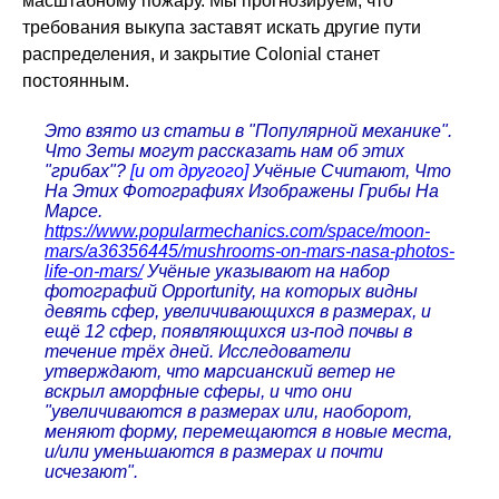
масштабному пожару. Мы прогнозируем, что
требования выкупа заставят искать другие пути
распределения, и закрытие Colonial станет
постоянным.
Это взято из статьи в "Популярной механике".
Что Зеты могут рассказать нам об этих
"грибах"?
[и от другого]
Учёные Считают, Что
На Этих Фотографиях Изображены Грибы На
Марсе.
https://www.popularmechanics.com/space/moon-
mars/a36356445/mushrooms-on-mars-nasa-photos-
life-on-mars/
Учёные указывают на набор
фотографий Opportunity, на которых видны
девять сфер, увеличивающихся в размерах, и
ещё 12 сфер, появляющихся из-под почвы в
течение трёх дней. Исследователи
утверждают, что марсианский ветер не
вскрыл аморфные сферы, и что они
"увеличиваются в размерах или, наоборот,
меняют форму, перемещаются в новые места,
и/или уменьшаются в размерах и почти
исчезают".