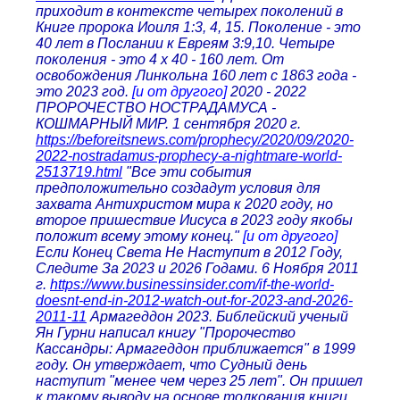
приходит в контексте четырех поколений в
Книге пророка Иоиля 1:3, 4, 15. Поколение - это
40 лет в Послании к Евреям 3:9,10. Четыре
поколения - это 4 x 40 - 160 лет. От
освобождения Линкольна 160 лет с 1863 года -
это 2023 год.
[и от другого]
2020 - 2022
ПРОРОЧЕСТВО НОСТРАДАМУСА -
КОШМАРНЫЙ МИР. 1 сентября 2020 г.
https://beforeitsnews.com/prophecy/2020/09/2020-
2022-nostradamus-prophecy-a-nightmare-world-
2513719.html
"Все эти события
предположительно создадут условия для
захвата Антихристом мира к 2020 году, но
второе пришествие Иисуса в 2023 году якобы
положит всему этому конец."
[и от другого]
Если Конец Света Не Наступит в 2012 Году,
Следите За 2023 и 2026 Годами. 6 Ноября 2011
г.
https://www.businessinsider.com/if-the-world-
doesnt-end-in-2012-watch-out-for-2023-and-2026-
2011-11
Армагеддон 2023. Библейский ученый
Ян Гурни написал книгу "Пророчество
Кассандры: Армагеддон приближается" в 1999
году. Он утверждает, что Судный день
наступит "менее чем через 25 лет". Он пришел
к такому выводу на основе толкования книги