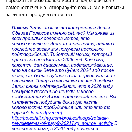
переехать в безопасные места и подготовиться к
самообеспечению. Игнорируйте ложь СМИ и попытки
заглушить правду и готовьтесь.
Почему Зеты называют конкретные даты
Сдвига Полюсов именно сейчас? Мы знаем из
всех прошлых советов Зетов, что
человечество не должно знать дату, однако в
последнее время мы получили несколько
подтверждений. Тибетский монах, который
правильно предсказал 2026 год. Кодзима,
кажется, дал диаграммы, подтверждающие,
что на самом деле это будет 2024 год после
того, как была опубликована первоначальная
рассылка. Теперь в рассылке на этой неделе
Зеты снова подтверждают, что в 2026 году
начнутся последние недели, и новое
изображение Кодзимы подтверждает это. Вы
пытаетесь побудить большую часть
человечества пробудиться или это что-то
другое?
[и от другого]
http://poleshift.ning.com/profiles/blogs/zetatalk-
newsletter-as-of-may-9-2021?xg_source=activity
В
конечном итоге, в 2026 году начнутся