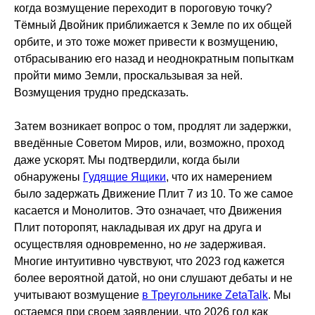
когда возмущение переходит в пороговую точку?
Тёмный Двойник приближается к Земле по их общей
орбите, и это тоже может привести к возмущению,
отбрасыванию его назад и неоднократным попыткам
пройти мимо Земли, проскальзывая за ней.
Возмущения трудно предсказать.
Затем возникает вопрос о том, продлят ли задержки,
введённые Советом Миров, или, возможно, проход
даже ускорят. Мы подтвердили, когда были
обнаружены
Гудящие Ящики
, что их намерением
было задержать Движение Плит 7 из 10. То же самое
касается и Монолитов. Это означает, что Движения
Плит поторопят, накладывая их друг на друга и
осуществляя одновременно, но
не
задерживая.
Многие интуитивно чувствуют, что 2023 год кажется
более вероятной датой, но они слушают дебаты и не
учитывают возмущение
в Треугольнике ZetaTalk
. Мы
остаемся при своем заявлении, что 2026 год как