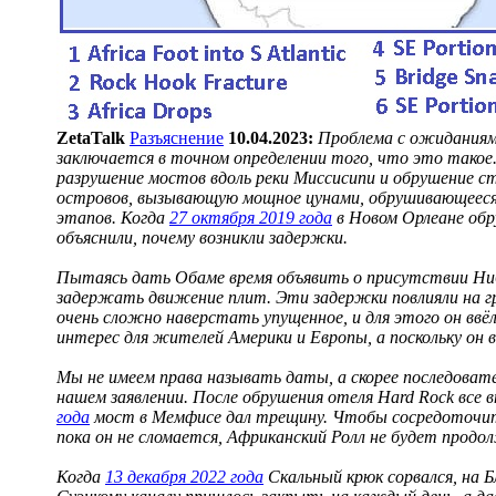
ZetaTalk
Разъяснение
10.04.2023:
Проблема с ожиданиям
заключается в точном определении того, что это такое
разрушение мостов вдоль реки Миссисипи и обрушение с
островов, вызывающую мощное цунами, обрушивающееся н
этапов. Когда
27 октября 2019 года
в Новом Орлеане обру
объяснили, почему возникли задержки.
Пытаясь дать Обаме время объявить о присутствии Ниб
задержать движение плит. Эти задержки повлияли на гр
очень сложно наверстать упущенное, и для этого он ввё
интерес для жителей Америки и Европы, а поскольку он 
Мы не имеем права называть даты, а скорее последова
нашем заявлении. После обрушения отеля Hard Rock все 
года
мост в Мемфисе дал трещину. Чтобы сосредоточит
пока он не сломается, Африканский Ролл не будет продо
Когда
13 декабря 2022 года
Скальный крюк сорвался, на 