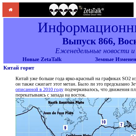
Информационны
Выпуск 866, Воск
Еженедельные новости и о
Новые ZetaTalk
Земные Измене
Китай горит
Китай уже больше года ярко-красный на графиках SO2 и
он также сжигает этот метан. Было ли это предсказано Зе
описанной в 2010 году
подчеркивалось, что движения пл
перекатываясь с запада на восток.