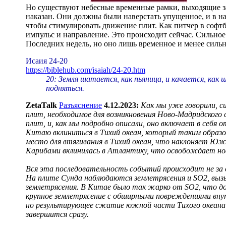
Но существуют небесные временные рамки, выходящие за
наказан. Они должны были наверстать упущенное, и в на
чтобы стимулировать движение плит. Как питчер в софтбо
импульс и направление. Это происходит сейчас. Сильное
Последних недель, но оно лишь временное и менее сильн
Исаия 24-20
https://biblehub.com/isaiah/24-20.htm
20: Земля шатается, как пьяница, и качается, как
подняться.
ZetaTalk
Разъяснение
4.12.2023:
Как мы уже говорили, с
плит, необходимое для возникновения Ново-Мадридског
плит, и, как мы подробно описали, оно включает в себ
Китаю вклиниться в Тихий океан, который таким образ
место для втягивания в Тихий океан, что наклоняет Юж
Карибами вклинилась в Атлантику, что освобождает но
Вся эта последовательность событий происходит не за 
На плите Сунда наблюдаются землетрясения и SO2, вызы
землетрясения. В Китае было так жарко от SO2, что до
крупное землетрясение с обширными повреждениями вну
но результирующее сжатие южной части Тихого океана в
завершится сразу.