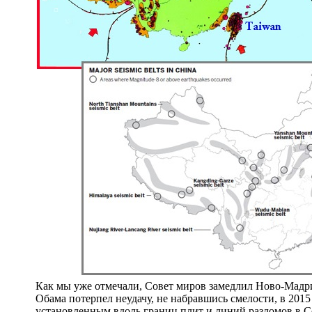
Как мы уже отмечали, Совет миров замедлил Ново-Мадри
Обама потерпел неудачу, не набравшись смелости, в 201
установленным вдоль границ плит и линий разломов в С