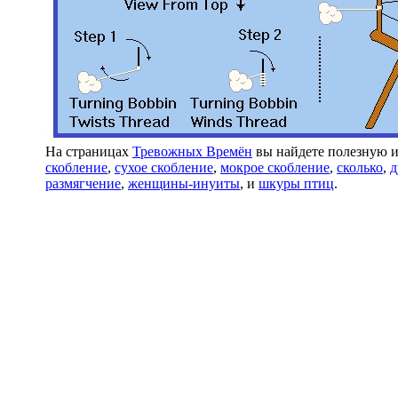
На страницах
Тревожных Времён
вы найдете полезную 
скобление
,
сухое скобление
,
мокрое скобление
,
сколько
,
д
размягчение
,
женщины-инуиты
, и
шкуры птиц
.