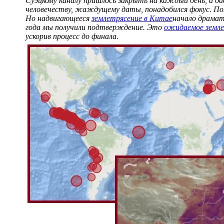
Суэцкому каналу пришлось закрыть на каждый день, а д
человечеству, жаждущему даты, понадобился фокус. Пок
Но надвигающееся
землетрясение в Китае
начало драмат
года мы получили подтверждение. Это
ожидаемое земле
ускорив процесс до финала.